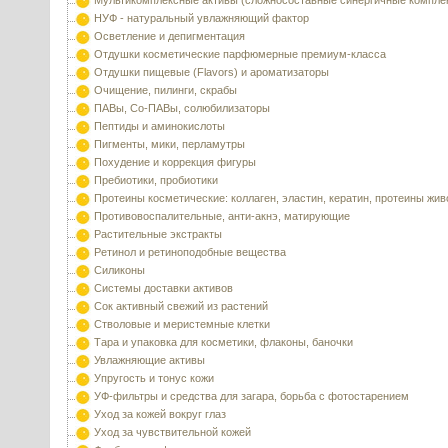
Мультикомплексные активы (сложносоставные синергичные компле
НУФ - натуральный увлажняющий фактор
Осветление и депигментация
Отдушки косметические парфюмерные премиум-класса
Отдушки пищевые (Flavors) и ароматизаторы
Очищение, пилинги, скрабы
ПАВы, Со-ПАВы, солюбилизаторы
Пептиды и аминокислоты
Пигменты, мики, перламутры
Похудение и коррекция фигуры
Пребиотики, пробиотики
Протеины косметические: коллаген, эластин, кератин, протеины жи
Противовоспалительные, анти-акнэ, матирующие
Растительные экстракты
Ретинол и ретиноподобные вещества
Силиконы
Системы доставки активов
Сок активный свежий из растений
Стволовые и меристемные клетки
Тара и упаковка для косметики, флаконы, баночки
Увлажняющие активы
Упругость и тонус кожи
УФ-фильтры и средства для загара, борьба с фотостарением
Уход за кожей вокруг глаз
Уход за чувствительной кожей