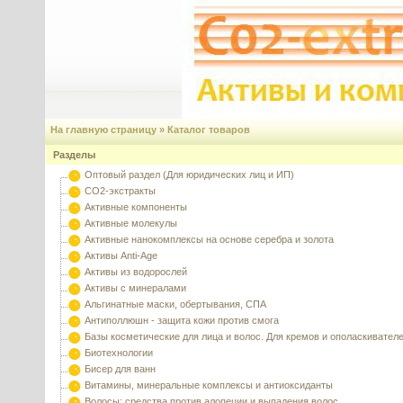
На главную страницу
»
Каталог товаров
Разделы
Оптовый раздел (Для юридических лиц и ИП)
CO2-экстракты
Активные компоненты
Активные молекулы
Активные нанокомплексы на основе серебра и золота
Активы Anti-Age
Активы из водорослей
Активы с минералами
Альгинатные маски, обертывания, СПА
Антиполлюшн - защита кожи против смога
Базы косметические для лица и волос. Для кремов и ополаскивател
Биотехнологии
Бисер для ванн
Витамины, минеральные комплексы и антиоксиданты
Волосы: средства против алопеции и выпадения волос