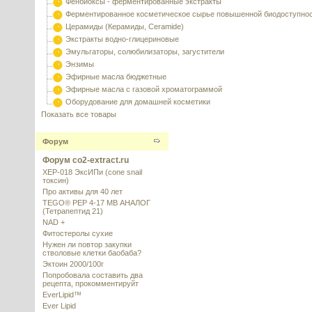
Фенбиоксы - ферментированные экстракты
Ферментированное косметическое сырье повышенной биодоступно
Церамиды (Керамиды, Ceramide)
Экстракты водно-глицериновые
Эмульгаторы, солюбилизаторы, загустители
Энзимы
Эфирные масла бюджетные
Эфирные масла с газовой хроматограммой
Оборудование для домашней косметики
Показать все товары
Форум
Форум co2-extract.ru
XEP-018 ЭксИПи (cone snail
токсин)
Про активы для 40 лет
TEGO® PEP 4-17 MB АНАЛОГ
(Тетрапептид 21)
NAD +
Фитостеролы сухие
Нужен ли повтор закупки
стволовые клетки баобаба?
Эктоин 2000/100г
Попробовала составить два
рецепта, прокомментируйт
EverLipid™
Ever Lipid