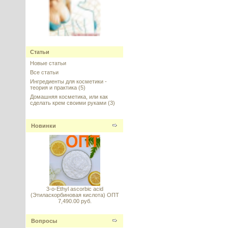
Volufiline™ (Вольюфилин)
Статьи
Новые статьи
---------
Все статьи
Ингредиенты для косметики -
теория и практика
(5)
Домашняя косметика, или как
сделать крем своими руками
(3)
Vitamin C стабильный (Витамин
Новинки
C) Magnesium Ascorbyl
Phosphate (MAP)
---------
3-o-Ethyl ascorbic acid
(Этиласкорбиновая кислота) ОПТ
7,490.00 руб.
Комплекс фитостеролов
пастообразный (Phytosterol
Ester)
Вопросы