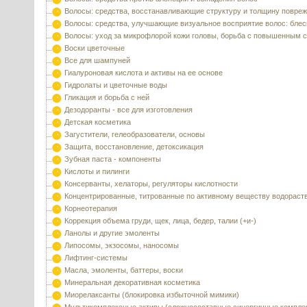
Волосы: средства, восстанавливающие структуру и толщину повре
Волосы: средства, улучшающие визуальное восприятие волос: блес
Волосы: уход за микрофлорой кожи головы, борьба с повышенным 
Воски цветочные
Все для шампуней
Гиалуроновая кислота и активы на ее основе
Гидролаты и цветочные воды
Гликация и борьба с ней
Дезодоранты - все для изготовления
Детская косметика
Загустители, гелеобразователи, основы
Защита, восстановление, детоксикация
Зубная паста - компоненты
Кислоты и пилинги
Консерванты, хелаторы, регуляторы кислотности
Концентрированные, титрованные по активному веществу водораст
Корнеотерапия
Коррекция объема груди, щек, лица, бедер, талии (+и-)
Ланолы и другие эмоленты
Липосомы, экзосомы, наносомы
Лифтинг-системы
Масла, эмоленты, баттеры, воски
Минеральная декоративная косметика
Миорелаксанты (блокировка избыточной мимики)