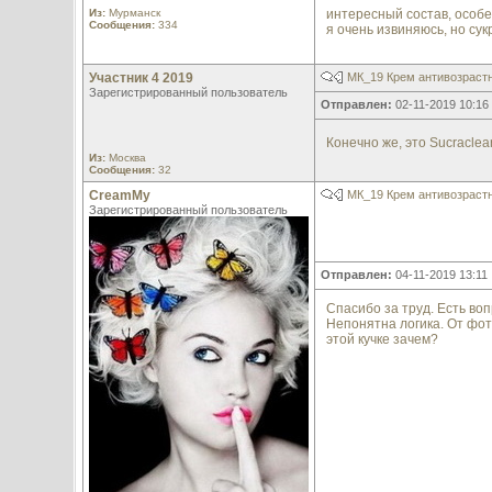
Из:
Мурманск
интересный состав, особе
Сообщения:
334
я очень извиняюсь, но сук
Участник 4 2019
МК_19 Крем антивозраст
Зарегистрированный пользователь
Отправлен:
02-11-2019 10:16
Конечно же, это Sucraclea
Из:
Москва
Сообщения:
32
CreamMy
МК_19 Крем антивозраст
Зарегистрированный пользователь
Отправлен:
04-11-2019 13:11
Спасибо за труд. Есть воп
Непонятна логика. От фот
этой кучке зачем?