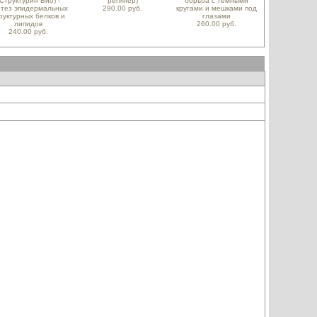
(Структурин Био) -
регинер)
борьба с темными
нтез эпидермальных
290.00 руб.
кругами и мешками под
руктурных белков и
глазами
липидов
260.00 руб.
240.00 руб.