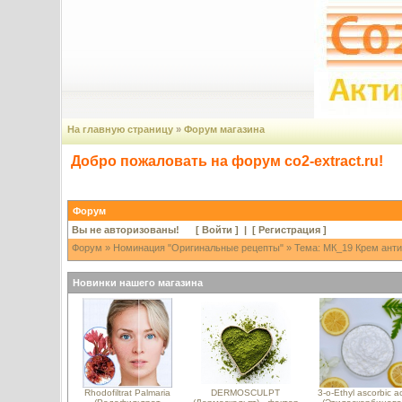
На главную страницу
»
Форум магазина
Добро пожаловать на форум co2-extract.ru!
Форум
Вы не авторизованы! [
Войти
] | [
Регистрация
]
Форум
»
Номинация "Оригинальные рецепты"
» Тема: МК_19 Крем анти
Новинки нашего магазина
Rhodofiltrat Palmaria
DERMOSCULPT
3-o-Ethyl ascorbic a