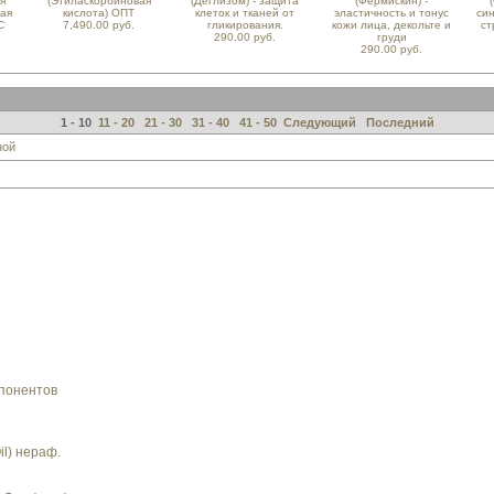
я
(Этиласкорбиновая
(Деглизом) - защита
(Фермискин) -
ная
кислота) ОПТ
клеток и тканей от
эластичность и тонус
си
С
7,490.00 руб.
гликирования.
кожи лица, декольте и
ст
290.00 руб.
груди
290.00 руб.
1 - 10
11 - 20
21 - 30
31 - 40
41 - 50
Следующий
Последний
ной
понентов
l) нераф.