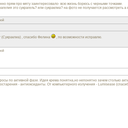
нно прям про мяту заинтересовало- всю жизнь борюсь с черными точками.
рагелия это сукрагель? или сукраклиа? на фото не получается рассмотреть а в
ной
r (Сукраклиа) , спасибо Фелина
, по возможности исправлю.
ной
росы по активной фазе. Идея крема понятна,но непонятно зачем столько актив
остарения - антиоксиданты. От компьютерного излучения - Lumisease (спасибо