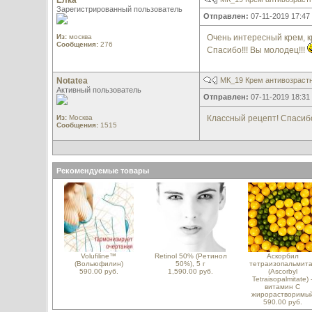
Елка
Зарегистрированный пользователь
Отправлен:
07-11-2019 17:47
Из:
москва
Очень интересный крем, 
Сообщения:
276
Спасибо!!! Вы молодец!!!
Notatea
МК_19 Крем антивозраст
Активный пользователь
Отправлен:
07-11-2019 18:31
Из:
Москва
Классный рецепт! Спасиб
Сообщения:
1515
Рекомендуемые товары
Volufiline™
Retinol 50% (Ретинол
Аскорбил
(Вольюфилин)
50%), 5 г
тетраизопальмита
590.00 руб.
1,590.00 руб.
(Ascorbyl
Tetraisopalmitate) 
витамин С
жирорастворимы
590.00 руб.