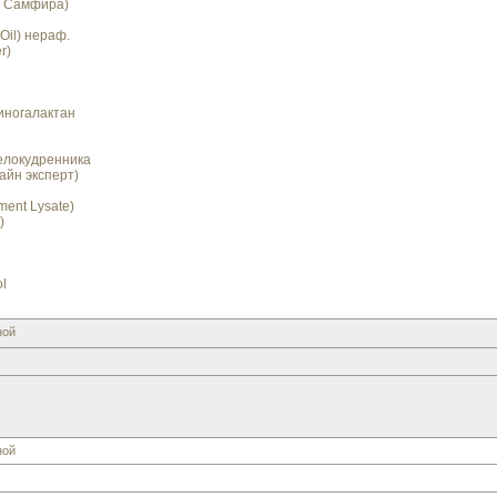
т Самфира)
Oil) нераф.
r)
иногалактан
елокудренника
айн эксперт)
ment Lysate)
)
l
ной
ной