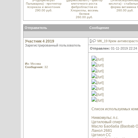
(Родофильтрат
(Дермоскальпт) - фактор
(Этиласкорбинова
Пальмариа) - протектор
клеточного роста
кислота) - стабиль
псориаза и венотоник
фибробластов из
форма витамина 
290.00 руб.
Хлореллы, восемь
260.00 руб.
белков
260.00 руб.
Отправитель
Сообщение
Участник 4 2019
МК_19 Крем антивозраст
Зарегистрированный пользователь
Отправлен:
01-11-2019 22:24
[/url]
Из:
Москва
[/url]
Сообщения:
32
[/url]
[/url]
[/url]
[/url]
[/url]
[/url]
Список используемых ком
Никкомульс л.с.
Цетиловый спирт
Масло Баобаба (Baobab Oi
Ланол 2681
Цетиол СС