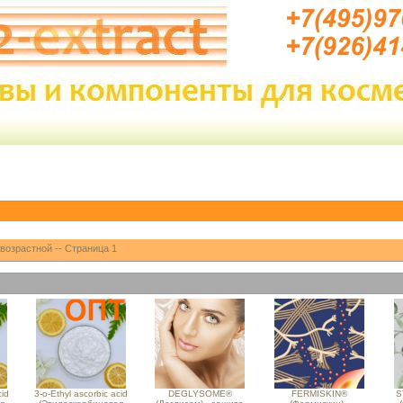
возрастной -- Страница 1
cid
3-o-Ethyl ascorbic acid
DEGLYSOME®
FERMISKIN®
S