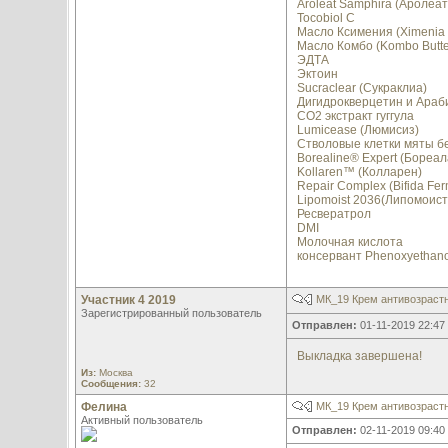
Aroleat Samphira (Аролеа
Tocobiol C
Масло Ксимения (Ximenia 
Масло Комбо (Kombo Butte
ЭДТА
Эктоин
Sucraclear (Сукраклиа)
Дигидрокверцетин и Араб
СО2 экстракт гуггула
Lumicease (Люмисиз)
Стволовые клетки мяты б
Borealine® Expert (Бореал
Kollaren™ (Колларен)
Repair Complex (Bifida Fer
Lipomoist 2036(Липомоист
Ресвератрол
DMI
Молочная кислота
консервант Phenoxyethano
Участник 4 2019
МК_19 Крем антивозраст
Зарегистрированный пользователь
Отправлен:
01-11-2019 22:47
Выкладка завершена!
Из:
Москва
Сообщения:
32
Фелина
МК_19 Крем антивозраст
Активный пользователь
Отправлен:
02-11-2019 09:40