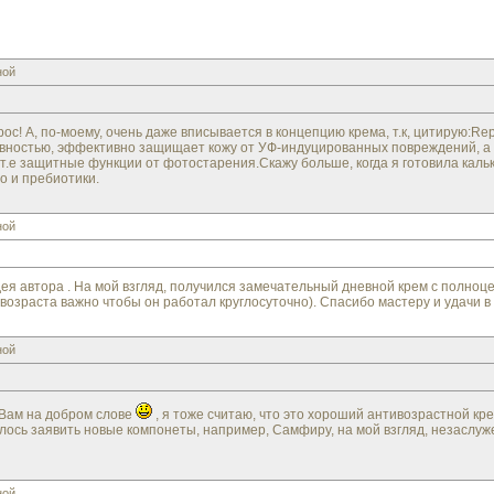
ной
ос! А, по-моему, очень даже вписывается в концепцию крема, т.к, цитирую:Repa
вностью, эффективно защищает кожу от УФ-индуцированных повреждений, а 
.е защитные функции от фотостарения.Скажу больше, когда я готовила кальку
о и пребиотики.
ной
дея автора . На мой взгляд, получился замечательный дневной крем с полно
возраста важно чтобы он работал круглосуточно). Спасибо мастеру и удачи в 
ной
 Вам на добром слове
, я тоже считаю, что это хороший антивозрастной крем
лось заявить новые компонеты, например, Самфиру, на мой взгляд, незаслуже
ной