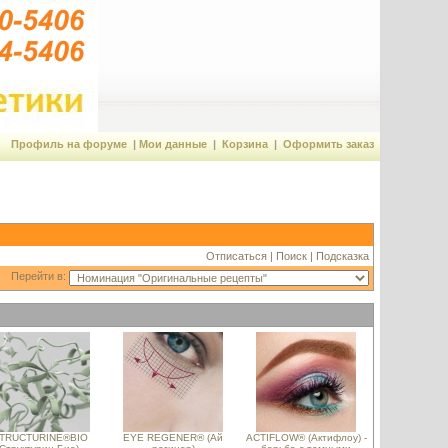
Профиль на форуме
|
Мои данные
|
Корзина
|
Оформить заказ
Отписаться
|
Поиск
|
Подсказка
Перейти в:
TRUCTURINE®BIO
EYE REGENER® (Ай
ACTIFLOW® (Актифлоу) -