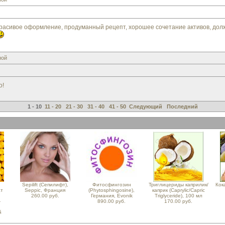
красивое оформление, продуманный рецепт, хорошее сочетание активов, дол
ной
о!
1 - 10
11 - 20
21 - 30
31 - 40
41 - 50
Следующий
Последний
Sepilift (Сепилифт),
Фитосфингозин
Триглицериды каприлик/
Кок
т
Seppic, Франция
(Phytosphingosine),
каприк (Caprylic/Capric
260.00 руб.
Германия, Evonik
Triglyceride), 100 мл
-
890.00 руб.
170.00 руб.
й