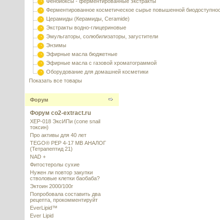
Фенбиоксы - ферментированные экстракты
Ферментированное косметическое сырье повышенной биодоступно
Церамиды (Керамиды, Ceramide)
Экстракты водно-глицериновые
Эмульгаторы, солюбилизаторы, загустители
Энзимы
Эфирные масла бюджетные
Эфирные масла с газовой хроматограммой
Оборудование для домашней косметики
Показать все товары
Форум
Форум co2-extract.ru
XEP-018 ЭксИПи (cone snail
токсин)
Про активы для 40 лет
TEGO® PEP 4-17 MB АНАЛОГ
(Тетрапептид 21)
NAD +
Фитостеролы сухие
Нужен ли повтор закупки
стволовые клетки баобаба?
Эктоин 2000/100г
Попробовала составить два
рецепта, прокомментируйт
EverLipid™
Ever Lipid