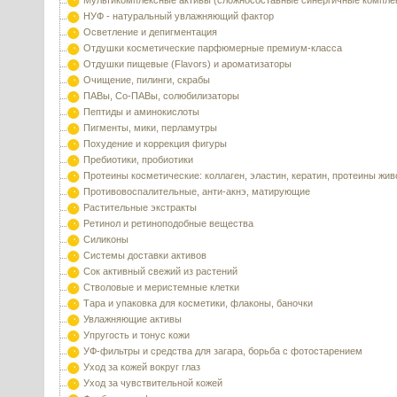
Мультикомплексные активы (сложносоставные синергичные компле
НУФ - натуральный увлажняющий фактор
Осветление и депигментация
Отдушки косметические парфюмерные премиум-класса
Отдушки пищевые (Flavors) и ароматизаторы
Очищение, пилинги, скрабы
ПАВы, Со-ПАВы, солюбилизаторы
Пептиды и аминокислоты
Пигменты, мики, перламутры
Похудение и коррекция фигуры
Пребиотики, пробиотики
Протеины косметические: коллаген, эластин, кератин, протеины жи
Противовоспалительные, анти-акнэ, матирующие
Растительные экстракты
Ретинол и ретиноподобные вещества
Силиконы
Системы доставки активов
Сок активный свежий из растений
Стволовые и меристемные клетки
Тара и упаковка для косметики, флаконы, баночки
Увлажняющие активы
Упругость и тонус кожи
УФ-фильтры и средства для загара, борьба с фотостарением
Уход за кожей вокруг глаз
Уход за чувствительной кожей