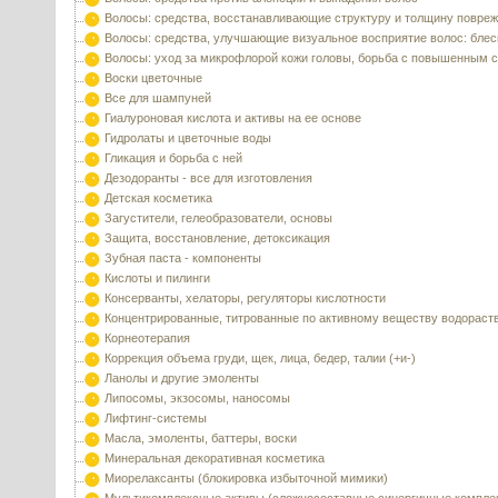
Волосы: средства, восстанавливающие структуру и толщину повре
Волосы: средства, улучшающие визуальное восприятие волос: блес
Волосы: уход за микрофлорой кожи головы, борьба с повышенным 
Воски цветочные
Все для шампуней
Гиалуроновая кислота и активы на ее основе
Гидролаты и цветочные воды
Гликация и борьба с ней
Дезодоранты - все для изготовления
Детская косметика
Загустители, гелеобразователи, основы
Защита, восстановление, детоксикация
Зубная паста - компоненты
Кислоты и пилинги
Консерванты, хелаторы, регуляторы кислотности
Концентрированные, титрованные по активному веществу водораст
Корнеотерапия
Коррекция объема груди, щек, лица, бедер, талии (+и-)
Ланолы и другие эмоленты
Липосомы, экзосомы, наносомы
Лифтинг-системы
Масла, эмоленты, баттеры, воски
Минеральная декоративная косметика
Миорелаксанты (блокировка избыточной мимики)