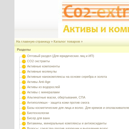
На главную страницу
»
Каталог товаров
»
Разделы
Оптовый раздел (Для юридических лиц и ИП)
CO2-экстракты
Активные компоненты
Активные молекулы
Активные нанокомплексы на основе серебра и золота
Активы Anti-Age
Активы из водорослей
Активы с минералами
Альгинатные маски, обертывания, СПА
Антиполлюшн - защита кожи против смога
Базы косметические для лица и волос. Для кремов и ополаскивател
Биотехнологии
Бисер для ванн
Витамины, минеральные комплексы и антиоксиданты
Волосы: средства против алопеции и выпадения волос