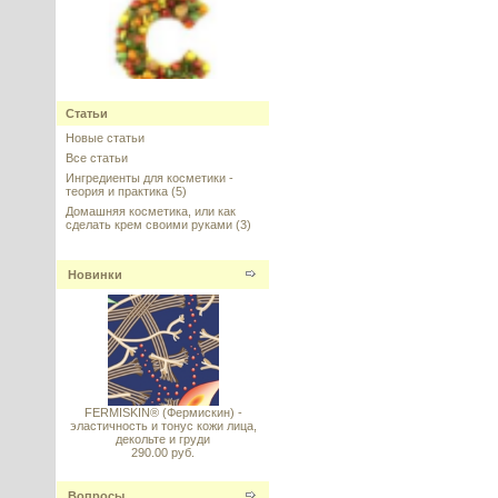
Vitamin C стабильный (Витамин
C) Magnesium Ascorbyl
Статьи
Phosphate (MAP)
Новые статьи
Все статьи
---------
Ингредиенты для косметики -
теория и практика
(5)
Домашняя косметика, или как
сделать крем своими руками
(3)
Новинки
GALOLIVE TEN (Галолив Тен),
ламеллярный эмульгатор
---------
FERMISKIN® (Фермискин) -
эластичность и тонус кожи лица,
декольте и груди
290.00 руб.
Capixyl™ (Капиксил), Lucas
Meyer Cosmetics
Вопросы