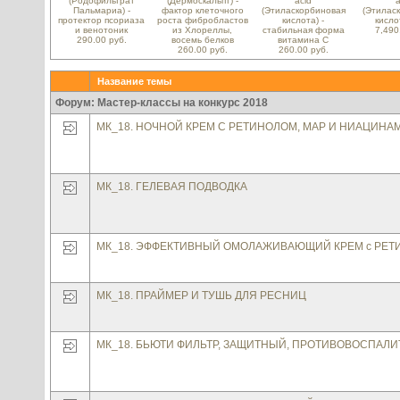
(Родофильтрат
(Дермоскальпт) -
acid
a
Пальмариа) -
фактор клеточного
(Этиласкорбиновая
(Этилас
протектор псориаза
роста фибробластов
кислота) -
кисло
и венотоник
из Хлореллы,
стабильная форма
7,490
290.00 руб.
восемь белков
витамина С
260.00 руб.
260.00 руб.
Название темы
Форум: Мастер-классы на конкурс 2018
МК_18. НОЧНОЙ КРЕМ С РЕТИНОЛОМ, MAP И НИАЦИН
МК_18. ГЕЛЕВАЯ ПОДВОДКА
МК_18. ЭФФЕКТИВНЫЙ ОМОЛАЖИВАЮЩИЙ КРЕМ с РЕ
МК_18. ПРАЙМЕР И ТУШЬ ДЛЯ РЕСНИЦ
МК_18. БЬЮТИ ФИЛЬТР, ЗАЩИТНЫЙ, ПРОТИВОВОСПАЛ