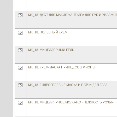
МК_18. ДУЭТ ДЛЯ МАКИЯЖА: ПУДРА ДЛЯ ГУБ И УВЛАЖ
МК_18. ПОЛЕЗНЫЙ КРЕМ
МК_18. МИЦЕЛЛЯРНЫЙ ГЕЛЬ
МК_18. КРЕМ-МАСКА ПРИНЦЕССЫ ФИОНЫ
МК_18. ГИДРОГЕЛЕВЫЕ МАСКА И ПАТЧИ ДЛЯ ГЛАЗ
МК_18. МИЦЕЛЛЯРНОЕ МОЛОЧКО «НЕЖНОСТЬ РОЗЫ»