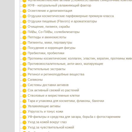
Мультикомплексные активы (сложносоставные синергичные компле
НУФ - натуральный увлажняющий фактор
Осветление и депигментация
Отдушки косметические парфюмерные премиум-класса
Отдушки пищевые (Flavors) и ароматизаторы
Очищение, пилинги, скрабы
ПАВы, Со-ПАВы, солюбилизаторы
Пептиды и аминокислоты
Пигменты, мики, перламутры
Похудение и коррекция фигуры
Пребиотики, пробиотики
Протеины косметические: коллаген, эластин, кератин, протеины жи
Противовоспалительные, анти-акнэ, матирующие
Растительные экстракты
Ретинол и ретиноподобные вещества
Силиконы
Системы доставки активов
Сок активный свежий из растений
Стволовые и меристемные клетки
Тара и упаковка для косметики, флаконы, баночки
Увлажняющие активы
Упругость и тонус кожи
УФ-фильтры и средства для загара, борьба с фотостарением
Уход за кожей вокруг глаз
Уход за чувствительной кожей