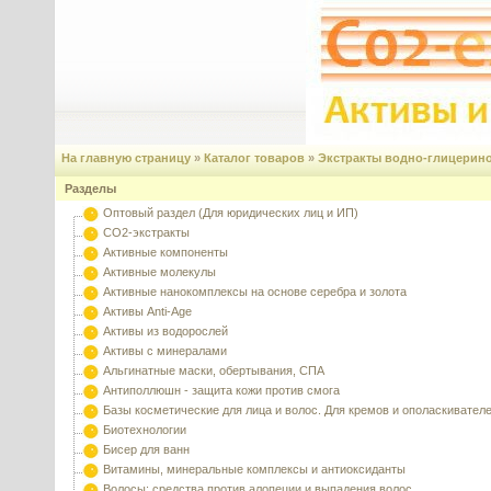
На главную страницу
»
Каталог товаров
»
Экстракты водно-глицерин
Разделы
Оптовый раздел (Для юридических лиц и ИП)
CO2-экстракты
Активные компоненты
Активные молекулы
Активные нанокомплексы на основе серебра и золота
Активы Anti-Age
Активы из водорослей
Активы с минералами
Альгинатные маски, обертывания, СПА
Антиполлюшн - защита кожи против смога
Базы косметические для лица и волос. Для кремов и ополаскивател
Биотехнологии
Бисер для ванн
Витамины, минеральные комплексы и антиоксиданты
Волосы: средства против алопеции и выпадения волос