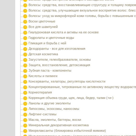
Волосы: средства, восстанавливающие структуру и толщину повре
Волосы: средства, улучшающие визуальное восприятие волос: блес
Волосы: уход за микрофлорой кожи головы, борьба с повышенным 
Воски цветочные
Все для шампуней
Гиалуроновая кислота и активы на ее основе
Гидролаты и цветочные воды
Гликация и борьба с ней
Дезодоранты - все для изготовления
Детская косметика
Загустители, гелеобразователи, основы
Защита, восстановление, детоксикация
Зубная паста - компоненты
Кислоты и пилинги
Консерванты, хелаторы, регуляторы кислотности
Концентрированные, титрованные по активному веществу водораст
Корнеотерапия
Коррекция объема груди, щек, лица, бедер, талии (+и-)
Ланолы и другие эмоленты
Липосомы, экзосомы, наносомы
Лифтинг-системы
Масла, эмоленты, баттеры, воски
Минеральная декоративная косметика
Миорелаксанты (блокировка избыточной мимики)