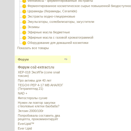
Фенбиоксы - ферментированные экстракты
Ферментированное косметическое сырье повышенной биодоступно
Церамиды (Керамиды, Ceramide)
Экстракты водно-глицериновые
Эмульгаторы, солюбилизаторы, загустители
Энзимы
Эфирные масла бюджетные
Эфирные масла с газовой хроматограммой
Оборудование для домашней косметики
Показать все товары
Форум
Форум co2-extract.ru
XEP-018 ЭксИПи (cone snail
токсин)
Про активы для 40 лет
TEGO® PEP 4-17 MB АНАЛОГ
(Тетрапептид 21)
NAD +
Фитостеролы сухие
Нужен ли повтор закупки
стволовые клетки баобаба?
Эктоин 2000/100г
Попробовала составить два
рецепта, прокомментируйт
EverLipid™
Ever Lipid