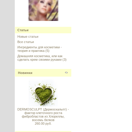
Widelash™ (Вайдлэш) - рост
ресниц, стимуляция волосяной
луковицы, Sederma, Франция
Статьи
Новые статьи
---------
Все статьи
Ингредиенты для косметики -
теория и практика
(5)
Домашняя косметика, или как
сделать крем своими руками
(3)
Syn-Ake (Син-эйк) АНАЛОГ
Новинки
---------
DERMOSCULPT (Дермоскальпт) -
фактор клеточного роста
Capixyl™ (Капиксил), Lucas
фибробластов из Хлореллы,
Meyer Cosmetics
восемь белков
260.00 руб.
---------