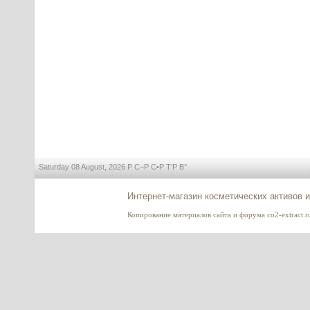
---------
СОД (Супероксиддисмутаза
стабилизированная), Италия
---------
Saturday 08 August, 2026 Р С–Р С•Р Т‘Р В°
Dragon's Blood (Дракона кровь)
Интернет-магазин косметических активов 
Копирование материалов сайта и форума co2-extract.ru
---------
Ретинол в липосомах (Retinol
Liposome System)