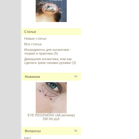
Procapil™ (Прокапил) - пептид
для роста волос, Sederma,
Статьи
Франция
Новые статьи
---------
Все статьи
Ингредиенты для косметики -
теория и практика
(5)
Домашняя косметика, или как
сделать крем своими руками
(3)
Новинки
Флакон прозрачный 400 мл с
флип-топом
---------
EYE REGENER® (Ай регинер)
290.00 руб.
Syn-Ake (Син-эйк) АНАЛОГ
Вопросы
FAQ
---------