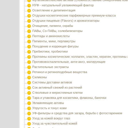
Мультикомплексные активы (сложносоставные синергичные ком
НУФ - натуральный увлажняющий фактор
Осветление и депигментация
Отдушки косметические парфюмерные премиум-класса
Отдушки пищевые (Flavors) и ароматизаторы
Очищение, пилинги, скрабы
ПАВы, Со-ПАВы, солюбилизаторы
Пептиды и аминокислоты
Пигменты, мики, перламутры
Похудение и коррекция фигуры
Пребиотики, пробиотики
Протеины косметические: коллаген, эластин, кератин, протеины
Противовоспалительные, анти-акнэ, матирующие
Растительные экстракты
Ретинол и ретиноподобные вещества
Силиконы
Системы доставки активов
Сок активный свежий из растений
Стволовые и меристемные клетки
Тара и упаковка для косметики, флаконы, баночки
Увлажняющие активы
Упругость и тонус кожи
УФ-фильтры и средства для загара, борьба с фотостарением
Уход за кожей вокруг глаз
Уход за чувствительной кожей