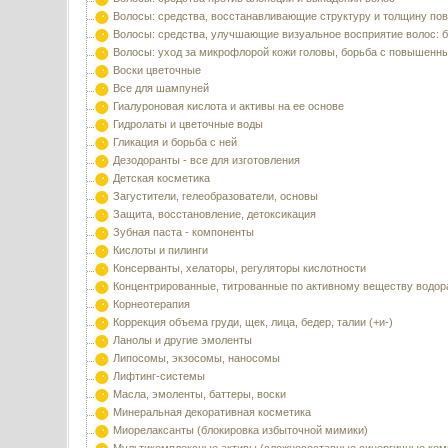
Волосы: средства, восстанавливающие структуру и толщину по
Волосы: средства, улучшающие визуальное восприятие волос: б
Волосы: уход за микрофлорой кожи головы, борьба с повышенн
Воски цветочные
Все для шампуней
Гиалуроновая кислота и активы на ее основе
Гидролаты и цветочные воды
Гликация и борьба с ней
Дезодоранты - все для изготовления
Детская косметика
Загустители, гелеобразователи, основы
Защита, восстановление, детоксикация
Зубная паста - компоненты
Кислоты и пилинги
Консерванты, хелаторы, регуляторы кислотности
Концентрированные, титрованные по активному веществу водор
Корнеотерапия
Коррекция объема груди, щек, лица, бедер, талии (+и-)
Ланолы и другие эмоленты
Липосомы, экзосомы, наносомы
Лифтинг-системы
Масла, эмоленты, баттеры, воски
Минеральная декоративная косметика
Миорелаксанты (блокировка избыточной мимики)