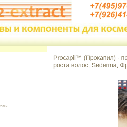
Procapil™ (Прокапил) - п
роста волос, Sederma, Ф
телей