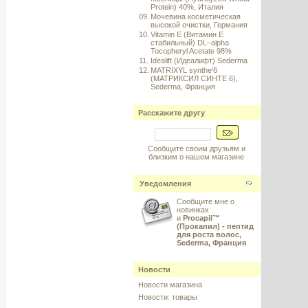
Protein) 40%, Италия
09.
Мочевина косметическая
высокой очистки, Германия
10.
Vitamin E (Витамин E
стабильный) DL–alpha
Tocopheryl Acetate 98%
11.
Idealift (Идеалифт) Sederma
12.
MATRIXYL synthe'6
(МАТРИКСИЛ СИНТЕ 6),
Sederma, Франция
Расскажите другу
Сообщите своим друзьям и
близким о нашем магазине
Уведомления
Сообщите мне о
новинках
и
Procapil™
(Прокапил) - пептид
для роста волос,
Sederma, Франция
Новости
Новости магазина
Новости: товары