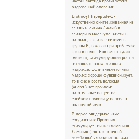
частей пептида противостоит
андрогенной алопеции.
Biotinoyl Tripeptide-1
-
искуственно синтезированная из
глицина, лизина (белки) и
глицерина молекула, биотин -
витамин, как и все витамины
группы B, показан при проблемах
кожи и волос. Все вместе дает
элемент, стимулирующий рост и
активность внеклеточного
матрикса. Если внеклеточный
матрикс хорошо функционирует,
то в фазе роста волосма
(анаген) нет проблем:
питательные вещества
снабжают луковицу волоса в
полном объеме.
В дермо-эпидермальных
соединениях Прокапил
стимулирует синтез ламинина.
Ламинин (часть клеточной
мембраны) укрепляет волосы,