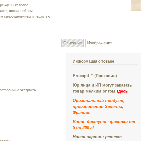
врежденных волос
леск, сияние, объем
ым салоотделением и перхотью
Описание
Изображения
Информация о товаре
Procapil™ (Прокапил)
Юр.лица и ИП могут заказать
астворимые экстракты
товар мелким оптом
здесь
Оригинальный продукт,
производство Sederma,
Франция
Вновь доступны фасовки от
5 до 200 г!
Новая партия:
ретест