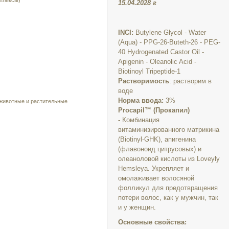
плексы)
15.04.2028 г
INCI:
Butylene Glycol - Water
(Aqua) - PPG-26-Buteth-26 - PEG-
40 Hydrogenated Castor Oil -
Apigenin - Oleanolic Acid -
Biotinoyl Tripeptide-1
Растворимость
: растворим в
воде
Норма ввода:
3%
 животные и растительные
Procapil™ (Прокапил)
-
Комбинация
витаминизированного матрикина
(Biotinyl-GHK), апигенина
(флавоноид цитрусовых) и
олеаноловой кислоты из Loveyly
Hemsleya. Укрепляет и
омолаживает волосяной
фолликул для предотвращения
потери волос, как у мужчин, так
и у женщин.
Основные свойства: