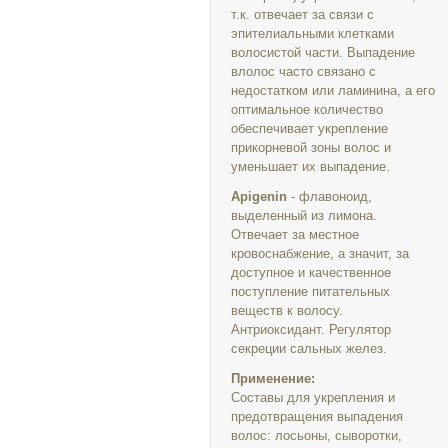
т.к. отвечает за связи с
эпителиальными клетками
волосистой части. Выпадение
влолос часто связано с
недостатком или ламинина, а его
оптимальное количество
обеспечивает укрепление
прикорневой зоны волос и
уменьшает их выпадение.
Apigenin
-
флавоноид,
выделенный из лимона.
Отвечает за местное
кровоснабжение, а значит, за
доступное и качественное
поступление питательных
веществ к волосу.
Антриоксидант. Регулятор
секреции сальных желез.
Применение:
Составы для укрепления и
предотвращения выпадения
волос: лосьоны, сыворотки,