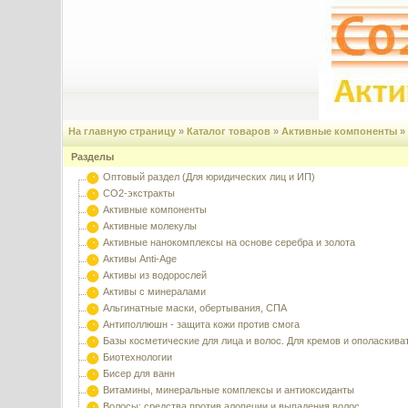
На главную страницу
»
Каталог товаров
»
Активные компоненты
»
Разделы
Оптовый раздел (Для юридических лиц и ИП)
CO2-экстракты
Активные компоненты
Активные молекулы
Активные нанокомплексы на основе серебра и золота
Активы Anti-Age
Активы из водорослей
Активы с минералами
Альгинатные маски, обертывания, СПА
Антиполлюшн - защита кожи против смога
Базы косметические для лица и волос. Для кремов и ополаскива
Биотехнологии
Бисер для ванн
Витамины, минеральные комплексы и антиоксиданты
Волосы: средства против алопеции и выпадения волос