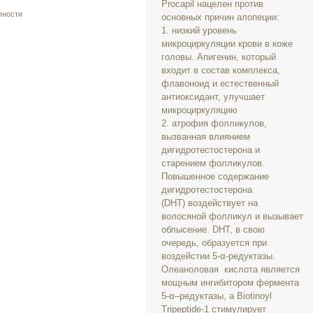
Procapil нацелен против
пности
основных причин алопеции:
1. низкий уровень
микроциркуляции крови в коже
головы. Апигенин, который
входит в состав комплекса,
флавоноид и естественный
антиоксидант, улучшает
микроциркуляцию
2. атрофия фолликулов,
вызванная влиянием
дигидротестостерона и
старением фолликулов.
Повышенное содержание
дигидротестостерона
(DHТ) воздействует на
волосяной фолликул и вызывает
облысение. DHT, в свою
очередь, образуется при
воздейстии 5-α-редуктазы.
Олеаноловая кислота является
мощным ингибитором фермента
5-α–редуктазы, а Biotinoyl
Tripeptide-1 стимулирует