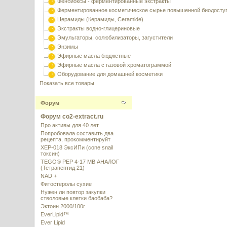
Фенбиоксы - ферментированные экстракты
Ферментированное косметическое сырье повышенной биодосту
Церамиды (Керамиды, Ceramide)
Экстракты водно-глицериновые
Эмульгаторы, солюбилизаторы, загустители
Энзимы
Эфирные масла бюджетные
Эфирные масла с газовой хроматограммой
Оборудование для домашней косметики
Показать все товары
Форум
Форум co2-extract.ru
Про активы для 40 лет
Попробовала составить два
рецепта, прокомментируйт
XEP-018 ЭксИПи (cone snail
токсин)
TEGO® PEP 4-17 MB АНАЛОГ
(Тетрапептид 21)
NAD +
Фитостеролы сухие
Нужен ли повтор закупки
стволовые клетки баобаба?
Эктоин 2000/100г
EverLipid™
Ever Lipid