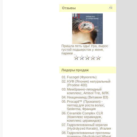
Отзывы
Пришла петь оды! Ура, вырос
густой подшерсток у меня,
парикм ..
Лидеры продаж
01.
Fucogel (Фукогель)
02.
НУФ (Япония) натуральный
(Prodew 400)
03.
Мембранно-липидный
комплекс, Amisol Trio, МЛК
04.
Ниацинамид (Витамин B3)
05.
Procapil™ (Прокапил) -
пептид для роста волос,
Sederma, Франция
06.
Ceramide Complex CLR
(Комплекс керамидов,
комплекс церамидов)
07.
Гидролизованный кератин
(Hydrolyzed Keratin), Италия
08.
Гидролизованные протеины
пшеницы (Hydrolyzed Wheat