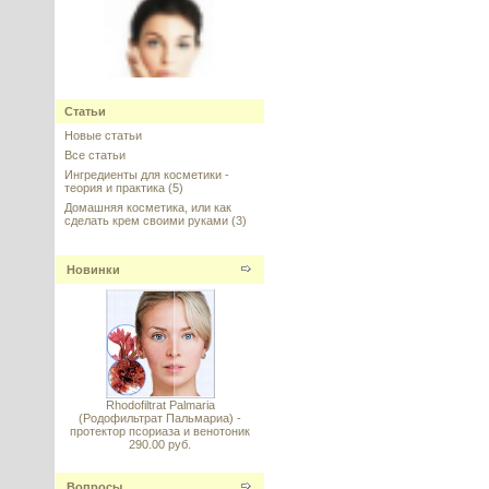
Арбутин (Arbutin) Франция, Croda
Статьи
Новые статьи
---------
Все статьи
Ингредиенты для косметики -
теория и практика
(5)
Домашняя косметика, или как
сделать крем своими руками
(3)
HYDRASALINOL (Гидрасалинол)
Новинки
- новый эффективный
увлажнитель кожи, 2 мл
---------
Rhodofiltrat Palmaria
(Родофильтрат Пальмариа) -
протектор псориаза и венотоник
290.00 руб.
Д-пантенол 75w (Panthenol 75w)
---------
Вопросы