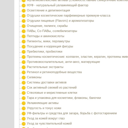
Мультикомплексные активы (сложносоставные синергичные компле
НУФ - натуральный увлажняющий фактор
Осветление и депигментация
Отдушки косметические парфюмерные премиум-класса
Отдушки пищевые (Flavors) и ароматизаторы
Очищение, пилинги, скрабы
ПАВы, Со-ПАВы, солюбилизаторы
Пептиды и аминокислоты
Пигменты, мики, перламутры
Похудение и коррекция фигуры
Пребиотики, пробиотики
Протеины косметические: коллаген, эластин, кератин, протеины жи
Противовоспалительные, анти-акнэ, матирующие
Растительные экстракты
Ретинол и ретиноподобные вещества
Силиконы
Системы доставки активов
Сок активный свежий из растений
Стволовые и меристемные клетки
Тара и упаковка для косметики, флаконы, баночки
Увлажняющие активы
Упругость и тонус кожи
УФ-фильтры и средства для загара, борьба с фотостарением
Уход за кожей вокруг глаз
Уход за чувствительной кожей