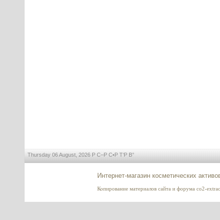
Danox HC-30 (Данокс) -
кондиционирующий эмульгатор
для ополаскивателей, 100 г
---------
Низафтем, Низафтэм (гелевая
форма)
---------
Thursday 06 August, 2026 Р С–Р С•Р Т‘Р В°
Uncaryl (Ункарил) - мультиактив,
Интернет-магазин косметических активо
антиоксидант, ингибитор
липопротеинов,
противовоспалительный агент,
Копирование материалов сайта и форума co2-extract
20 г
---------