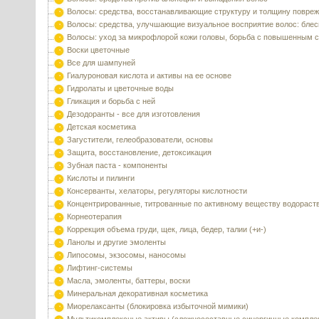
Волосы: средства, восстанавливающие структуру и толщину повре
Волосы: средства, улучшающие визуальное восприятие волос: блес
Волосы: уход за микрофлорой кожи головы, борьба с повышенным 
Воски цветочные
Все для шампуней
Гиалуроновая кислота и активы на ее основе
Гидролаты и цветочные воды
Гликация и борьба с ней
Дезодоранты - все для изготовления
Детская косметика
Загустители, гелеобразователи, основы
Защита, восстановление, детоксикация
Зубная паста - компоненты
Кислоты и пилинги
Консерванты, хелаторы, регуляторы кислотности
Концентрированные, титрованные по активному веществу водораст
Корнеотерапия
Коррекция объема груди, щек, лица, бедер, талии (+и-)
Ланолы и другие эмоленты
Липосомы, экзосомы, наносомы
Лифтинг-системы
Масла, эмоленты, баттеры, воски
Минеральная декоративная косметика
Миорелаксанты (блокировка избыточной мимики)