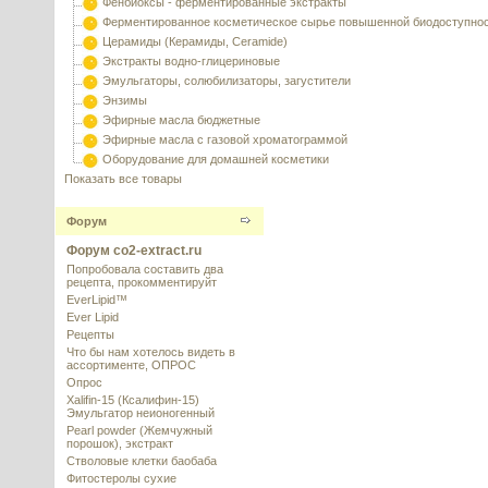
Фенбиоксы - ферментированные экстракты
Ферментированное косметическое сырье повышенной биодоступно
Церамиды (Керамиды, Ceramide)
Экстракты водно-глицериновые
Эмульгаторы, солюбилизаторы, загустители
Энзимы
Эфирные масла бюджетные
Эфирные масла с газовой хроматограммой
Оборудование для домашней косметики
Показать все товары
Форум
Форум co2-extract.ru
Попробовала составить два
рецепта, прокомментируйт
EverLipid™
Ever Lipid
Рецепты
Что бы нам хотелось видеть в
ассортименте, ОПРОС
Опрос
Xalifin-15 (Ксалифин-15)
Эмульгатор неионогенный
Pearl powder (Жемчужный
порошок), экстракт
Стволовые клетки баобаба
Фитостеролы сухие