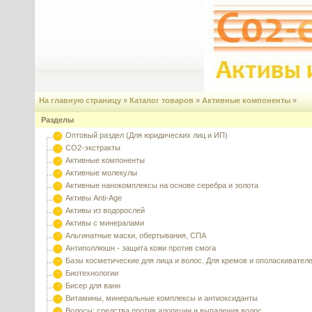
На главную страницу
»
Каталог товаров
»
Активные компоненты
»
Разделы
Оптовый раздел (Для юридических лиц и ИП)
CO2-экстракты
Активные компоненты
Активные молекулы
Активные нанокомплексы на основе серебра и золота
Активы Anti-Age
Активы из водорослей
Активы с минералами
Альгинатные маски, обертывания, СПА
Антиполлюшн - защита кожи против смога
Базы косметические для лица и волос. Для кремов и ополаскивател
Биотехнологии
Бисер для ванн
Витамины, минеральные комплексы и антиоксиданты
Волосы: средства против алопеции и выпадения волос