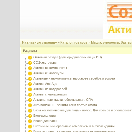
На главную страницу
»
Каталог товаров
»
Масла, эмоленты, баттер
Разделы
Оптовый раздел (Для юридических лиц и ИП)
CO2-экстракты
Активные компоненты
Активные молекулы
Активные нанокомплексы на основе серебра и золота
Активы Anti-Age
Активы из водорослей
Активы с минералами
Альгинатные маски, обертывания, СПА
Антиполлюшн - защита кожи против смога
Базы косметические для лица и волос. Для кремов и ополаскива
Биотехнологии
Бисер для ванн
Витамины, минеральные комплексы и антиоксиданты
Волосы: средства против алопеции и выпадения волос