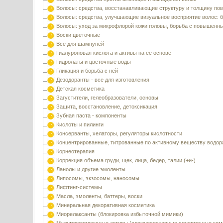
Волосы: средства, восстанавливающие структуру и толщину по
Волосы: средства, улучшающие визуальное восприятие волос: б
Волосы: уход за микрофлорой кожи головы, борьба с повышенн
Воски цветочные
Все для шампуней
Гиалуроновая кислота и активы на ее основе
Гидролаты и цветочные воды
Гликация и борьба с ней
Дезодоранты - все для изготовления
Детская косметика
Загустители, гелеобразователи, основы
Защита, восстановление, детоксикация
Зубная паста - компоненты
Кислоты и пилинги
Консерванты, хелаторы, регуляторы кислотности
Концентрированные, титрованные по активному веществу водор
Корнеотерапия
Коррекция объема груди, щек, лица, бедер, талии (+и-)
Ланолы и другие эмоленты
Липосомы, экзосомы, наносомы
Лифтинг-системы
Масла, эмоленты, баттеры, воски
Минеральная декоративная косметика
Миорелаксанты (блокировка избыточной мимики)