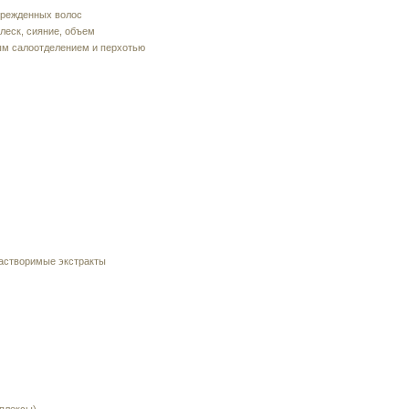
врежденных волос
леск, сияние, объем
ым салоотделением и перхотью
астворимые экстракты