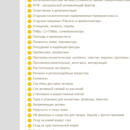
Мультикомплексные активы (сложносоставные синергичные ком
НУФ - натуральный увлажняющий фактор
Осветление и депигментация
Отдушки косметические парфюмерные премиум-класса
Отдушки пищевые (Flavors) и ароматизаторы
Очищение, пилинги, скрабы
ПАВы, Со-ПАВы, солюбилизаторы
Пептиды и аминокислоты
Пигменты, мики, перламутры
Похудение и коррекция фигуры
Пребиотики, пробиотики
Протеины косметические: коллаген, эластин, кератин, протеины
Противовоспалительные, анти-акнэ, матирующие
Растительные экстракты
Ретинол и ретиноподобные вещества
Силиконы
Системы доставки активов
Сок активный свежий из растений
Стволовые и меристемные клетки
Тара и упаковка для косметики, флаконы, баночки
Увлажняющие активы
Упругость и тонус кожи
УФ-фильтры и средства для загара, борьба с фотостарением
Уход за кожей вокруг глаз
Уход за чувствительной кожей