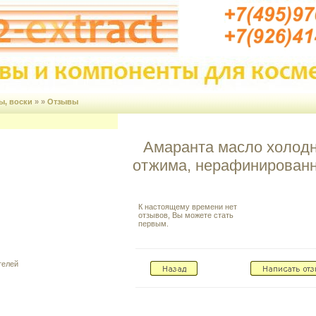
ы, воски
» »
Отзывы
Амаранта масло холодн
отжима, нерафинирован
К настоящему времени нет
отзывов, Вы можете стать
первым.
телей