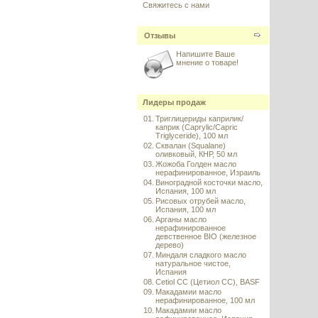
Свяжитесь с нами
Отзывы
Напишите Ваше
мнение о товаре!
Лидеры продаж
01.
Триглицериды каприлик/
каприк (Caprylic/Capric
Triglyceride), 100 мл
02.
Сквалан (Squalane)
оливковый, КНР, 50 мл
03.
Жожоба Голден масло
нерафинированное, Израиль
04.
Виноградной косточки масло,
Испания, 100 мл
05.
Рисовых отрубей масло,
Испания, 100 мл
06.
Арганы масло
нерафинированное
девственное BIO (железное
дерево)
07.
Миндаля сладкого масло
натуральное чистое,
Испания
08.
Cetiol CC (Цетиол СС), BASF
09.
Макадамии масло
нерафинированное, 100 мл
10.
Макадамии масло