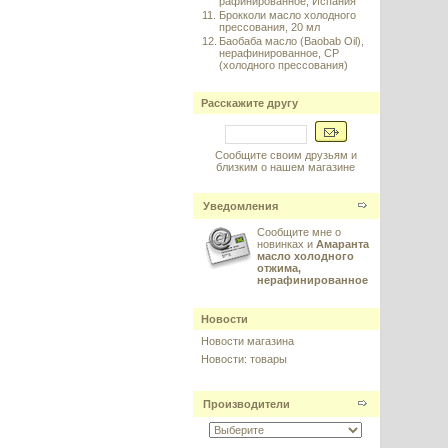
рафинированное, Испания
11.
Брокколи масло холодного
прессования, 20 мл
12.
Баобаба масло (Baobab Oil),
нерафинированное, CP
(холодного прессования)
Расскажите другу
Сообщите своим друзьям и
близким о нашем магазине
Уведомления
Сообщите мне о
новинках и
Амаранта
масло холодного
отжима,
нерафинированное
Новости
Новости магазина
Новости: товары
Производители