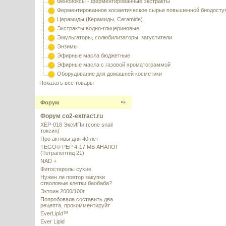
Фенбиоксы - ферментированные экстракты
Ферментированное косметическое сырье повышенной биодосту
Церамиды (Керамиды, Ceramide)
Экстракты водно-глицериновые
Эмульгаторы, солюбилизаторы, загустители
Энзимы
Эфирные масла бюджетные
Эфирные масла с газовой хроматограммой
Оборудование для домашней косметики
Показать все товары
Форум
Форум co2-extract.ru
XEP-018 ЭксИПи (cone snail
токсин)
Про активы для 40 лет
TEGO® PEP 4-17 MB АНАЛОГ
(Тетрапептид 21)
NAD +
Фитостеролы сухие
Нужен ли повтор закупки
стволовые клетки баобаба?
Эктоин 2000/100г
Попробовала составить два
рецепта, прокомментируйт
EverLipid™
Ever Lipid