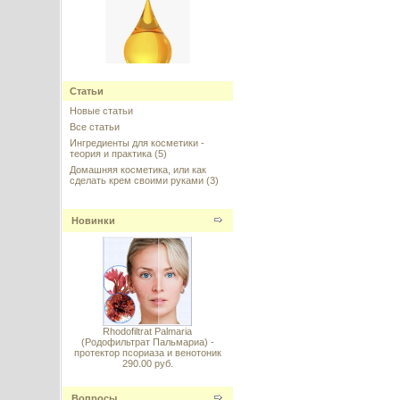
Коллаген гидролизованный
(Hydrolyzed Collagen) 20%,
Статьи
Италия
Новые статьи
Все статьи
---------
Ингредиенты для косметики -
теория и практика
(5)
Домашняя косметика, или как
сделать крем своими руками
(3)
Новинки
Argireline (Аргирелин), Lipotec,
Испания
---------
Rhodofiltrat Palmaria
(Родофильтрат Пальмариа) -
протектор псориаза и венотоник
290.00 руб.
Retinol 50% (Ретинол 50%), 5 г
Вопросы