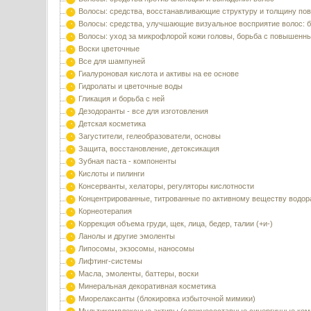
Волосы: средства, восстанавливающие структуру и толщину по
Волосы: средства, улучшающие визуальное восприятие волос: б
Волосы: уход за микрофлорой кожи головы, борьба с повышенн
Воски цветочные
Все для шампуней
Гиалуроновая кислота и активы на ее основе
Гидролаты и цветочные воды
Гликация и борьба с ней
Дезодоранты - все для изготовления
Детская косметика
Загустители, гелеобразователи, основы
Защита, восстановление, детоксикация
Зубная паста - компоненты
Кислоты и пилинги
Консерванты, хелаторы, регуляторы кислотности
Концентрированные, титрованные по активному веществу водор
Корнеотерапия
Коррекция объема груди, щек, лица, бедер, талии (+и-)
Ланолы и другие эмоленты
Липосомы, экзосомы, наносомы
Лифтинг-системы
Масла, эмоленты, баттеры, воски
Минеральная декоративная косметика
Миорелаксанты (блокировка избыточной мимики)