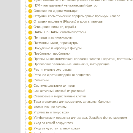
Мультикомплексные активы (сложносоставные синергичные ком
НУФ - натуральный увлажняющий фактор
Осветление и депигментация
Отдушки косметические парфюмерные премиум-класса
Отдушки пищевые (Flavors) и ароматизаторы
Очищение, пилинги, скрабы
ПАВы, Со-ПАВы, солюбилизаторы
Пептиды и аминокислоты
Пигменты, мики, перламутры
Похудение и коррекция фигуры
Пребиотики, пробиотики
Протеины косметические: коллаген, эластин, кератин, протеины
Противовоспалительные, анти-акнэ, матирующие
Растительные экстракты
Ретинол и ретиноподобные вещества
Силиконы
Системы доставки активов
Сок активный свежий из растений
Стволовые и меристемные клетки
Тара и упаковка для косметики, флаконы, баночки
Увлажняющие активы
Упругость и тонус кожи
УФ-фильтры и средства для загара, борьба с фотостарением
Уход за кожей вокруг глаз
Уход за чувствительной кожей