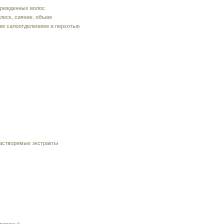
врежденных волос
леск, сияние, объем
ым салоотделением и перхотью
астворимые экстракты