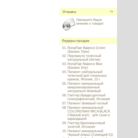
Отзывы
Напишите Ваше
мнение о товаре!
Лидеры продаж
01.
RonaFlair Balance Green
(Баланс Грин)
02.
Перламутр телесный
натуральный (Антик)
03.
RonaFlair Balance Blue
(Баланс Блу)
04.
Пигмент нейтральный
телесный для тональных
кремов, Япония, 10 г
05.
Пигмент минеральный
микронизированный
натурально-бежевый
06.
Глиттер Иридесцентный
голографический, Испания
07.
Пигмент бежевый теплый
08.
Пигмент минеральный
COLORONA® MICA BLACK
(Черный агат) - для туши и
карандашей
09.
Глиттер Бриллиантовый
золотой, Испания
10.
Пигмент минеральный
Черный Алмаз (Сияющий IQ)