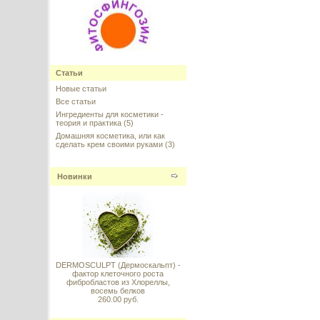
Фитосфингозин
(Phytosphingosine), Германия,
Статьи
Evonik
Новые статьи
Все статьи
---------
Ингредиенты для косметики -
теория и практика
(5)
Домашняя косметика, или как
сделать крем своими руками
(3)
Новинки
Xalifin-15 (Ксалифин-15)
---------
DERMOSCULPT (Дермоскальпт) -
фактор клеточного роста
фибробластов из Хлореллы,
восемь белков
Dragon's Blood (Дракона кровь)
260.00 руб.
---------