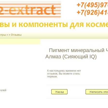
утры
» »
Отзывы
Пигмент минеральный 
Алмаз (Сияющий IQ)
К настоящему времени нет
отзывов, Вы можете стать
первым.
телей