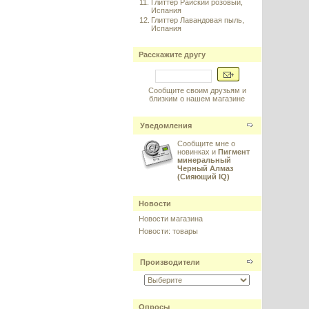
11.
Глиттер Райский розовый,
Испания
12.
Глиттер Лавандовая пыль,
Испания
Расскажите другу
Сообщите своим друзьям и
близким о нашем магазине
Уведомления
Сообщите мне о
новинках и
Пигмент
минеральный
Черный Алмаз
(Сияющий IQ)
Новости
Новости магазина
Новости: товары
Производители
Опросы