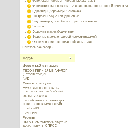
Фенбиоксы - ферментированные экстракты
Ферментированное косметическое сырье повышенной биодосту
Церамиды (Керамиды, Ceramide)
Экстракты водно-глицериновые
Эмульгаторы, солюбилизаторы, загустители
Энзимы
Эфирные масла бюджетные
Эфирные масла с газовой хроматограммой
Оборудование для домашней косметики
Показать все товары
Форум
Форум co2-extract.ru
TEGO® PEP 4-17 MB АНАЛОГ
(Тетрапептид 21)
NAD +
Фитостеролы сухие
Нужен ли повтор закупки
стволовые клетки баобаба?
Эктоин 2000/100г
Попробовала составить два
рецепта, прокомментируйт
EverLipid™
Ever Lipid
Рецепты
Что бы нам хотелось видеть в
ассортименте, ОПРОС