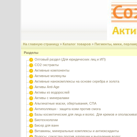
На главную страницу
»
Каталог товаров
»
Пигменты, мики, перлам
Разделы
Оптовый раздел (Для юридических лиц и ИП)
CO2-экстракты
Активные компоненты
Активные молекулы
Активные нанокомплексы на основе серебра и золота
Активы Anti-Age
Активы из водорослей
Активы с минералами
Альгинатные маски, обертывания, СПА
Антиполлюшн - защита кожи против смога
Базы косметические для лица и волос. Для кремов и ополаскива
Биотехнологии
Бисер для ванн
Витамины, минеральные комплексы и антиоксиданты
Волосы: средства против алопеции и выпадения волос