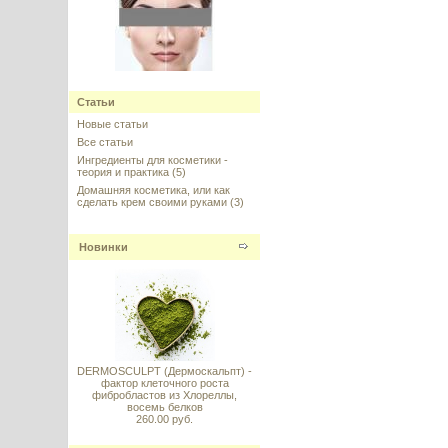
Neodermyl (Неодермил)
Статьи
---------
Новые статьи
Все статьи
Ингредиенты для косметики -
теория и практика
(5)
Домашняя косметика, или как
сделать крем своими руками
(3)
Ferulic acid (Феруловая кислота),
Испания
Новинки
---------
DERMOSCULPT (Дермоскальпт) -
Redensyl® (Реденсил)
фактор клеточного роста
фибробластов из Хлореллы,
восемь белков
---------
260.00 руб.