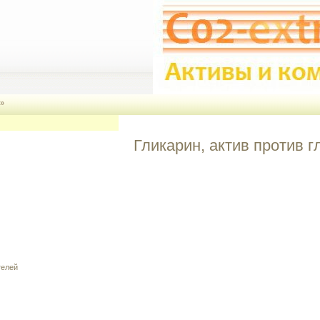
»
Гликарин, актив против г
телей