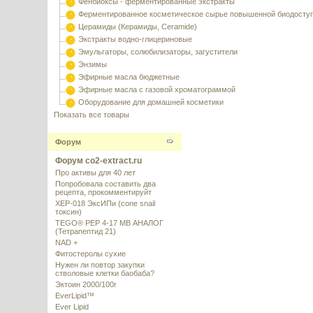
Фенбиоксы - ферментированные экстракты
Ферментированное косметическое сырье повышенной биодосту
Церамиды (Керамиды, Ceramide)
Экстракты водно-глицериновые
Эмульгаторы, солюбилизаторы, загустители
Энзимы
Эфирные масла бюджетные
Эфирные масла с газовой хроматограммой
Оборудование для домашней косметики
Показать все товары
Форум
Форум co2-extract.ru
Про активы для 40 лет
Попробовала составить два
рецепта, прокомментируйт
XEP-018 ЭксИПи (cone snail
токсин)
TEGO® PEP 4-17 MB АНАЛОГ
(Тетрапептид 21)
NAD +
Фитостеролы сухие
Нужен ли повтор закупки
стволовые клетки баобаба?
Эктоин 2000/100г
EverLipid™
Ever Lipid