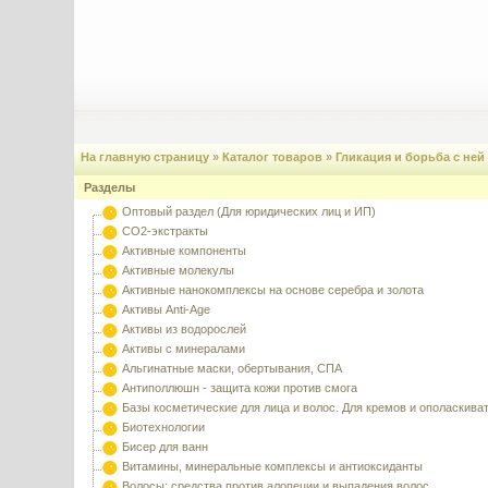
На главную страницу
»
Каталог товаров
»
Гликация и борьба с ней
Разделы
Оптовый раздел (Для юридических лиц и ИП)
CO2-экстракты
Активные компоненты
Активные молекулы
Активные нанокомплексы на основе серебра и золота
Активы Anti-Age
Активы из водорослей
Активы с минералами
Альгинатные маски, обертывания, СПА
Антиполлюшн - защита кожи против смога
Базы косметические для лица и волос. Для кремов и ополаскива
Биотехнологии
Бисер для ванн
Витамины, минеральные комплексы и антиоксиданты
Волосы: средства против алопеции и выпадения волос