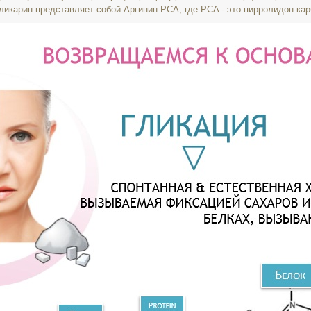
 Гликарин представляет собой Аргинин
PCA, где PCA - это
пирролидон-кар