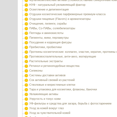
Мультикомплексные активы (сложносоставные синергичные ком
НУФ - натуральный увлажняющий фактор
Осветление и депигментация
Отдушки косметические парфюмерные премиум-класса
Отдушки пищевые (Flavors) и ароматизаторы
Очищение, пилинги, скрабы
ПАВы, Со-ПАВы, солюбилизаторы
Пептиды и аминокислоты
Пигменты, мики, перламутры
Похудение и коррекция фигуры
Пребиотики, пробиотики
Протеины косметические: коллаген, эластин, кератин, протеины
Противовоспалительные, анти-акнэ, матирующие
Растительные экстракты
Ретинол и ретиноподобные вещества
Силиконы
Системы доставки активов
Сок активный свежий из растений
Стволовые и меристемные клетки
Тара и упаковка для косметики, флаконы, баночки
Увлажняющие активы
Упругость и тонус кожи
УФ-фильтры и средства для загара, борьба с фотостарением
Уход за кожей вокруг глаз
Уход за чувствительной кожей