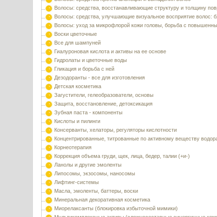
Волосы: средства, восстанавливающие структуру и толщину по
Волосы: средства, улучшающие визуальное восприятие волос: б
Волосы: уход за микрофлорой кожи головы, борьба с повышенн
Воски цветочные
Все для шампуней
Гиалуроновая кислота и активы на ее основе
Гидролаты и цветочные воды
Гликация и борьба с ней
Дезодоранты - все для изготовления
Детская косметика
Загустители, гелеобразователи, основы
Защита, восстановление, детоксикация
Зубная паста - компоненты
Кислоты и пилинги
Консерванты, хелаторы, регуляторы кислотности
Концентрированные, титрованные по активному веществу водор
Корнеотерапия
Коррекция объема груди, щек, лица, бедер, талии (+и-)
Ланолы и другие эмоленты
Липосомы, экзосомы, наносомы
Лифтинг-системы
Масла, эмоленты, баттеры, воски
Минеральная декоративная косметика
Миорелаксанты (блокировка избыточной мимики)