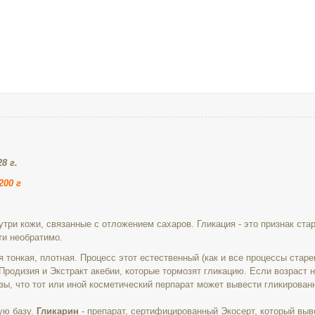
8 г.
200 г
утри кожи, связанные с отложением сахаров. Гликация - это признак стар
ти необратимо.
я тонкая, плотная. Процесс этот естественный (как и все процессы стар
Продизия и Экстракт акебии, которые тормозят гликацию. Если возраст 
ы, что тот или иной косметический перпарат может вывести гликированн
ую базу.
Гликарин
- препарат, сертифицированный Экосерт, который выв