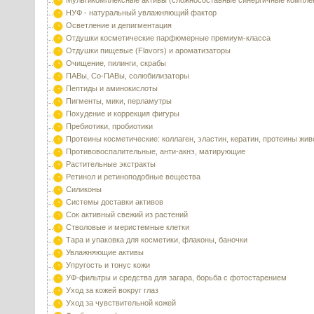
Мультикомплексные активы (сложносоставные синергичные компле
НУФ - натуральный увлажняющий фактор
Осветление и депигментация
Отдушки косметические парфюмерные премиум-класса
Отдушки пищевые (Flavors) и ароматизаторы
Очищение, пилинги, скрабы
ПАВы, Со-ПАВы, солюбилизаторы
Пептиды и аминокислоты
Пигменты, мики, перламутры
Похудение и коррекция фигуры
Пребиотики, пробиотики
Протеины косметические: коллаген, эластин, кератин, протеины жи
Противовоспалительные, анти-акнэ, матирующие
Растительные экстракты
Ретинол и ретиноподобные вещества
Силиконы
Системы доставки активов
Сок активный свежий из растений
Стволовые и меристемные клетки
Тара и упаковка для косметики, флаконы, баночки
Увлажняющие активы
Упругость и тонус кожи
УФ-фильтры и средства для загара, борьба с фотостарением
Уход за кожей вокруг глаз
Уход за чувствительной кожей