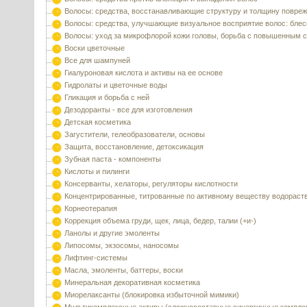
Волосы: средства, восстанавливающие структуру и толщину повре
Волосы: средства, улучшающие визуальное восприятие волос: блес
Волосы: уход за микрофлорой кожи головы, борьба с повышенным 
Воски цветочные
Все для шампуней
Гиалуроновая кислота и активы на ее основе
Гидролаты и цветочные воды
Гликация и борьба с ней
Дезодоранты - все для изготовления
Детская косметика
Загустители, гелеобразователи, основы
Защита, восстановление, детоксикация
Зубная паста - компоненты
Кислоты и пилинги
Консерванты, хелаторы, регуляторы кислотности
Концентрированные, титрованные по активному веществу водораст
Корнеотерапия
Коррекция объема груди, щек, лица, бедер, талии (+и-)
Ланолы и другие эмоленты
Липосомы, экзосомы, наносомы
Лифтинг-системы
Масла, эмоленты, баттеры, воски
Минеральная декоративная косметика
Миорелаксанты (блокировка избыточной мимики)