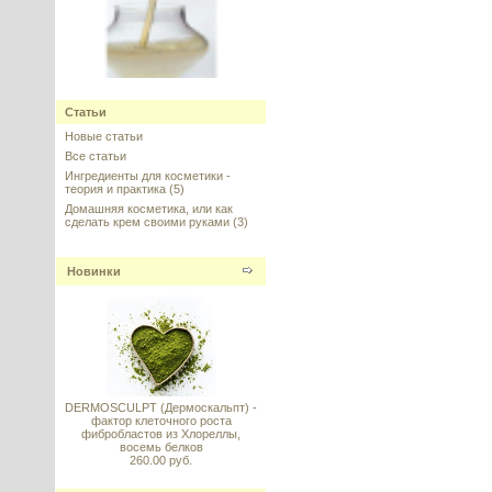
Ceramide Complex CLR
Статьи
(Комплекс керамидов, комплекс
церамидов)
Новые статьи
Все статьи
---------
Ингредиенты для косметики -
теория и практика
(5)
Домашняя косметика, или как
сделать крем своими руками
(3)
Новинки
Dimethyl Isosorbide (DMI),
Диметил изосорбид, КНР
---------
DERMOSCULPT (Дермоскальпт) -
фактор клеточного роста
фибробластов из Хлореллы,
восемь белков
260.00 руб.
Allantoin (Аллантоин)