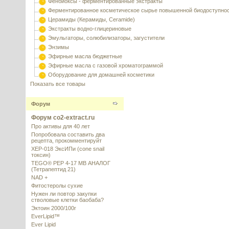
Фенбиоксы - ферментированные экстракты
Ферментированное косметическое сырье повышенной биодоступно
Церамиды (Керамиды, Ceramide)
Экстракты водно-глицериновые
Эмульгаторы, солюбилизаторы, загустители
Энзимы
Эфирные масла бюджетные
Эфирные масла с газовой хроматограммой
Оборудование для домашней косметики
Показать все товары
Форум
Форум co2-extract.ru
Про активы для 40 лет
Попробовала составить два
рецепта, прокомментируйт
XEP-018 ЭксИПи (cone snail
токсин)
TEGO® PEP 4-17 MB АНАЛОГ
(Тетрапептид 21)
NAD +
Фитостеролы сухие
Нужен ли повтор закупки
стволовые клетки баобаба?
Эктоин 2000/100г
EverLipid™
Ever Lipid