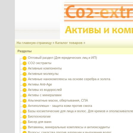
На главную страницу
»
Каталог товаров
»
Разделы
Оптовый раздел (Для юридических лиц и ИП)
CO2-экстракты
Активные компоненты
Активные молекулы
Активные нанокомплексы на основе серебра и золота
Активы Anti-Age
Активы из водорослей
Активы с минералами
Альгинатные маски, обертывания, СПА
Антиполлюшн - защита кожи против смога
Базы косметические для лица и волос. Для кремов и ополаскивател
Биотехнологии
Бисер для ванн
Витамины, минеральные комплексы и антиоксиданты
Волосы: средства против алопеции и выпадения волос