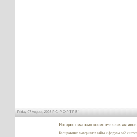
Friday 07 August, 2026 Р С–Р С•Р Т‘Р В°
Интернет-магазин косметических активов
Копирование материалов сайта и форума co2-extract.