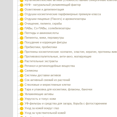
Мультикомплексные активы (сложносоставные синергичные компле
НУФ - натуральный увлажняющий фактор
Осветление и депигментация
Отдушки косметические парфюмерные премиум-класса
Отдушки пищевые (Flavors) и ароматизаторы
Очищение, пилинги, скрабы
ПАВы, Со-ПАВы, солюбилизаторы
Пептиды и аминокислоты
Пигменты, мики, перламутры
Похудение и коррекция фигуры
Пребиотики, пробиотики
Протеины косметические: коллаген, эластин, кератин, протеины жи
Противовоспалительные, анти-акнэ, матирующие
Растительные экстракты
Ретинол и ретиноподобные вещества
Силиконы
Системы доставки активов
Сок активный свежий из растений
Стволовые и меристемные клетки
Тара и упаковка для косметики, флаконы, баночки
Увлажняющие активы
Упругость и тонус кожи
УФ-фильтры и средства для загара, борьба с фотостарением
Уход за кожей вокруг глаз
Уход за чувствительной кожей