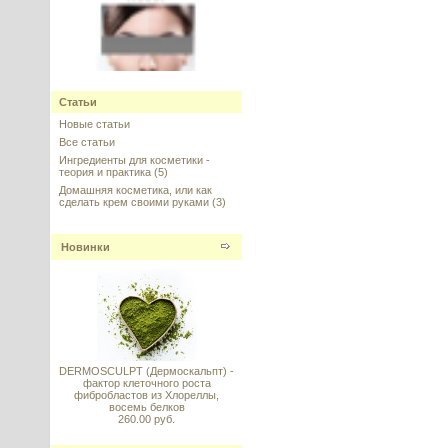
Neodermyl (Неодермил)
Статьи
Новые статьи
---------
Все статьи
Ингредиенты для косметики -
теория и практика
(5)
Домашняя косметика, или как
сделать крем своими руками
(3)
Новинки
Ceramide Complex, аналог SK-
Influx® (компекс церамидов,
аналог СК-Инфлюкс)
---------
DERMOSCULPT (Дермоскальпт) -
фактор клеточного роста
фибробластов из Хлореллы,
восемь белков
260.00 руб.
Ceramide Complex CLR
(Комплекс керамидов, комплекс
церамидов) ОПТ