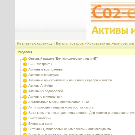
На главную страницу
»
Каталог товаров
»
Консерванты, хелаторы, ре
Разделы
Оптовый раздел (Для юридических лиц и ИП)
CO2-экстракты
Активные компоненты
Активные молекулы
Активные нанокомплексы на основе серебра и золота
Активы Anti-Age
Активы из водорослей
Активы с минералами
Альгинатные маски, обертывания, СПА
Антиполлюшн - защита кожи против смога
Базы косметические для лица и волос. Для кремов и ополаскивател
Биотехнологии
Бисер для ванн
Витамины, минеральные комплексы и антиоксиданты
Волосы: средства против алопеции и выпадения волос