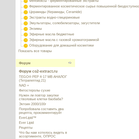
Фенбиоксы - ферментированные экстракты
Ферментированное косметическое сырье повышенной биодоступно
Церамиды (Керамиды, Ceramide)
Экстракты водно-глицериновые
Эмульгаторы, солюбилизаторы, загустители
Энзимы
Эфирные масла бюджетные
Эфирные масла с газовой хроматограммой
Оборудование для домашней косметики
Показать все товары
Форум
Форум co2-extract.ru
TEGO® PEP 4-17 MB АНАЛОГ
(Тетрапептид 21)
NAD +
Фитостеролы сухие
Нужен ли повтор закупки
стволовые клетки баобаба?
Эктоин 2000/100г
Попробовала составить два
рецепта, прокомментируйт
EverLipid™
Ever Lipid
Рецепты
Что бы нам хотелось видеть в
ассортименте, ОПРОС