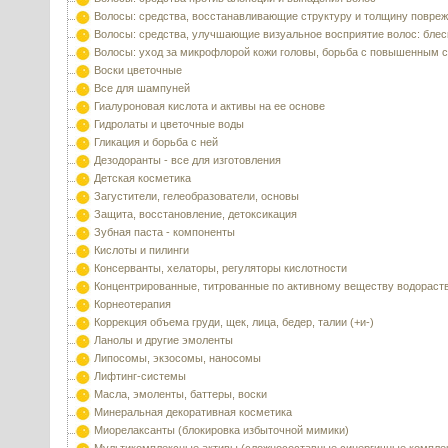
Волосы: средства, восстанавливающие структуру и толщину повре
Волосы: средства, улучшающие визуальное восприятие волос: блес
Волосы: уход за микрофлорой кожи головы, борьба с повышенным 
Воски цветочные
Все для шампуней
Гиалуроновая кислота и активы на ее основе
Гидролаты и цветочные воды
Гликация и борьба с ней
Дезодоранты - все для изготовления
Детская косметика
Загустители, гелеобразователи, основы
Защита, восстановление, детоксикация
Зубная паста - компоненты
Кислоты и пилинги
Консерванты, хелаторы, регуляторы кислотности
Концентрированные, титрованные по активному веществу водораст
Корнеотерапия
Коррекция объема груди, щек, лица, бедер, талии (+и-)
Ланолы и другие эмоленты
Липосомы, экзосомы, наносомы
Лифтинг-системы
Масла, эмоленты, баттеры, воски
Минеральная декоративная косметика
Миорелаксанты (блокировка избыточной мимики)