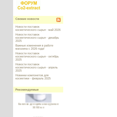
Superox-C™ AF (Суперокс С) -
поглотитель свободных
Свежие новости
радикалов
Новости поставок
косметического сырья - май 2026
---------
Новости поставок
косметического сырья - декабрь
2025
Важные изменения в работе
магазина с 2026 года!
Новости поставок
косметического сырья - октябрь
2025
Комплекс фитостеролов сухой
(95% активного вещества)
Новости поставок
косметического сырья - апрель
2025
---------
Новинки компонетов для
косметики - февраль 2025
Рекомендуемые
Баночка для крема вакуумная
30/50 мл
---------