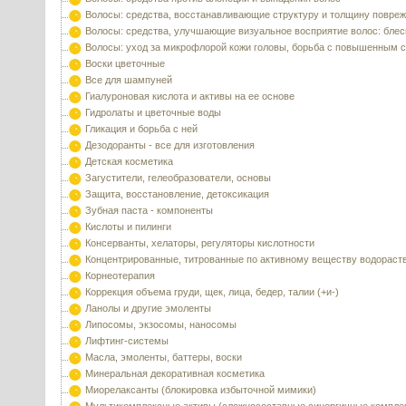
Волосы: средства, восстанавливающие структуру и толщину повре
Волосы: средства, улучшающие визуальное восприятие волос: блес
Волосы: уход за микрофлорой кожи головы, борьба с повышенным 
Воски цветочные
Все для шампуней
Гиалуроновая кислота и активы на ее основе
Гидролаты и цветочные воды
Гликация и борьба с ней
Дезодоранты - все для изготовления
Детская косметика
Загустители, гелеобразователи, основы
Защита, восстановление, детоксикация
Зубная паста - компоненты
Кислоты и пилинги
Консерванты, хелаторы, регуляторы кислотности
Концентрированные, титрованные по активному веществу водораст
Корнеотерапия
Коррекция объема груди, щек, лица, бедер, талии (+и-)
Ланолы и другие эмоленты
Липосомы, экзосомы, наносомы
Лифтинг-системы
Масла, эмоленты, баттеры, воски
Минеральная декоративная косметика
Миорелаксанты (блокировка избыточной мимики)