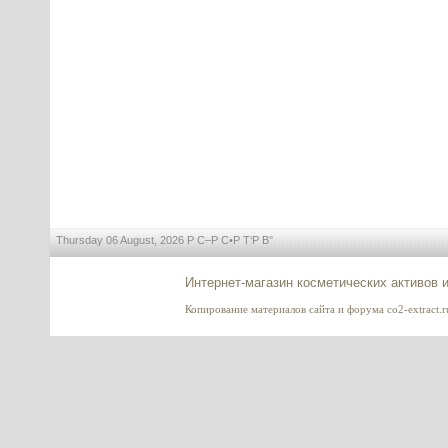
Thursday 06 August, 2026 Р С–Р С•Р Т‘Р В°
Интернет-магазин косметических активов 
Копирование материалов сайта и форума co2-extract.ru