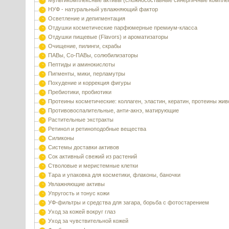
Мультикомплексные активы (сложносоставные синергичные компле
НУФ - натуральный увлажняющий фактор
Осветление и депигментация
Отдушки косметические парфюмерные премиум-класса
Отдушки пищевые (Flavors) и ароматизаторы
Очищение, пилинги, скрабы
ПАВы, Со-ПАВы, солюбилизаторы
Пептиды и аминокислоты
Пигменты, мики, перламутры
Похудение и коррекция фигуры
Пребиотики, пробиотики
Протеины косметические: коллаген, эластин, кератин, протеины жи
Противовоспалительные, анти-акнэ, матирующие
Растительные экстракты
Ретинол и ретиноподобные вещества
Силиконы
Системы доставки активов
Сок активный свежий из растений
Стволовые и меристемные клетки
Тара и упаковка для косметики, флаконы, баночки
Увлажняющие активы
Упругость и тонус кожи
УФ-фильтры и средства для загара, борьба с фотостарением
Уход за кожей вокруг глаз
Уход за чувствительной кожей