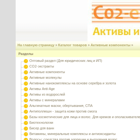
На главную страницу
»
Каталог товаров
»
Активные компоненты
»
Разделы
Оптовый раздел (Для юридических лиц и ИП)
CO2-экстракты
Активные компоненты
Активные молекулы
Активные нанокомплексы на основе серебра и золота
Активы Anti-Age
Активы из водорослей
Активы с минералами
Альгинатные маски, обертывания, СПА
Антиполлюшн - защита кожи против смога
Базы косметические для лица и волос. Для кремов и ополаскивател
Биотехнологии
Бисер для ванн
Витамины, минеральные комплексы и антиоксиданты
Волосы: средства против алопеции и выпадения волос