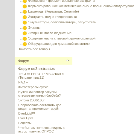
Фенбиоксы - ферментированные экстракты
Ферментированное косметическое сырье повышенной биодоступно
Церамиды (Керамиды, Ceramide)
Экстракты водно-глицериновые
Эмульгаторы, солюбилизаторы, загустители
Энзимы
Эфирные масла бюджетные
Эфирные масла с газовой хроматограммой
Оборудование для домашней косметики
Показать все товары
Форум
Форум co2-extract.ru
TEGO® PEP 4-17 MB АНАЛОГ
(Тетрапептид 21)
NAD +
Фитостеролы сухие
Нужен ли повтор закупки
стволовые клетки баобаба?
Эктоин 2000/100г
Попробовала составить два
рецепта, прокомментируйт
EverLipid™
Ever Lipid
Рецепты
Что бы нам хотелось видеть в
ассортименте, ОПРОС