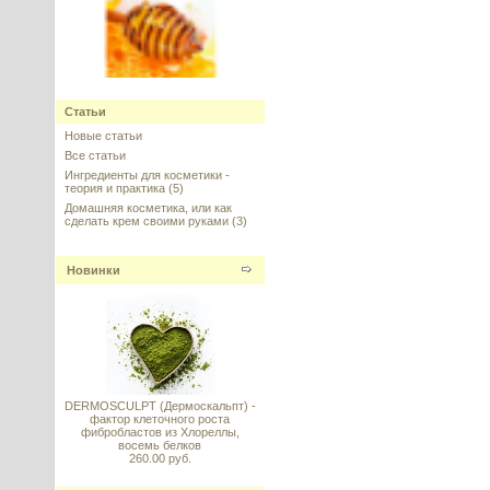
Honeyquat (Ханиквот) -
увлажение для волос,
кватернизированный мед
Статьи
Новые статьи
---------
Все статьи
Ингредиенты для косметики -
теория и практика
(5)
Домашняя косметика, или как
сделать крем своими руками
(3)
Argireline Amplified peptide
Новинки
(Аргирелин амплифайд), Lipotec,
Испания
---------
DERMOSCULPT (Дермоскальпт) -
фактор клеточного роста
фибробластов из Хлореллы,
восемь белков
Syn-Ake (Син-эйк) АНАЛОГ
260.00 руб.