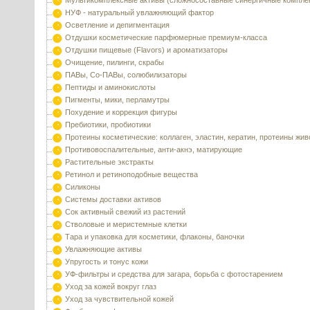
Мультикомплексные активы (сложносоставные синергичные компле
НУФ - натуральный увлажняющий фактор
Осветление и депигментация
Отдушки косметические парфюмерные премиум-класса
Отдушки пищевые (Flavors) и ароматизаторы
Очищение, пилинги, скрабы
ПАВы, Со-ПАВы, солюбилизаторы
Пептиды и аминокислоты
Пигменты, мики, перламутры
Похудение и коррекция фигуры
Пребиотики, пробиотики
Протеины косметические: коллаген, эластин, кератин, протеины жи
Противовоспалительные, анти-акнэ, матирующие
Растительные экстракты
Ретинол и ретиноподобные вещества
Силиконы
Системы доставки активов
Сок активный свежий из растений
Стволовые и меристемные клетки
Тара и упаковка для косметики, флаконы, баночки
Увлажняющие активы
Упругость и тонус кожи
УФ-фильтры и средства для загара, борьба с фотостарением
Уход за кожей вокруг глаз
Уход за чувствительной кожей