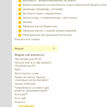
Фенбиоксы - ферментированные экстракты
Ферментированное косметическое сырье повышенной биодоступно
Церамиды (Керамиды, Ceramide)
Экстракты водно-глицериновые
Эмульгаторы, солюбилизаторы, загустители
Энзимы
Эфирные масла бюджетные
Эфирные масла с газовой хроматограммой
Оборудование для домашней косметики
Показать все товары
Форум
Форум co2-extract.ru
Про активы для 40 лет
TEGO® PEP 4-17 MB АНАЛОГ
(Тетрапептид 21)
NAD +
Фитостеролы сухие
Нужен ли повтор закупки
стволовые клетки баобаба?
Эктоин 2000/100г
Попробовала составить два
рецепта, прокомментируйт
EverLipid™
Ever Lipid
Рецепты