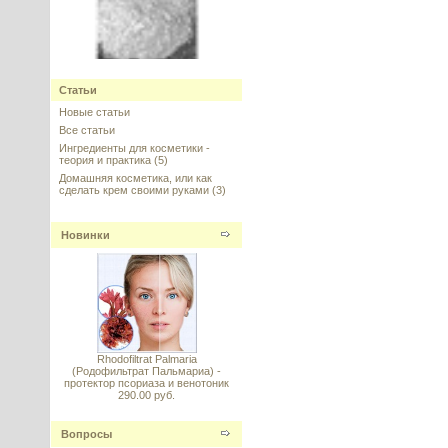
Мика (Mica, Слюда, база для
пудр) матовая
Статьи
Новые статьи
---------
Все статьи
Ингредиенты для косметики -
теория и практика
(5)
Домашняя косметика, или как
сделать крем своими руками
(3)
Vitamin E (Витамин E
Новинки
стабильный) DL–alpha
Tocopheryl Acetate 98%
---------
Rhodofiltrat Palmaria
(Родофильтрат Пальмариа) -
протектор псориаза и венотоник
290.00 руб.
Энзимный фруктовый
концентрат для шампуней
Вопросы
---------