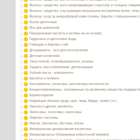
Волосы: средства, восстанавливающие структуру и толщину повре
Волосы: средства, улучшающие визуальное восприятие волос: блес
Волосы: уход за микрофлорой кожи головы, борьба с повышенным 
Воски цветочные
Все для шампуней
Гиалуроновая кислота и активы на ее основе
Гидролаты и цветочные воды
Гликация и борьба с ней
Дезодоранты - все для изготовления
Детская косметика
Загустители, гелеобразователи, основы
Защита, восстановление, детоксикация
Зубная паста - компоненты
Кислоты и пилинги
Консерванты, хелаторы, регуляторы кислотности
Концентрированные, титрованные по активному веществу водораст
Корнеотерапия
Коррекция объема груди, щек, лица, бедер, талии (+и-)
Ланолы и другие эмоленты
Липосомы, экзосомы, наносомы
Лифтинг-системы
Масла, эмоленты, баттеры, воски
Минеральная декоративная косметика
Миорелаксанты (блокировка избыточной мимики)