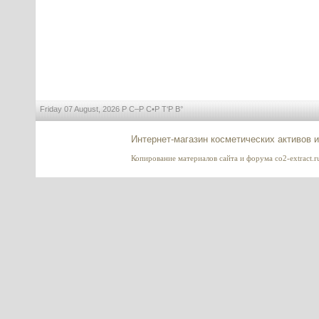
Friday 07 August, 2026 Р С–Р С•Р Т‘Р В°
Интернет-магазин косметических активов 
Копирование материалов сайта и форума co2-extract.ru