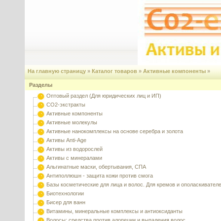
На главную страницу
»
Каталог товаров
»
Активные компоненты
»
Разделы
Оптовый раздел (Для юридических лиц и ИП)
CO2-экстракты
Активные компоненты
Активные молекулы
Активные нанокомплексы на основе серебра и золота
Активы Anti-Age
Активы из водорослей
Активы с минералами
Альгинатные маски, обертывания, СПА
Антиполлюшн - защита кожи против смога
Базы косметические для лица и волос. Для кремов и ополаскивател
Биотехнологии
Бисер для ванн
Витамины, минеральные комплексы и антиоксиданты
Волосы: средства против алопеции и выпадения волос