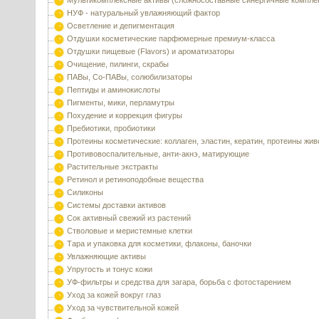
Мультикомплексные активы (сложносоставные синергичные компле
НУФ - натуральный увлажняющий фактор
Осветление и депигментация
Отдушки косметические парфюмерные премиум-класса
Отдушки пищевые (Flavors) и ароматизаторы
Очищение, пилинги, скрабы
ПАВы, Со-ПАВы, солюбилизаторы
Пептиды и аминокислоты
Пигменты, мики, перламутры
Похудение и коррекция фигуры
Пребиотики, пробиотики
Протеины косметические: коллаген, эластин, кератин, протеины жи
Противовоспалительные, анти-акнэ, матирующие
Растительные экстракты
Ретинол и ретиноподобные вещества
Силиконы
Системы доставки активов
Сок активный свежий из растений
Стволовые и меристемные клетки
Тара и упаковка для косметики, флаконы, баночки
Увлажняющие активы
Упругость и тонус кожи
УФ-фильтры и средства для загара, борьба с фотостарением
Уход за кожей вокруг глаз
Уход за чувствительной кожей