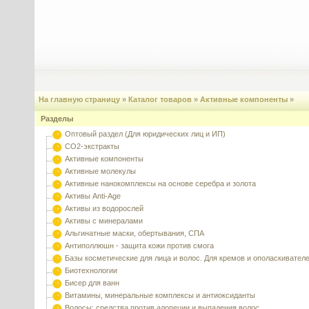
На главную страницу
»
Каталог товаров
»
Активные компоненты
»
Разделы
Оптовый раздел (Для юридических лиц и ИП)
CO2-экстракты
Активные компоненты
Активные молекулы
Активные нанокомплексы на основе серебра и золота
Активы Anti-Age
Активы из водорослей
Активы с минералами
Альгинатные маски, обертывания, СПА
Антиполлюшн - защита кожи против смога
Базы косметические для лица и волос. Для кремов и ополаскивател
Биотехнологии
Бисер для ванн
Витамины, минеральные комплексы и антиоксиданты
Волосы: средства против алопеции и выпадения волос