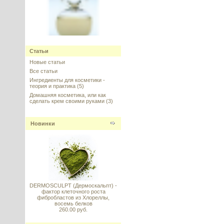
Repair Complex CLR (Bifida
Ferment Lysate)
Статьи
Новые статьи
---------
Все статьи
Ингредиенты для косметики -
теория и практика
(5)
Домашняя косметика, или как
сделать крем своими руками
(3)
Superox-C™ AF (Суперокс С) -
Новинки
поглотитель свободных
радикалов
---------
DERMOSCULPT (Дермоскальпт) -
фактор клеточного роста
фибробластов из Хлореллы,
восемь белков
BTMS / БТМС 7550, Южная
260.00 руб.
Корея (50%)