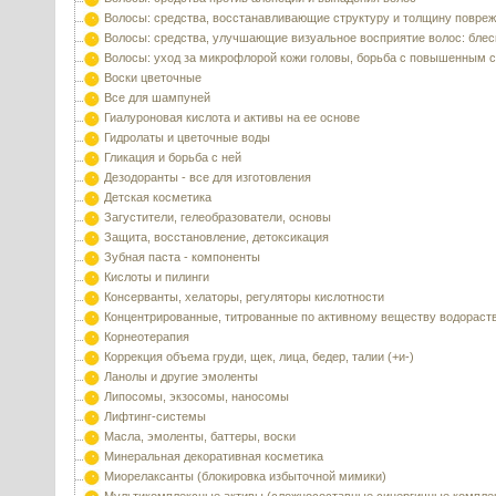
Волосы: средства, восстанавливающие структуру и толщину повре
Волосы: средства, улучшающие визуальное восприятие волос: блес
Волосы: уход за микрофлорой кожи головы, борьба с повышенным 
Воски цветочные
Все для шампуней
Гиалуроновая кислота и активы на ее основе
Гидролаты и цветочные воды
Гликация и борьба с ней
Дезодоранты - все для изготовления
Детская косметика
Загустители, гелеобразователи, основы
Защита, восстановление, детоксикация
Зубная паста - компоненты
Кислоты и пилинги
Консерванты, хелаторы, регуляторы кислотности
Концентрированные, титрованные по активному веществу водораст
Корнеотерапия
Коррекция объема груди, щек, лица, бедер, талии (+и-)
Ланолы и другие эмоленты
Липосомы, экзосомы, наносомы
Лифтинг-системы
Масла, эмоленты, баттеры, воски
Минеральная декоративная косметика
Миорелаксанты (блокировка избыточной мимики)