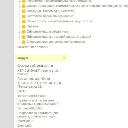
Фенбиоксы - ферментированные экстракты
Ферментированное косметическое сырье повышенной биодоступно
Церамиды (Керамиды, Ceramide)
Экстракты водно-глицериновые
Эмульгаторы, солюбилизаторы, загустители
Энзимы
Эфирные масла бюджетные
Эфирные масла с газовой хроматограммой
Оборудование для домашней косметики
Показать все товары
Форум
Форум co2-extract.ru
XEP-018 ЭксИПи (cone snail
токсин)
Про активы для 40 лет
TEGO® PEP 4-17 MB АНАЛОГ
(Тетрапептид 21)
NAD +
Фитостеролы сухие
Нужен ли повтор закупки
стволовые клетки баобаба?
Эктоин 2000/100г
Попробовала составить два
рецепта, прокомментируйт
EverLipid™
Ever Lipid