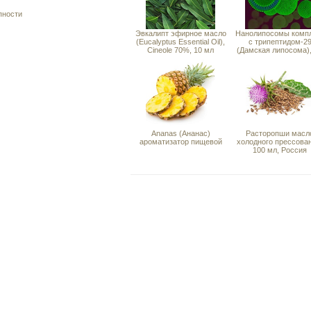
пности
Эвкалипт эфирное масло
Нанолипосомы комп
(Eucalyptus Essential Oil),
с трипептидом-2
Cineole 70%, 10 мл
(Дамская липосома),
Ananas (Ананас)
Расторопши масл
ароматизатор пищевой
холодного прессова
100 мл, Россия