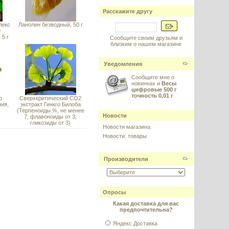
Расскажите другу
лекс
Ланолин безводный, 50 г
9
 5 г
Сообщите своим друзьям и
близким о нашем магазине
Уведомления
Сообщите мне о
новинках и
Весы
цифровые 500 г
точность 0,01 г
о
Сверхкритический CO2
ния,
экстракт Гинкго Билоба
(Терпеноиды %, не менее
Новости
7, флавоноиды от 3;
гликозиды от 3)
Новости магазина
Новости: товары
Производители
Опросы
Какая доставка для вас
предпочтительна?
Яндекс.Доставка