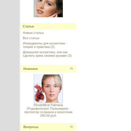
Super Sterol Liquid
(Суперстерол), Croda
Статьи
Новые статьи
---------
Все статьи
Ингредиенты для косметики -
теория и практика
(5)
Домашняя косметика, или как
сделать крем своими руками
(3)
Новинки
Capixyl™ (Капиксил), Lucas
Meyer Cosmetics
---------
Rhodofiltrat Palmaria
(Родофильтрат Пальмариа) -
протектор псориаза и венотоник
290.00 руб.
Hairsphere AG (Хэасферы) -
сферулиты с церамидами для
восстановления и питания
волос, 10%
Вопросы