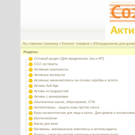
На главную страницу
»
Каталог товаров
»
Оборудование для дома
Разделы
Оптовый раздел (Для юридических лиц и ИП)
CO2-экстракты
Активные компоненты
Активные молекулы
Активные нанокомплексы на основе серебра и золота
Активы Anti-Age
Активы из водорослей
Активы с минералами
Альгинатные маски, обертывания, СПА
Антиполлюшн - защита кожи против смога
Базы косметические для лица и волос. Для кремов и ополаскива
Биотехнологии
Бисер для ванн
Витамины, минеральные комплексы и антиоксиданты
Волосы: средства против алопеции и выпадения волос