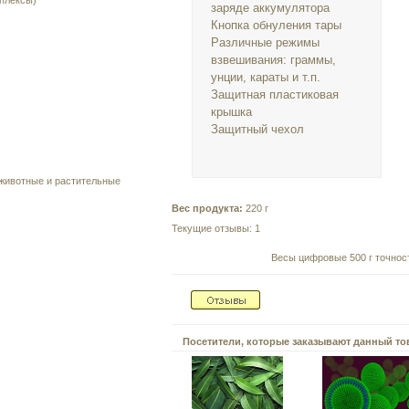
плексы)
заряде аккумулятора
Кнопка обнуления тары
Различные режимы
взвешивания: граммы,
унции, караты и т.п.
Защитная пластиковая
крышка
Защитный чехол
 животные и растительные
Вес продукта:
220 г
Текущие отзывы: 1
Весы цифровые 500 г точнос
Посетители, которые заказывают данный то