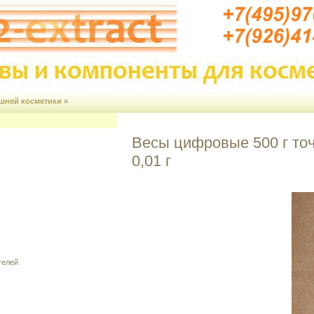
шней косметики
»
Весы цифровые 500 г то
0,01 г
телей