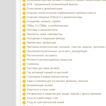
Мультикомплексные активы (сложносоставные синергичные ком
НУФ - натуральный увлажняющий фактор
Осветление и депигментация
Отдушки косметические парфюмерные премиум-класса
Отдушки пищевые (Flavors) и ароматизаторы
Очищение, пилинги, скрабы
ПАВы, Со-ПАВы, солюбилизаторы
Пептиды и аминокислоты
Пигменты, мики, перламутры
Похудение и коррекция фигуры
Пребиотики, пробиотики
Протеины косметические: коллаген, эластин, кератин, протеины
Противовоспалительные, анти-акнэ, матирующие
Растительные экстракты
Ретинол и ретиноподобные вещества
Силиконы
Системы доставки активов
Сок активный свежий из растений
Стволовые и меристемные клетки
Тара и упаковка для косметики, флаконы, баночки
Увлажняющие активы
Упругость и тонус кожи
УФ-фильтры и средства для загара, борьба с фотостарением
Уход за кожей вокруг глаз
Уход за чувствительной кожей