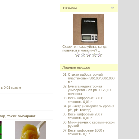
Отзывы
Скажите, пожалуйста, когда
появятся в магазине? ..
Лидеры продаж
01.
Стакан лабораторный
пластиковый 50/100/500/1000
мл
02.
Бумага индикаторная
ть 0,01 грамм
универсальная ph 0-12 (100
полосок)
03.
Весы цифровые 500 г
точность 0,01 г
04.
pH-метр (измеритель уровня
pH, pH-тестер)
05.
Весы цифровые 200 г
вар, также выбирают
точность 0,01 г
06.
Мини-венчик с керамической
ручкой
07.
Весы цифровые 1000 г
точность 0,1 г