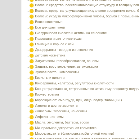
Волосы: средства, восстанавливающие структуру и толщину по
Волосы: средства, улучшающие визуальное восприятие волос: б
Волосы: уход за микрофлорой кожи головы, борьба с повышенн
Воски цветочные
Все для шампуней
Гиалуроновая кислота и активы на ее основе
Гидролаты и цветочные воды
Гликация и борьба с ней
Дезодоранты - все для изготовления
Детская косметика
Загустители, гелеобразователи, основы
Защита, восстановление, детоксикация
Зубная паста - компоненты
Кислоты и пилинги
Консерванты, хелаторы, регуляторы кислотности
Концентрированные, титрованные по активному веществу водор
Корнеотерапия
Коррекция объема груди, щек, лица, бедер, талии (+и-)
Ланолы и другие эмоленты
Липосомы, экзосомы, наносомы
Лифтинг-системы
Масла, эмоленты, баттеры, воски
Минеральная декоративная косметика
Миорелаксанты (блокировка избыточной мимики)