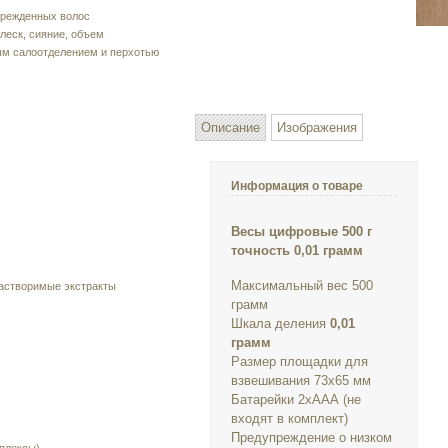
врежденных волос
леск, сияние, объем
ым салоотделением и перхотью
Описание
Изображения
Информация о товаре
Весы цифровые 500 г
точность 0,01 грамм
Максимальный вес 500
астворимые экстракты
грамм
Шкала деления
0,01
грамм
Размер площадки для
взвешивания 73х65 мм
Батарейки 2хААА (не
входят в комплект)
Предупреждение о низком