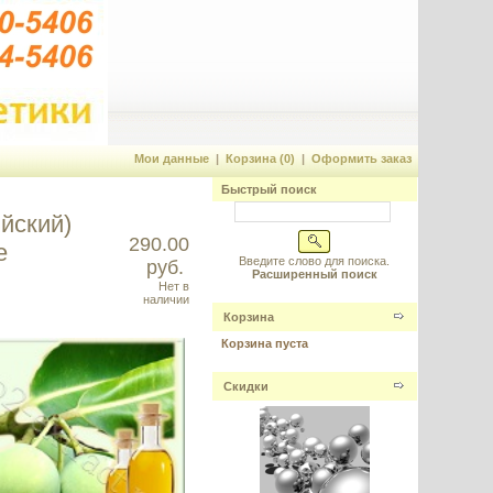
Мои данные
|
Корзина (0)
|
Оформить заказ
Быстрый поиск
йский)
290.00
е
Введите слово для поиска.
руб.
Расширенный поиск
Нет в
наличии
Корзина
Корзина пуста
Скидки