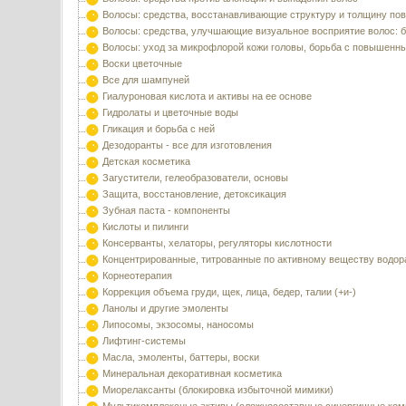
Волосы: средства, восстанавливающие структуру и толщину по
Волосы: средства, улучшающие визуальное восприятие волос: б
Волосы: уход за микрофлорой кожи головы, борьба с повышенн
Воски цветочные
Все для шампуней
Гиалуроновая кислота и активы на ее основе
Гидролаты и цветочные воды
Гликация и борьба с ней
Дезодоранты - все для изготовления
Детская косметика
Загустители, гелеобразователи, основы
Защита, восстановление, детоксикация
Зубная паста - компоненты
Кислоты и пилинги
Консерванты, хелаторы, регуляторы кислотности
Концентрированные, титрованные по активному веществу водор
Корнеотерапия
Коррекция объема груди, щек, лица, бедер, талии (+и-)
Ланолы и другие эмоленты
Липосомы, экзосомы, наносомы
Лифтинг-системы
Масла, эмоленты, баттеры, воски
Минеральная декоративная косметика
Миорелаксанты (блокировка избыточной мимики)