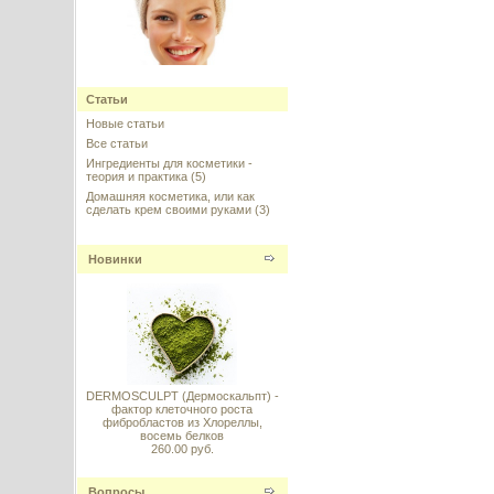
Olivem 1000 (Оливем 1000),
Hallstar, Италия
Статьи
Новые статьи
---------
Все статьи
Ингредиенты для косметики -
теория и практика
(5)
Домашняя косметика, или как
сделать крем своими руками
(3)
Widelash™ (Вайдлэш) - рост
Новинки
ресниц, стимуляция волосяной
луковицы, Sederma, Франция
---------
DERMOSCULPT (Дермоскальпт) -
фактор клеточного роста
фибробластов из Хлореллы,
восемь белков
Гидролизированные
260.00 руб.
гликозаминогликаны, 5 г
Вопросы