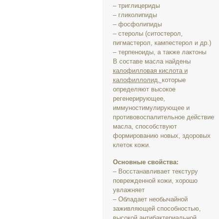
– триглицериды
– гликолипиды
– фосфолипиды
– стеролы (ситостерол,
пигмастерол, кампестерол и др.)
– терпеноиды, а также лактоны
В составе масла найдены
калофилловая кислота и
калофиллолид,
которые
определяют высокое
регенерирующее,
иммуностимулирующее и
противовоспалительное действие
масла, способствуют
формированию новых, здоровых
клеток кожи.
Основные свойства:
– Восстанавливает текстуру
поврежденной кожи, хорошо
увлажняет
– Обладает необычайной
заживляющей способностью,
высокой антибактериальной