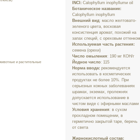
плексы)
INCI:
Calophyllum inophyllumи oil
Ботаническое название:
Calophyllum inophyllum
Внешний вид
: масло желтовато-
зеленого цвета, восковая
консистенция аромат, похожий на
запах специй, с ореховым оттенко
Используемая часть растения:
семена (орехи)
Число омыления
: 190 мг КОН/г
Йодное число
: 115
 животные и растительные
Норма ввода:
рекомендуется
использовать в косметических
продуктах не более 10%. При
серьезных кожных заболеваниях
шрамах, экземах, пролежнях
допускается использование в
чистом виде с эфирными маслами
Условия хранения
: в сухом
прохладном помещении, в
герметично закрытой таре, беречь
от света
Жирнокислотный состав: