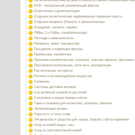
Мультикомплексные активы (сложносоставные синергичные ком
НУФ - натуральный увлажняющий фактор
Осветление и депигментация
Отдушки косметические парфюмерные премиум-класса
Отдушки пищевые (Flavors) и ароматизаторы
Очищение, пилинги, скрабы
ПАВы, Со-ПАВы, солюбилизаторы
Пептиды и аминокислоты
Пигменты, мики, перламутры
Похудение и коррекция фигуры
Пребиотики, пробиотики
Протеины косметические: коллаген, эластин, кератин, протеины
Противовоспалительные, анти-акнэ, матирующие
Растительные экстракты
Ретинол и ретиноподобные вещества
Силиконы
Системы доставки активов
Сок активный свежий из растений
Стволовые и меристемные клетки
Тара и упаковка для косметики, флаконы, баночки
Увлажняющие активы
Упругость и тонус кожи
УФ-фильтры и средства для загара, борьба с фотостарением
Уход за кожей вокруг глаз
Уход за чувствительной кожей