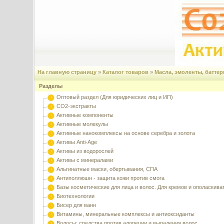
На главную страницу
»
Каталог товаров
»
Масла, эмоленты, баттер
Разделы
Оптовый раздел (Для юридических лиц и ИП)
CO2-экстракты
Активные компоненты
Активные молекулы
Активные нанокомплексы на основе серебра и золота
Активы Anti-Age
Активы из водорослей
Активы с минералами
Альгинатные маски, обертывания, СПА
Антиполлюшн - защита кожи против смога
Базы косметические для лица и волос. Для кремов и ополаскива
Биотехнологии
Бисер для ванн
Витамины, минеральные комплексы и антиоксиданты
Волосы: средства против алопеции и выпадения волос