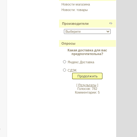
Новости магазина
Новости: товары
Производители
Опросы
Какая доставка для вас
предпочтительна?
Яндекс.Доставка
СДЭК
[
Результаты
]
Голосов: 782
Комментарии: 5
е