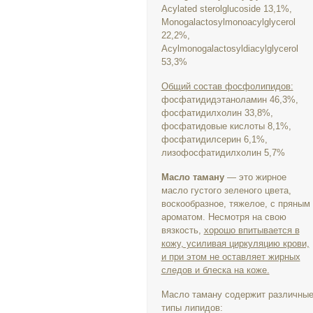
Acylated sterolglucoside 13,1%,
Monogalactosylmonoacylglycerol
22,2%,
Acylmonogalactosyldiacylglycerol
53,3%
Общий состав фосфолипидов:
фосфатидидэтаноламин 46,3%,
фосфатидилхолин 33,8%,
фосфатидовые кислоты 8,1%,
фосфатидилсерин 6,1%,
лизофосфатидилхолин 5,7%
Масло таману
— это жирное
масло густого зеленого цвета,
воскообразное, тяжелое, с пряным
ароматом. Несмотря на свою
вязкость,
хорошо впитывается в
кожу, усиливая циркуляцию крови,
и при этом не оставляет жирных
следов и блеска на коже.
Масло таману содержит различны
типы липидов: