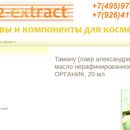
ы, воски
»
Таману (лавр александри
масло нерафинированно
ОРГАНИК, 20 мл
телей