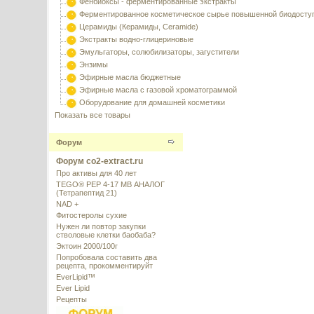
Фенбиоксы - ферментированные экстракты
Ферментированное косметическое сырье повышенной биодосту
Церамиды (Керамиды, Ceramide)
Экстракты водно-глицериновые
Эмульгаторы, солюбилизаторы, загустители
Энзимы
Эфирные масла бюджетные
Эфирные масла с газовой хроматограммой
Оборудование для домашней косметики
Показать все товары
Форум
Форум co2-extract.ru
Про активы для 40 лет
TEGO® PEP 4-17 MB АНАЛОГ
(Тетрапептид 21)
NAD +
Фитостеролы сухие
Нужен ли повтор закупки
стволовые клетки баобаба?
Эктоин 2000/100г
Попробовала составить два
рецепта, прокомментируйт
EverLipid™
Ever Lipid
Рецепты