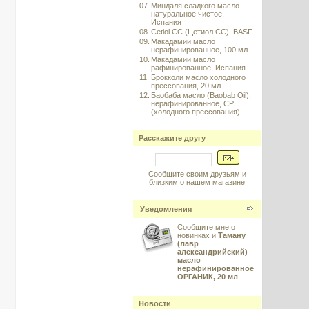
07.
Миндаля сладкого масло
натуральное чистое,
Испания
08.
Cetiol CC (Цетиол СС), BASF
09.
Макадамии масло
нерафинированное, 100 мл
10.
Макадамии масло
рафинированное, Испания
11.
Брокколи масло холодного
прессования, 20 мл
12.
Баобаба масло (Baobab Oil),
нерафинированное, CP
(холодного прессования)
Расскажите другу
Сообщите своим друзьям и
близким о нашем магазине
Уведомления
Сообщите мне о
новинках и
Таману
(лавр
александрийский)
масло
нерафинированное
ОРГАНИК, 20 мл
Новости