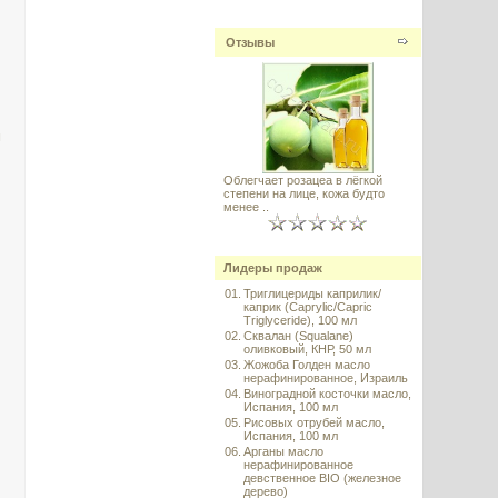
Отзывы
м
Облегчает розацеа в лёгкой
степени на лице, кожа будто
менее ..
Лидеры продаж
01.
Триглицериды каприлик/
каприк (Caprylic/Capric
Triglyceride), 100 мл
02.
Сквалан (Squalane)
оливковый, КНР, 50 мл
03.
Жожоба Голден масло
нерафинированное, Израиль
04.
Виноградной косточки масло,
Испания, 100 мл
05.
Рисовых отрубей масло,
Испания, 100 мл
06.
Арганы масло
нерафинированное
девственное BIO (железное
дерево)