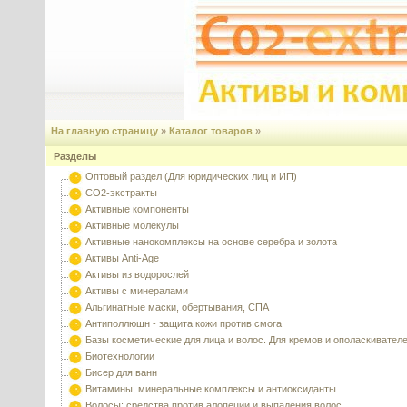
На главную страницу
»
Каталог товаров
»
Разделы
Оптовый раздел (Для юридических лиц и ИП)
CO2-экстракты
Активные компоненты
Активные молекулы
Активные нанокомплексы на основе серебра и золота
Активы Anti-Age
Активы из водорослей
Активы с минералами
Альгинатные маски, обертывания, СПА
Антиполлюшн - защита кожи против смога
Базы косметические для лица и волос. Для кремов и ополаскивател
Биотехнологии
Бисер для ванн
Витамины, минеральные комплексы и антиоксиданты
Волосы: средства против алопеции и выпадения волос