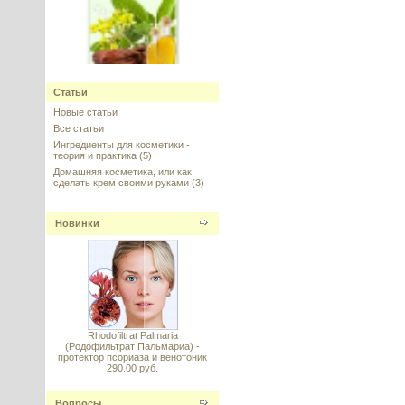
Жожоба Голден масло
нерафинированное, Израиль
Статьи
Новые статьи
---------
Все статьи
Ингредиенты для косметики -
теория и практика
(5)
Домашняя косметика, или как
сделать крем своими руками
(3)
Новинки
Superox-C™ AF (Суперокс С) -
поглотитель свободных
радикалов
---------
Rhodofiltrat Palmaria
(Родофильтрат Пальмариа) -
протектор псориаза и венотоник
290.00 руб.
Гидролизованные протеины
пшеницы (Hydrolyzed Wheat
Protein) 40%, Италия
Вопросы