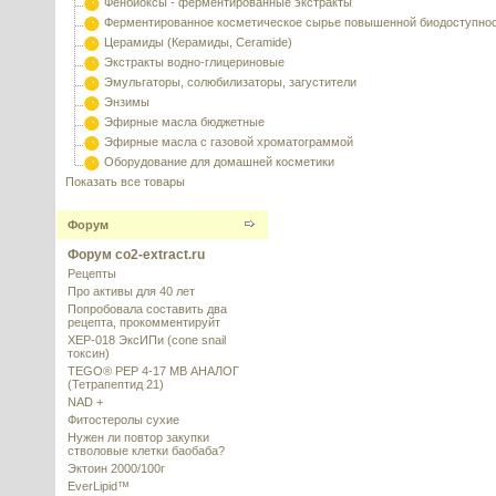
Фенбиоксы - ферментированные экстракты
Ферментированное косметическое сырье повышенной биодоступно
Церамиды (Керамиды, Ceramide)
Экстракты водно-глицериновые
Эмульгаторы, солюбилизаторы, загустители
Энзимы
Эфирные масла бюджетные
Эфирные масла с газовой хроматограммой
Оборудование для домашней косметики
Показать все товары
Форум
Форум co2-extract.ru
Рецепты
Про активы для 40 лет
Попробовала составить два
рецепта, прокомментируйт
XEP-018 ЭксИПи (cone snail
токсин)
TEGO® PEP 4-17 MB АНАЛОГ
(Тетрапептид 21)
NAD +
Фитостеролы сухие
Нужен ли повтор закупки
стволовые клетки баобаба?
Эктоин 2000/100г
EverLipid™