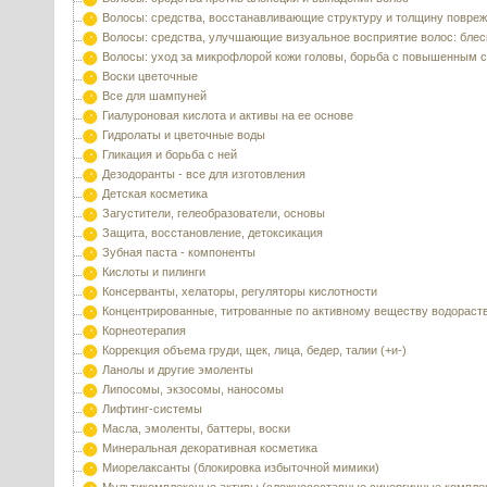
Волосы: средства, восстанавливающие структуру и толщину повре
Волосы: средства, улучшающие визуальное восприятие волос: блес
Волосы: уход за микрофлорой кожи головы, борьба с повышенным 
Воски цветочные
Все для шампуней
Гиалуроновая кислота и активы на ее основе
Гидролаты и цветочные воды
Гликация и борьба с ней
Дезодоранты - все для изготовления
Детская косметика
Загустители, гелеобразователи, основы
Защита, восстановление, детоксикация
Зубная паста - компоненты
Кислоты и пилинги
Консерванты, хелаторы, регуляторы кислотности
Концентрированные, титрованные по активному веществу водораст
Корнеотерапия
Коррекция объема груди, щек, лица, бедер, талии (+и-)
Ланолы и другие эмоленты
Липосомы, экзосомы, наносомы
Лифтинг-системы
Масла, эмоленты, баттеры, воски
Минеральная декоративная косметика
Миорелаксанты (блокировка избыточной мимики)