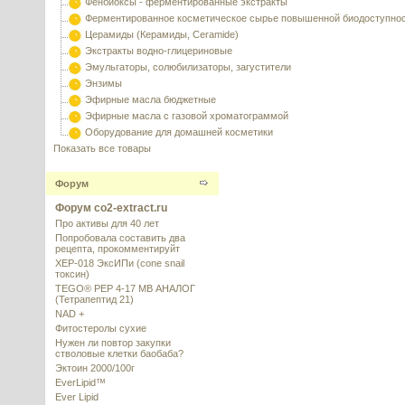
Фенбиоксы - ферментированные экстракты
Ферментированное косметическое сырье повышенной биодоступно
Церамиды (Керамиды, Ceramide)
Экстракты водно-глицериновые
Эмульгаторы, солюбилизаторы, загустители
Энзимы
Эфирные масла бюджетные
Эфирные масла с газовой хроматограммой
Оборудование для домашней косметики
Показать все товары
Форум
Форум co2-extract.ru
Про активы для 40 лет
Попробовала составить два
рецепта, прокомментируйт
XEP-018 ЭксИПи (cone snail
токсин)
TEGO® PEP 4-17 MB АНАЛОГ
(Тетрапептид 21)
NAD +
Фитостеролы сухие
Нужен ли повтор закупки
стволовые клетки баобаба?
Эктоин 2000/100г
EverLipid™
Ever Lipid