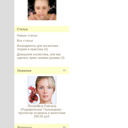
НУФ (Япония) натуральный
Статьи
(Prodew 400)
Новые статьи
Все статьи
---------
Ингредиенты для косметики -
теория и практика
(5)
Домашняя косметика, или как
сделать крем своими руками
(3)
Новинки
Voluform (Вольюформ) -
коррекция полноты зоны
декольте, губ, щек
---------
Rhodofiltrat Palmaria
(Родофильтрат Пальмариа) -
протектор псориаза и венотоник
290.00 руб.
Энзимный фруктовый
концентрат для шампуней
Вопросы