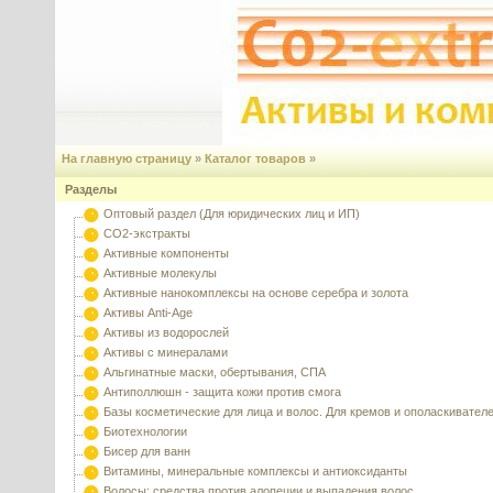
На главную страницу
»
Каталог товаров
»
Разделы
Оптовый раздел (Для юридических лиц и ИП)
CO2-экстракты
Активные компоненты
Активные молекулы
Активные нанокомплексы на основе серебра и золота
Активы Anti-Age
Активы из водорослей
Активы с минералами
Альгинатные маски, обертывания, СПА
Антиполлюшн - защита кожи против смога
Базы косметические для лица и волос. Для кремов и ополаскивател
Биотехнологии
Бисер для ванн
Витамины, минеральные комплексы и антиоксиданты
Волосы: средства против алопеции и выпадения волос