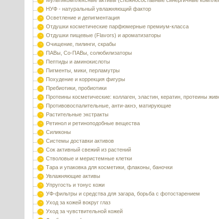
Мультикомплексные активы (сложносоставные синергичные компле
НУФ - натуральный увлажняющий фактор
Осветление и депигментация
Отдушки косметические парфюмерные премиум-класса
Отдушки пищевые (Flavors) и ароматизаторы
Очищение, пилинги, скрабы
ПАВы, Со-ПАВы, солюбилизаторы
Пептиды и аминокислоты
Пигменты, мики, перламутры
Похудение и коррекция фигуры
Пребиотики, пробиотики
Протеины косметические: коллаген, эластин, кератин, протеины жи
Противовоспалительные, анти-акнэ, матирующие
Растительные экстракты
Ретинол и ретиноподобные вещества
Силиконы
Системы доставки активов
Сок активный свежий из растений
Стволовые и меристемные клетки
Тара и упаковка для косметики, флаконы, баночки
Увлажняющие активы
Упругость и тонус кожи
УФ-фильтры и средства для загара, борьба с фотостарением
Уход за кожей вокруг глаз
Уход за чувствительной кожей