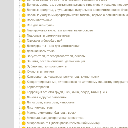
Волосы: средства, восстанавливающие структуру и толщину повре
Волосы: средства, улучшающие визуальное восприятие волос: блес
Волосы: уход за микрофлорой кожи головы, борьба с повышенным 
Воски цветочные
Все для шампуней
Гиалуроновая кислота и активы на ее основе
Гидролаты и цветочные воды
Гликация и борьба с ней
Дезодоранты - все для изготовления
Детская косметика
Загустители, гелеобразователи, основы
Защита, восстановление, детоксикация
Зубная паста - компоненты
Кислоты и пилинги
Консерванты, хелаторы, регуляторы кислотности
Концентрированные, титрованные по активному веществу водораст
Корнеотерапия
Коррекция объема груди, щек, лица, бедер, талии (+и-)
Ланолы и другие эмоленты
Липосомы, экзосомы, наносомы
Лифтинг-системы
Масла, эмоленты, баттеры, воски
Минеральная декоративная косметика
Миорелаксанты (блокировка избыточной мимики)