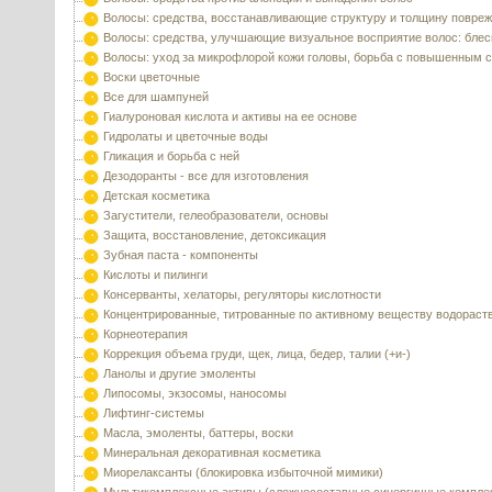
Волосы: средства, восстанавливающие структуру и толщину повре
Волосы: средства, улучшающие визуальное восприятие волос: блес
Волосы: уход за микрофлорой кожи головы, борьба с повышенным 
Воски цветочные
Все для шампуней
Гиалуроновая кислота и активы на ее основе
Гидролаты и цветочные воды
Гликация и борьба с ней
Дезодоранты - все для изготовления
Детская косметика
Загустители, гелеобразователи, основы
Защита, восстановление, детоксикация
Зубная паста - компоненты
Кислоты и пилинги
Консерванты, хелаторы, регуляторы кислотности
Концентрированные, титрованные по активному веществу водораст
Корнеотерапия
Коррекция объема груди, щек, лица, бедер, талии (+и-)
Ланолы и другие эмоленты
Липосомы, экзосомы, наносомы
Лифтинг-системы
Масла, эмоленты, баттеры, воски
Минеральная декоративная косметика
Миорелаксанты (блокировка избыточной мимики)