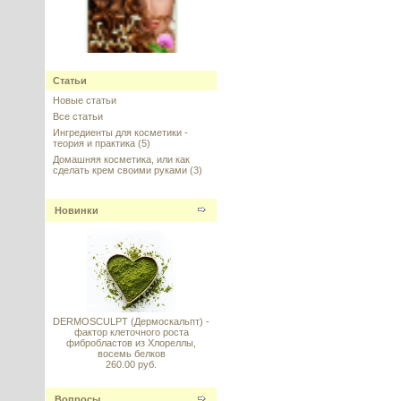
Capixyl™ (Капиксил), Lucas
Meyer Cosmetics
Статьи
Новые статьи
---------
Все статьи
Ингредиенты для косметики -
теория и практика
(5)
Домашняя косметика, или как
сделать крем своими руками
(3)
Vitamin C стабильный (Витамин
Новинки
C) Magnesium Ascorbyl
Phosphate (MAP)
---------
DERMOSCULPT (Дермоскальпт) -
фактор клеточного роста
фибробластов из Хлореллы,
восемь белков
Кокоилглутамат динатрия
260.00 руб.
(Disodium Cocoyl Glutamate),
Италия
Вопросы