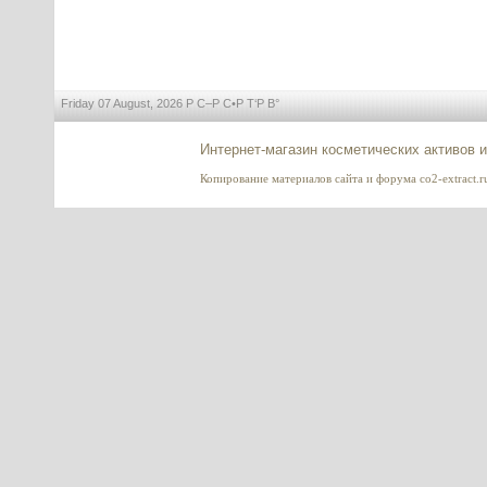
HYDRASALINOL (Гидрасалинол)
- новый эффективный
увлажнитель кожи, 2 мл
---------
Friday 07 August, 2026 Р С–Р С•Р Т‘Р В°
Интернет-магазин косметических активов 
Копирование материалов сайта и форума co2-extract.ru
Dimethyl Isosorbide (DMI),
Диметил изосорбид, Индия
---------
Tightenyl (Тайтенил) - актив для
подтяжки лица
---------