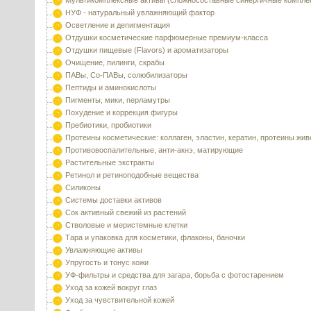
Мультикомплексные активы (сложносоставные синергичные компле
НУФ - натуральный увлажняющий фактор
Осветление и депигментация
Отдушки косметические парфюмерные премиум-класса
Отдушки пищевые (Flavors) и ароматизаторы
Очищение, пилинги, скрабы
ПАВы, Со-ПАВы, солюбилизаторы
Пептиды и аминокислоты
Пигменты, мики, перламутры
Похудение и коррекция фигуры
Пребиотики, пробиотики
Протеины косметические: коллаген, эластин, кератин, протеины жи
Противовоспалительные, анти-акнэ, матирующие
Растительные экстракты
Ретинол и ретиноподобные вещества
Силиконы
Системы доставки активов
Сок активный свежий из растений
Стволовые и меристемные клетки
Тара и упаковка для косметики, флаконы, баночки
Увлажняющие активы
Упругость и тонус кожи
УФ-фильтры и средства для загара, борьба с фотостарением
Уход за кожей вокруг глаз
Уход за чувствительной кожей