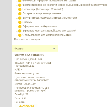
Фенбиоксы - ферментированные экстракты
Ферментированное косметическое сырье повышенной биодоступно
Церамиды (Керамиды, Ceramide)
Экстракты водно-глицериновые
Эмульгаторы, солюбилизаторы, загустители
Энзимы
Эфирные масла бюджетные
Эфирные масла с газовой хроматограммой
Оборудование для домашней косметики
Показать все товары
Форум
Форум co2-extract.ru
Про активы для 40 лет
TEGO® PEP 4-17 MB АНАЛОГ
(Тетрапептид 21)
NAD +
Фитостеролы сухие
Нужен ли повтор закупки
стволовые клетки баобаба?
Эктоин 2000/100г
Попробовала составить два
рецепта, прокомментируйт
EverLipid™
Ever Lipid
Рецепты