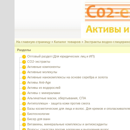
На главную страницу
»
Каталог товаров
»
Экстракты водно-глицерин
Разделы
Оптовый раздел (Для юридических лиц и ИП)
CO2-экстракты
Активные компоненты
Активные молекулы
Активные нанокомплексы на основе серебра и золота
Активы Anti-Age
Активы из водорослей
Активы с минералами
Альгинатные маски, обертывания, СПА
Антиполлюшн - защита кожи против смога
Базы косметические для лица и волос. Для кремов и ополаскивател
Биотехнологии
Бисер для ванн
Витамины, минеральные комплексы и антиоксиданты
Волосы: средства против алопеции и выпадения волос