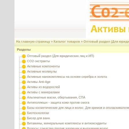
На главную страницу
»
Каталог товаров
»
Оптовый раздел (Для юриди
Разделы
Оптовый раздел (Для юридических лиц и ИП)
CO2-экстракты
Активные компоненты
Активные молекулы
Активные нанокомплексы на основе серебра и золота
Активы Anti-Age
Активы из водорослей
Активы с минералами
Альгинатные маски, обертывания, СПА
Антиполлюшн - защита кожи против смога
Базы косметические для лица и волос. Для кремов и ополаскивател
Биотехнологии
Бисер для ванн
Витамины, минеральные комплексы и антиоксиданты
Волосы: средства против алопеции и выпадения волос