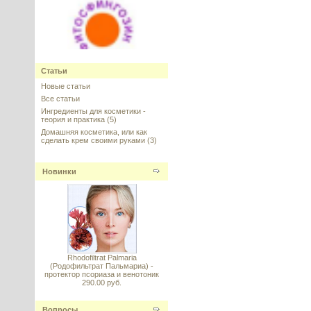
Фитосфингозин
(Phytosphingosine), Германия,
Статьи
Evonik
Новые статьи
Все статьи
---------
Ингредиенты для косметики -
теория и практика
(5)
Домашняя косметика, или как
сделать крем своими руками
(3)
Новинки
СОД (Супероксиддисмутаза
стабилизированная), Италия
---------
Многопрофильный агент для
создания мицеллярной воды
(PEG-6 caprylic/capric glycerides)
Rhodofiltrat Palmaria
---------
(Родофильтрат Пальмариа) -
протектор псориаза и венотоник
290.00 руб.
Вопросы