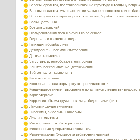
Волосы: средства, восстанавливающие структуру и толщину повре
Волосы: средства, улучшающие визуальное восприятие волос: блес
Волосы: уход за микрофлорой кожи головы, борьба с повышенным 
Воски цветочные
Все для шампуней
Гиалуроновая кислота и активы на ее основе
Гидролаты и цветочные воды
Гликация и борьба с ней
Дезодоранты - все для изготовления
Детская косметика
Загустители, гелеобразователи, основы
Защита, восстановление, детоксикация
Зубная паста - компоненты
Кислоты и пилинги
Консерванты, хелаторы, регуляторы кислотности
Концентрированные, титрованные по активному веществу водораст
Корнеотерапия
Коррекция объема груди, щек, лица, бедер, талии (+и-)
Ланолы и другие эмоленты
Липосомы, экзосомы, наносомы
Лифтинг-системы
Масла, эмоленты, баттеры, воски
Минеральная декоративная косметика
Миорелаксанты (блокировка избыточной мимики)