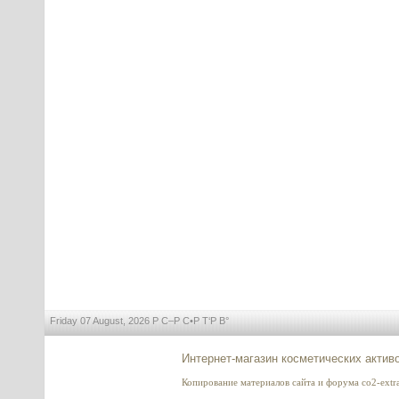
---------
Redensyl® (Реденсил)
---------
Matrixyl 3000 (Матриксил 3000)
Sederma, Франция
---------
Friday 07 August, 2026 Р С–Р С•Р Т‘Р В°
Интернет-магазин косметических актив
Гидролизованные протеины
Копирование материалов сайта и форума co2-extrac
пшеницы (Hydrolyzed Wheat