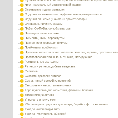
Мультикомплексные активы (сложносоставные синергичные компле
НУФ - натуральный увлажняющий фактор
Осветление и депигментация
Отдушки косметические парфюмерные премиум-класса
Отдушки пищевые (Flavors) и ароматизаторы
Очищение, пилинги, скрабы
ПАВы, Со-ПАВы, солюбилизаторы
Пептиды и аминокислоты
Пигменты, мики, перламутры
Похудение и коррекция фигуры
Пребиотики, пробиотики
Протеины косметические: коллаген, эластин, кератин, протеины жи
Противовоспалительные, анти-акнэ, матирующие
Растительные экстракты
Ретинол и ретиноподобные вещества
Силиконы
Системы доставки активов
Сок активный свежий из растений
Стволовые и меристемные клетки
Тара и упаковка для косметики, флаконы, баночки
Увлажняющие активы
Упругость и тонус кожи
УФ-фильтры и средства для загара, борьба с фотостарением
Уход за кожей вокруг глаз
Уход за чувствительной кожей