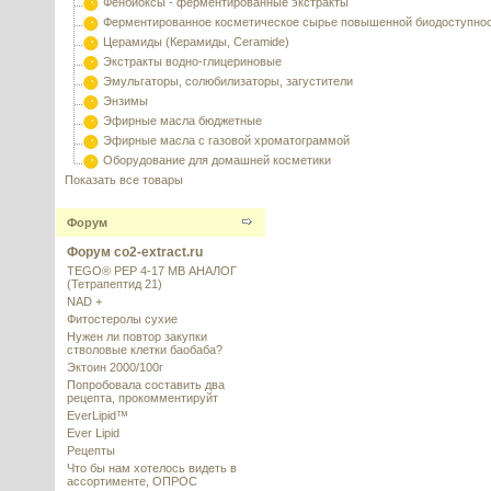
Фенбиоксы - ферментированные экстракты
Ферментированное косметическое сырье повышенной биодоступно
Церамиды (Керамиды, Ceramide)
Экстракты водно-глицериновые
Эмульгаторы, солюбилизаторы, загустители
Энзимы
Эфирные масла бюджетные
Эфирные масла с газовой хроматограммой
Оборудование для домашней косметики
Показать все товары
Форум
Форум co2-extract.ru
TEGO® PEP 4-17 MB АНАЛОГ
(Тетрапептид 21)
NAD +
Фитостеролы сухие
Нужен ли повтор закупки
стволовые клетки баобаба?
Эктоин 2000/100г
Попробовала составить два
рецепта, прокомментируйт
EverLipid™
Ever Lipid
Рецепты
Что бы нам хотелось видеть в
ассортименте, ОПРОС