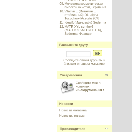
09.
Мочевина косметическая
высокой очистки, Германия
10.
Vitamin E (Витамин E
стабильный) DL–alpha
Tocopheryl Acetate 98%
11.
Idealift (Идеалифт) Sederma
12.
MATRIXYL synthe'6
(МАТРИКСИЛ СИНТЕ 6),
Sederma, Франция
Расскажите другу
Сообщите своим друзьям и
близким о нашем магазине
Уведомления
Сообщите мне о
новинках
и
Спирулина, 50 г
Новости
Новости магазина
Новости: товары
Производители