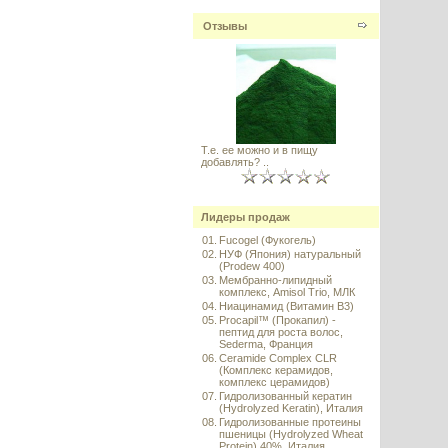
Отзывы
Т.е. ее можно и в пищу
добавлять? ..
Лидеры продаж
01.
Fucogel (Фукогель)
02.
НУФ (Япония) натуральный
(Prodew 400)
03.
Мембранно-липидный
комплекс, Amisol Trio, МЛК
04.
Ниацинамид (Витамин B3)
05.
Procapil™ (Прокапил) -
пептид для роста волос,
Sederma, Франция
06.
Ceramide Complex CLR
(Комплекс керамидов,
комплекс церамидов)
07.
Гидролизованный кератин
(Hydrolyzed Keratin), Италия
08.
Гидролизованные протеины
пшеницы (Hydrolyzed Wheat
Protein) 40%, Италия