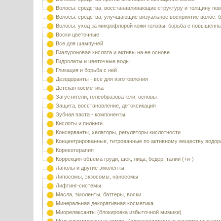
Волосы: средства, восстанавливающие структуру и толщину по
Волосы: средства, улучшающие визуальное восприятие волос: б
Волосы: уход за микрофлорой кожи головы, борьба с повышенн
Воски цветочные
Все для шампуней
Гиалуроновая кислота и активы на ее основе
Гидролаты и цветочные воды
Гликация и борьба с ней
Дезодоранты - все для изготовления
Детская косметика
Загустители, гелеобразователи, основы
Защита, восстановление, детоксикация
Зубная паста - компоненты
Кислоты и пилинги
Консерванты, хелаторы, регуляторы кислотности
Концентрированные, титрованные по активному веществу водор
Корнеотерапия
Коррекция объема груди, щек, лица, бедер, талии (+и-)
Ланолы и другие эмоленты
Липосомы, экзосомы, наносомы
Лифтинг-системы
Масла, эмоленты, баттеры, воски
Минеральная декоративная косметика
Миорелаксанты (блокировка избыточной мимики)