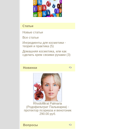
Комплекс витаминов B5, С (в
виде MAP) и гиалуроновой
Статьи
кислоты
Новые статьи
---------
Все статьи
Ингредиенты для косметики -
теория и практика
(5)
Домашняя косметика, или как
сделать крем своими руками
(3)
Новинки
EmulSilk (Prolipid 161,
Эмульсилк) - эмульгатор-
кондиционер для волос
---------
Rhodofiltrat Palmaria
(Родофильтрат Пальмариа) -
протектор псориаза и венотоник
290.00 руб.
Коэнзим Q10 (убихинон) в
нанолипосомах, NS nCoQ10
Вопросы
NanoScoping