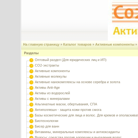
На главную страницу
»
Каталог товаров
»
Активные компоненты
»
Разделы
Оптовый раздел (Для юридических лиц и ИП)
CO2-экстракты
Активные компоненты
Активные молекулы
Активные нанокомплексы на основе серебра и золота
Активы Anti-Age
Активы из водорослей
Активы с минералами
Альгинатные маски, обертывания, СПА
Антиполлюшн - защита кожи против смога
Базы косметические для лица и волос. Для кремов и ополаскива
Биотехнологии
Бисер для ванн
Витамины, минеральные комплексы и антиоксиданты
Волосы: средства против алопеции и выпадения волос