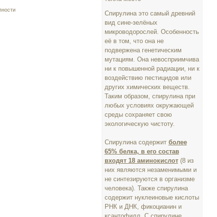
пности
Спирулина это самый древний
вид сине-зелёных
микроводорослей. Особенность
её в том, что она не
подвержена генетическим
мутациям. Она невосприимчива
ни к повышенной радиации, ни к
воздействию пестицидов или
других химических веществ.
Таким образом, спирулина при
любых условиях окружающей
среды сохраняет свою
экологическую чистоту.
Спирулина содержит
более
65% белка, в его состав
входят 18 аминокислот
(8 из
них являются незаменимыми и
не синтезируются в организме
человека). Также спирулина
содержит нуклеиновые кислоты
РНК и ДНК, фикоцианин и
ксантофилл. С спирулине