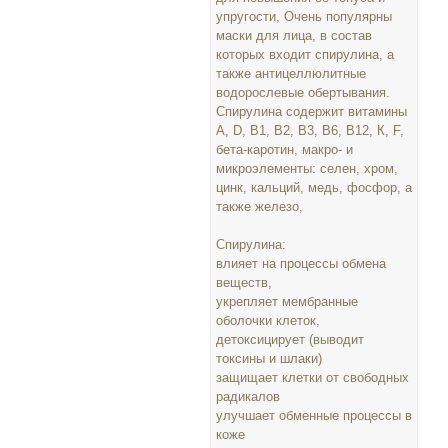
упругости, Очень популярны
маски для лица, в состав
которых входит спирулина, а
также антицеллюлитные
водорослевые обертывания.
Спирулина содержит витамины
А, D, B1, B2, В3, В6, В12, К, F,
бета-каротин, макро- и
микроэлементы: селен, хром,
цинк, кальций, медь, фосфор, а
также железо,
Спирулина:
влияет на процессы обмена
веществ,
укрепляет мембранные
оболочки клеток,
детоксицирует (выводит
токсины и шлаки)
защищает клетки от свободных
радикалов
улучшает обменные процессы в
коже