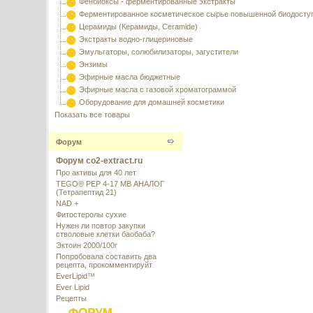
Фенбиоксы - ферментированные экстракты
Ферментированное косметическое сырье повышенной биодосту
Церамиды (Керамиды, Ceramide)
Экстракты водно-глицериновые
Эмульгаторы, солюбилизаторы, загустители
Энзимы
Эфирные масла бюджетные
Эфирные масла с газовой хроматограммой
Оборудование для домашней косметики
Показать все товары
Форум
Форум co2-extract.ru
Про активы для 40 лет
TEGO® PEP 4-17 MB АНАЛОГ
(Тетрапептид 21)
NAD +
Фитостеролы сухие
Нужен ли повтор закупки
стволовые клетки баобаба?
Эктоин 2000/100г
Попробовала составить два
рецепта, прокомментируйт
EverLipid™
Ever Lipid
Рецепты