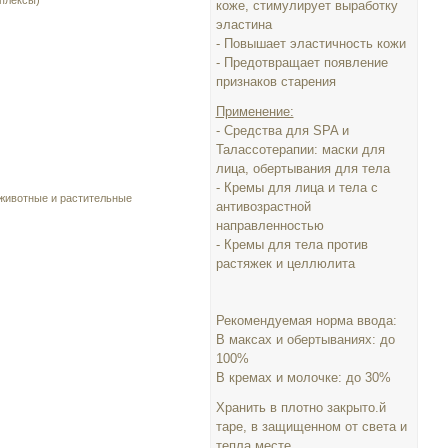
плексы)
коже, стимулирует выработку
эластина
- Повышает эластичность кожи
- Предотвращает появление
признаков старения
Применение:
- Средства для SPA и
Талассотерапии: маски для
лица, обертывания для тела
- Кремы для лица и тела с
 животные и растительные
антивозрастной
направленностью
- Кремы для тела против
растяжек и целлюлита
Рекомендуемая норма ввода:
В максах и обертываниях: до
100%
В кремах и молочке: до 30%
Хранить в плотно закрыто.й
таре, в защищенном от света и
тепла месте