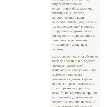
содержатся высокие
концентрации бета-каротина,
витамина В12, железа,
кальция, магния, калия,
микроэлементов (цинк, селен) и
гамма линоленовой кислоты.
Спирулина содержит также
фикоцианин, полисахариды и
сульфолипиды, которые
стимулируют иммунную
систему.
Белки спирулины способствуют
синтезу эластина и обладают
противоспалительной
активностью. Спирулина – это
огромное количество
полиненасыщенных жирных
кислот, которые незаменимы
для сохранения упругости
кожи. По всему миру спирулина
используется для коррекции
возрастных изменений кожи и
для повышения её тонуса и