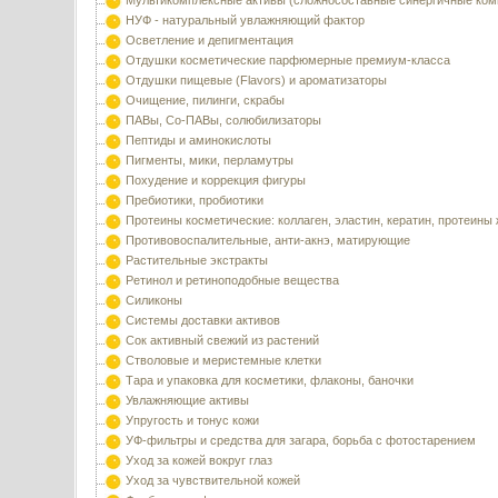
Мультикомплексные активы (сложносоставные синергичные ком
НУФ - натуральный увлажняющий фактор
Осветление и депигментация
Отдушки косметические парфюмерные премиум-класса
Отдушки пищевые (Flavors) и ароматизаторы
Очищение, пилинги, скрабы
ПАВы, Со-ПАВы, солюбилизаторы
Пептиды и аминокислоты
Пигменты, мики, перламутры
Похудение и коррекция фигуры
Пребиотики, пробиотики
Протеины косметические: коллаген, эластин, кератин, протеины
Противовоспалительные, анти-акнэ, матирующие
Растительные экстракты
Ретинол и ретиноподобные вещества
Силиконы
Системы доставки активов
Сок активный свежий из растений
Стволовые и меристемные клетки
Тара и упаковка для косметики, флаконы, баночки
Увлажняющие активы
Упругость и тонус кожи
УФ-фильтры и средства для загара, борьба с фотостарением
Уход за кожей вокруг глаз
Уход за чувствительной кожей