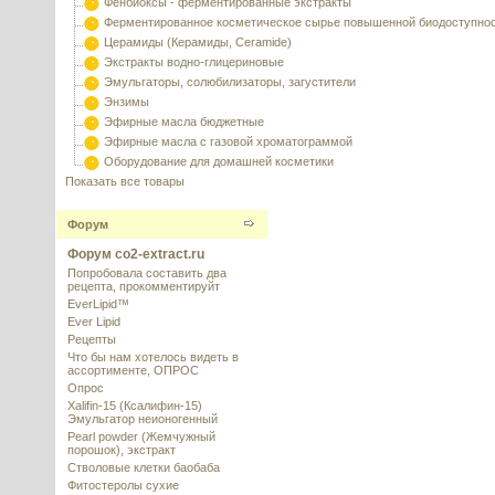
Фенбиоксы - ферментированные экстракты
Ферментированное косметическое сырье повышенной биодоступно
Церамиды (Керамиды, Ceramide)
Экстракты водно-глицериновые
Эмульгаторы, солюбилизаторы, загустители
Энзимы
Эфирные масла бюджетные
Эфирные масла с газовой хроматограммой
Оборудование для домашней косметики
Показать все товары
Форум
Форум co2-extract.ru
Попробовала составить два
рецепта, прокомментируйт
EverLipid™
Ever Lipid
Рецепты
Что бы нам хотелось видеть в
ассортименте, ОПРОС
Опрос
Xalifin-15 (Ксалифин-15)
Эмульгатор неионогенный
Pearl powder (Жемчужный
порошок), экстракт
Стволовые клетки баобаба
Фитостеролы сухие