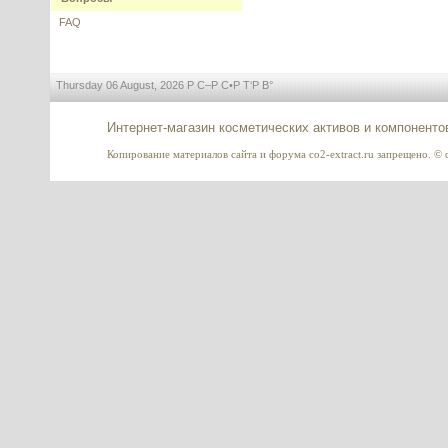
---------
FAQ
Thursday 06 August, 2026 Р С–Р С•Р Т‘Р В°
Интернет-магазин косметических активов и компоненто
Спикула белая 99%, Sponge
Spicule (Hydrolyzed Sponge),
Копирование материалов сайта и форума co2-extract.ru запрещено. © c
Индия
---------
Коэнзим Q10 (убихинон) в
нанолипосомах, NS nCoQ10
NanoScoping
---------