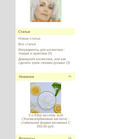
Greyverse - пептид против
седины АНАЛОГ (Грейверс)
Статьи
Новые статьи
---------
Все статьи
Ингредиенты для косметики -
теория и практика
(5)
Домашняя косметика, или как
сделать крем своими руками
(3)
Новинки
Argireline Amplified peptide
(Аргирелин амплифайд), Lipotec,
Испания
---------
3-o-Ethyl ascorbic acid
(Этиласкорбиновая кислота) -
стабильная форма витамина С
260.00 руб.
Гидролизированные
гликозаминогликаны, 5 г
Вопросы