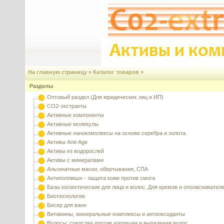
На главную страницу
»
Каталог товаров
»
Разделы
Оптовый раздел (Для юридических лиц и ИП)
CO2-экстракты
Активные компоненты
Активные молекулы
Активные нанокомплексы на основе серебра и золота
Активы Anti-Age
Активы из водорослей
Активы с минералами
Альгинатные маски, обертывания, СПА
Антиполлюшн - защита кожи против смога
Базы косметические для лица и волос. Для кремов и ополаскивател
Биотехнологии
Бисер для ванн
Витамины, минеральные комплексы и антиоксиданты
Волосы: средства против алопеции и выпадения волос