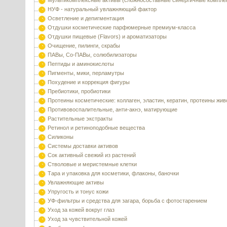
Мультикомплексные активы (сложносоставные синергичные компле
НУФ - натуральный увлажняющий фактор
Осветление и депигментация
Отдушки косметические парфюмерные премиум-класса
Отдушки пищевые (Flavors) и ароматизаторы
Очищение, пилинги, скрабы
ПАВы, Со-ПАВы, солюбилизаторы
Пептиды и аминокислоты
Пигменты, мики, перламутры
Похудение и коррекция фигуры
Пребиотики, пробиотики
Протеины косметические: коллаген, эластин, кератин, протеины жи
Противовоспалительные, анти-акнэ, матирующие
Растительные экстракты
Ретинол и ретиноподобные вещества
Силиконы
Системы доставки активов
Сок активный свежий из растений
Стволовые и меристемные клетки
Тара и упаковка для косметики, флаконы, баночки
Увлажняющие активы
Упругость и тонус кожи
УФ-фильтры и средства для загара, борьба с фотостарением
Уход за кожей вокруг глаз
Уход за чувствительной кожей