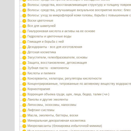
Волосы: средства, восстанавливающие структуру и толщину повре
Волосы: средства, улучшающие визуальное восприятие волос: блес
Волосы: уход за микрофлорой кожи головы, борьба с повышенным 
Воски цветочные
Все для шампуней
Гиалуроновая кислота и активы на ее основе
Гидролаты и цветочные воды
Гликация и борьба с ней
Дезодоранты - все для изготовления
Детская косметика
Загустители, гелеобразователи, основы
Защита, восстановление, детоксикация
Зубная паста - компоненты
Кислоты и пилинги
Консерванты, хелаторы, регуляторы кислотности
Концентрированные, титрованные по активному веществу водораст
Корнеотерапия
Коррекция объема груди, щек, лица, бедер, талии (+и-)
Ланолы и другие эмоленты
Липосомы, экзосомы, наносомы
Лифтинг-системы
Масла, эмоленты, баттеры, воски
Минеральная декоративная косметика
Миорелаксанты (блокировка избыточной мимики)