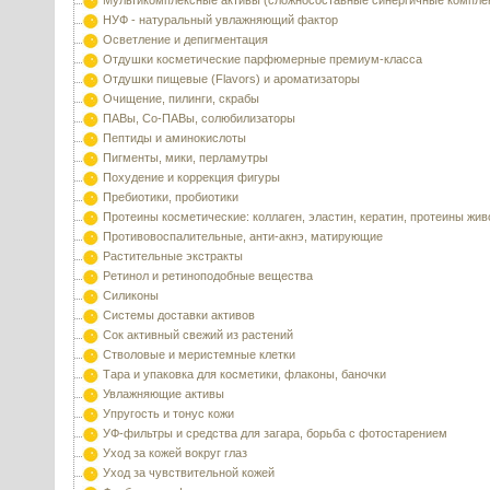
Мультикомплексные активы (сложносоставные синергичные компле
НУФ - натуральный увлажняющий фактор
Осветление и депигментация
Отдушки косметические парфюмерные премиум-класса
Отдушки пищевые (Flavors) и ароматизаторы
Очищение, пилинги, скрабы
ПАВы, Со-ПАВы, солюбилизаторы
Пептиды и аминокислоты
Пигменты, мики, перламутры
Похудение и коррекция фигуры
Пребиотики, пробиотики
Протеины косметические: коллаген, эластин, кератин, протеины жи
Противовоспалительные, анти-акнэ, матирующие
Растительные экстракты
Ретинол и ретиноподобные вещества
Силиконы
Системы доставки активов
Сок активный свежий из растений
Стволовые и меристемные клетки
Тара и упаковка для косметики, флаконы, баночки
Увлажняющие активы
Упругость и тонус кожи
УФ-фильтры и средства для загара, борьба с фотостарением
Уход за кожей вокруг глаз
Уход за чувствительной кожей