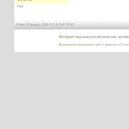
---------
FAQ
Friday 07 August, 2026 Р С–Р С•Р Т‘Р В°
Азелаиновая кислота (Azelaic
Интернет-магазин косметических актив
acid), 10 г
Копирование материалов сайта и форума co2-extrac
---------
Ferulic acid (Феруловая кислота),
Испания
---------
BADD (bis-aminopropyl diglycol