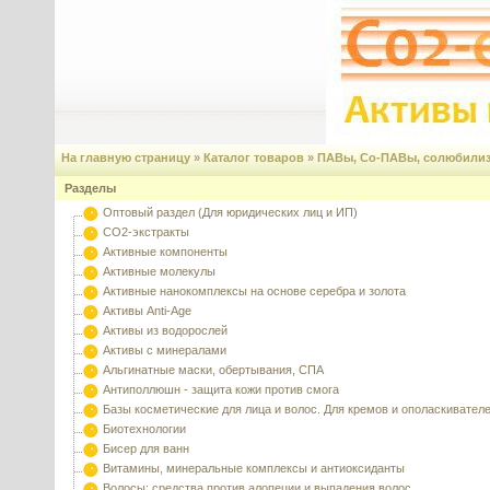
На главную страницу
»
Каталог товаров
»
ПАВы, Со-ПАВы, солюбили
Разделы
Оптовый раздел (Для юридических лиц и ИП)
CO2-экстракты
Активные компоненты
Активные молекулы
Активные нанокомплексы на основе серебра и золота
Активы Anti-Age
Активы из водорослей
Активы с минералами
Альгинатные маски, обертывания, СПА
Антиполлюшн - защита кожи против смога
Базы косметические для лица и волос. Для кремов и ополаскивател
Биотехнологии
Бисер для ванн
Витамины, минеральные комплексы и антиоксиданты
Волосы: средства против алопеции и выпадения волос