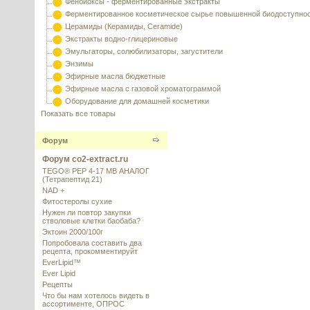
Фенбиоксы - ферментированные экстракты
Ферментированное косметическое сырье повышенной биодоступно
Церамиды (Керамиды, Ceramide)
Экстракты водно-глицериновые
Эмульгаторы, солюбилизаторы, загустители
Энзимы
Эфирные масла бюджетные
Эфирные масла с газовой хроматограммой
Оборудование для домашней косметики
Показать все товары
Форум
Форум co2-extract.ru
TEGO® PEP 4-17 MB АНАЛОГ
(Тетрапептид 21)
NAD +
Фитостеролы сухие
Нужен ли повтор закупки
стволовые клетки баобаба?
Эктоин 2000/100г
Попробовала составить два
рецепта, прокомментируйт
EverLipid™
Ever Lipid
Рецепты
Что бы нам хотелось видеть в
ассортименте, ОПРОС