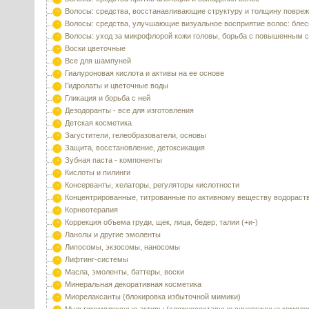
Волосы: средства, восстанавливающие структуру и толщину повре
Волосы: средства, улучшающие визуальное восприятие волос: блес
Волосы: уход за микрофлорой кожи головы, борьба с повышенным 
Воски цветочные
Все для шампуней
Гиалуроновая кислота и активы на ее основе
Гидролаты и цветочные воды
Гликация и борьба с ней
Дезодоранты - все для изготовления
Детская косметика
Загустители, гелеобразователи, основы
Защита, восстановление, детоксикация
Зубная паста - компоненты
Кислоты и пилинги
Консерванты, хелаторы, регуляторы кислотности
Концентрированные, титрованные по активному веществу водораст
Корнеотерапия
Коррекция объема груди, щек, лица, бедер, талии (+и-)
Ланолы и другие эмоленты
Липосомы, экзосомы, наносомы
Лифтинг-системы
Масла, эмоленты, баттеры, воски
Минеральная декоративная косметика
Миорелаксанты (блокировка избыточной мимики)