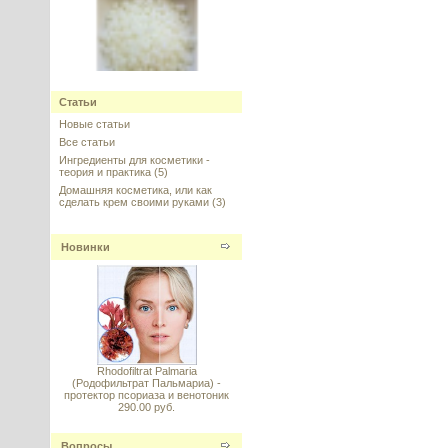
Planta M (Планта М, TEGO Care
Статьи
450), Германия
Новые статьи
---------
Все статьи
Ингредиенты для косметики -
теория и практика
(5)
Домашняя косметика, или как
сделать крем своими руками
(3)
Новинки
Коллаген гидролизованный
(Hydrolyzed Collagen) 20%,
Италия
---------
Rhodofiltrat Palmaria
(Родофильтрат Пальмариа) -
протектор псориаза и венотоник
290.00 руб.
Д-пантенол 75w (Panthenol 75w)
Вопросы