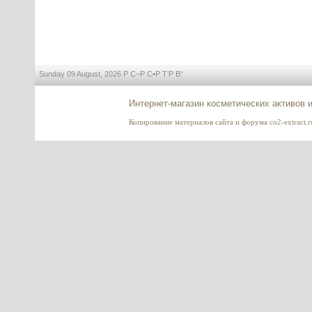
церамидов) ОПТ
---------
Sunday 09 August, 2026 Р С–Р С•Р Т‘Р В°
Интернет-магазин косметических активов 
Папаин (Papain)
Копирование материалов сайта и форума co2-extract.ru
---------
Vitamin C стабильный (Витамин
C) Magnesium Ascorbyl
Phosphate (MAP)
---------