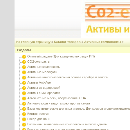
На главную страницу
»
Каталог товаров
»
Активные компоненты
»
Разделы
Оптовый раздел (Для юридических лиц и ИП)
CO2-экстракты
Активные компоненты
Активные молекулы
Активные нанокомплексы на основе серебра и золота
Активы Anti-Age
Активы из водорослей
Активы с минералами
Альгинатные маски, обертывания, СПА
Антиполлюшн - защита кожи против смога
Базы косметические для лица и волос. Для кремов и ополаскивател
Биотехнологии
Бисер для ванн
Витамины, минеральные комплексы и антиоксиданты
Волосы: средства против алопеции и выпадения волос