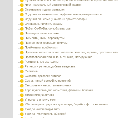
Мультикомплексные активы (сложносоставные синергичные компле
НУФ - натуральный увлажняющий фактор
Осветление и депигментация
Отдушки косметические парфюмерные премиум-класса
Отдушки пищевые (Flavors) и ароматизаторы
Очищение, пилинги, скрабы
ПАВы, Со-ПАВы, солюбилизаторы
Пептиды и аминокислоты
Пигменты, мики, перламутры
Похудение и коррекция фигуры
Пребиотики, пробиотики
Протеины косметические: коллаген, эластин, кератин, протеины жи
Противовоспалительные, анти-акнэ, матирующие
Растительные экстракты
Ретинол и ретиноподобные вещества
Силиконы
Системы доставки активов
Сок активный свежий из растений
Стволовые и меристемные клетки
Тара и упаковка для косметики, флаконы, баночки
Увлажняющие активы
Упругость и тонус кожи
УФ-фильтры и средства для загара, борьба с фотостарением
Уход за кожей вокруг глаз
Уход за чувствительной кожей