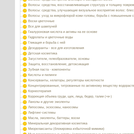
Волосы: средства, восстанавливающие структуру и толщину повре
Волосы: средства, улучшающие визуальное восприятие волос: блес
Волосы: уход за микрофлорой кожи головы, борьба с повышенным 
Воски цветочные
Все для шампуней
Гиалуроновая кислота и активы на ее основе
Гидролаты и цветочные воды
Гликация и борьба с ней
Дезодоранты - все для изготовления
Детская косметика
Загустители, гелеобразователи, основы
Защита, восстановление, детоксикация
Зубная паста - компоненты
Кислоты и пилинги
Консерванты, хелаторы, регуляторы кислотности
Концентрированные, титрованные по активному веществу водораст
Корнеотерапия
Коррекция объема груди, щек, лица, бедер, талии (+и-)
Ланолы и другие эмоленты
Липосомы, экзосомы, наносомы
Лифтинг-системы
Масла, эмоленты, баттеры, воски
Минеральная декоративная косметика
Миорелаксанты (блокировка избыточной мимики)