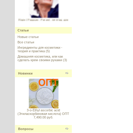
Rigin (Риджин, Ригин), пептид для
упругости и эластичности кожи,
Sederma, 5 г
Статьи
---------
Новые статьи
Все статьи
Ингредиенты для косметики -
теория и практика
(5)
Домашняя косметика, или как
сделать крем своими руками
(3)
HPR - Гидроксипинаколона
Ретиноат (Hydroxypinacolone
Новинки
Retinoate)
---------
3-o-Ethyl ascorbic acid
(Этиласкорбиновая кислота) ОПТ
7,490.00 руб.
Иллипа (Illipe) масло (баттер)
Вопросы
---------