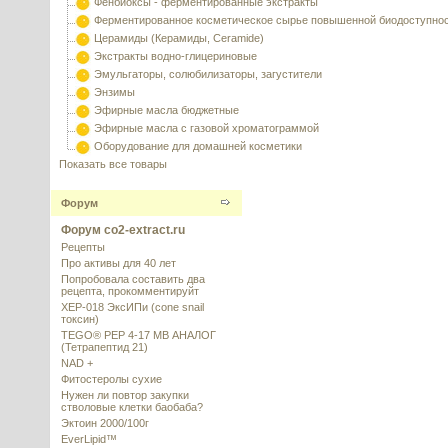
Фенбиоксы - ферментированные экстракты
Ферментированное косметическое сырье повышенной биодоступно
Церамиды (Керамиды, Ceramide)
Экстракты водно-глицериновые
Эмульгаторы, солюбилизаторы, загустители
Энзимы
Эфирные масла бюджетные
Эфирные масла с газовой хроматограммой
Оборудование для домашней косметики
Показать все товары
Форум
Форум co2-extract.ru
Рецепты
Про активы для 40 лет
Попробовала составить два
рецепта, прокомментируйт
XEP-018 ЭксИПи (cone snail
токсин)
TEGO® PEP 4-17 MB АНАЛОГ
(Тетрапептид 21)
NAD +
Фитостеролы сухие
Нужен ли повтор закупки
стволовые клетки баобаба?
Эктоин 2000/100г
EverLipid™