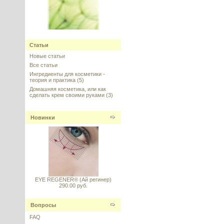
Sharomix 708 (Шаромикс 708) -
Статьи
"Зеленый" консервант
Новые статьи
Все статьи
---------
Ингредиенты для косметики -
теория и практика
(5)
Домашняя косметика, или как
сделать крем своими руками
(3)
Новинки
Трипептид меди GHK-Cu
водорастворимый высокой
концентрации 10.000 ppm
---------
EYE REGENER® (Ай регинер)
290.00 руб.
Вопросы
Redensyl® (Реденсил)
FAQ