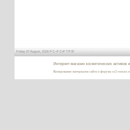
Баночка для крема вакуумная
30/50 мл
---------
Friday 07 August, 2026 Р С–Р С•Р Т‘Р В°
Интернет-магазин косметических активов 
Спикула белая 99%, Sponge
Копирование материалов сайта и форума co2-extract.ru
Spicule (Hydrolyzed Sponge),
Индия
---------
Азелаиновая кислота (Azelaic
acid), 10 г