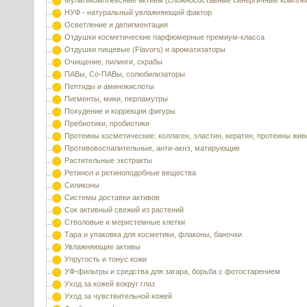
Мультикомплексные активы (сложносоставные синергичные компле
НУФ - натуральный увлажняющий фактор
Осветление и депигментация
Отдушки косметические парфюмерные премиум-класса
Отдушки пищевые (Flavors) и ароматизаторы
Очищение, пилинги, скрабы
ПАВы, Со-ПАВы, солюбилизаторы
Пептиды и аминокислоты
Пигменты, мики, перламутры
Похудение и коррекция фигуры
Пребиотики, пробиотики
Протеины косметические: коллаген, эластин, кератин, протеины жи
Противовоспалительные, анти-акнэ, матирующие
Растительные экстракты
Ретинол и ретиноподобные вещества
Силиконы
Системы доставки активов
Сок активный свежий из растений
Стволовые и меристемные клетки
Тара и упаковка для косметики, флаконы, баночки
Увлажняющие активы
Упругость и тонус кожи
УФ-фильтры и средства для загара, борьба с фотостарением
Уход за кожей вокруг глаз
Уход за чувствительной кожей