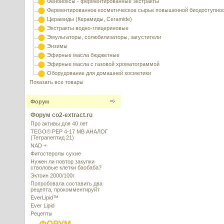
Фенбиоксы - ферментированные экстракты
Ферментированное косметическое сырье повышенной биодоступно
Церамиды (Керамиды, Ceramide)
Экстракты водно-глицериновые
Эмульгаторы, солюбилизаторы, загустители
Энзимы
Эфирные масла бюджетные
Эфирные масла с газовой хроматограммой
Оборудование для домашней косметики
Показать все товары
Форум
Форум co2-extract.ru
Про активы для 40 лет
TEGO® PEP 4-17 MB АНАЛОГ
(Тетрапептид 21)
NAD +
Фитостеролы сухие
Нужен ли повтор закупки
стволовые клетки баобаба?
Эктоин 2000/100г
Попробовала составить два
рецепта, прокомментируйт
EverLipid™
Ever Lipid
Рецепты