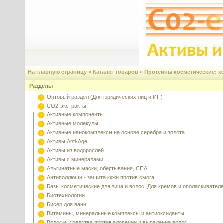
На главную страницу
»
Каталог товаров
»
Протеины косметические: ко
Разделы
Оптовый раздел (Для юридических лиц и ИП)
CO2-экстракты
Активные компоненты
Активные молекулы
Активные нанокомплексы на основе серебра и золота
Активы Anti-Age
Активы из водорослей
Активы с минералами
Альгинатные маски, обертывания, СПА
Антиполлюшн - защита кожи против смога
Базы косметические для лица и волос. Для кремов и ополаскивател
Биотехнологии
Бисер для ванн
Витамины, минеральные комплексы и антиоксиданты
Волосы: средства против алопеции и выпадения волос