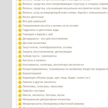
Волосы: средства, восстанавливающие структуру и толщину повре
Волосы: средства, улучшающие визуальное восприятие волос: блес
Волосы: уход за микрофлорой кожи головы, борьба с повышенным 
Воски цветочные
Все для шампуней
Гиалуроновая кислота и активы на ее основе
Гидролаты и цветочные воды
Гликация и борьба с ней
Дезодоранты - все для изготовления
Детская косметика
Загустители, гелеобразователи, основы
Защита, восстановление, детоксикация
Зубная паста - компоненты
Кислоты и пилинги
Консерванты, хелаторы, регуляторы кислотности
Концентрированные, титрованные по активному веществу водораст
Корнеотерапия
Коррекция объема груди, щек, лица, бедер, талии (+и-)
Ланолы и другие эмоленты
Липосомы, экзосомы, наносомы
Лифтинг-системы
Масла, эмоленты, баттеры, воски
Минеральная декоративная косметика
Миорелаксанты (блокировка избыточной мимики)