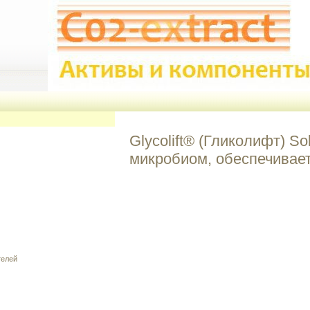
Glycolift® (Гликолифт) S
микробиом, обеспечивает 
телей