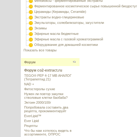
Фенбиоксы - ферментированные экстракты
Ферментированное косметическое сырье повышенной биодосту
Церамиды (Керамиды, Ceramide)
Экстракты водно-глицериновые
Эмульгаторы, солюбилизаторы, загустители
Энзимы
Эфирные масла бюджетные
Эфирные масла с газовой хроматограммой
Оборудование для домашней косметики
Показать все товары
Форум
Форум co2-extract.ru
TEGO® PEP 4-17 MB АНАЛОГ
(Тетрапептид 21)
NAD +
Фитостеролы сухие
Нужен ли повтор закупки
стволовые клетки баобаба?
Эктоин 2000/100г
Попробовала составить два
рецепта, прокомментируйт
EverLipid™
Ever Lipid
Рецепты
Что бы нам хотелось видеть в
ассортименте, ОПРОС