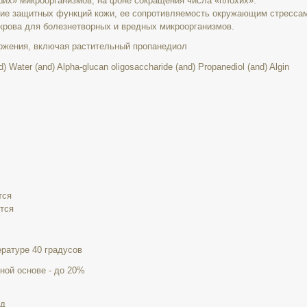
их» микроорганизмов, на фоне сокращения числа «плохих».
ние защитных функций кожи, ее сопротивляемость окружающим стресса
крова для болезнетворных и вредных микроорганизмов.
хожения, включая растительный пропанедиол
) Water (and) Alpha-glucan oligosaccharide (and) Propanediol (and) Algin
тся
тся
ературе 40 градусов
ной основе - до 20%
од