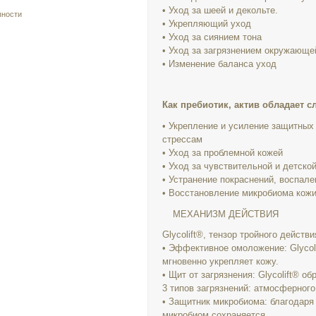
• Уход за шеей и декольте.
пности
• Укрепляющий уход
• Уход за сиянием тона
• Уход за загрязнением окружающе
• Изменение баланса уход
Как пребиотик, актив обладает
• Укрепление и усиление защитных
стрессам
• Уход за проблемной кожей
• Уход за чувствительной и детско
• Устранение покраснений, воспале
• Восстановление микробиома кож
МЕХАНИЗМ ДЕЙСТВИЯ
Glycolift®, тензор тройного действи
• Эффективное омоложение: Glycol
мгновенно укрепляет кожу.
• Щит от загрязнения: Glycolift® 
3 типов загрязнений: атмосферного
• Защитник микробиома: благодаря 
микробиом сохраняется.