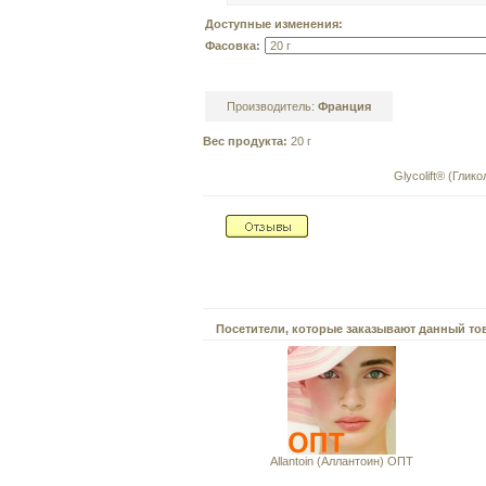
Доступные изменения:
Фасовка:
Производитель:
Франция
Вес продукта:
20 г
Glycolift® (Глик
Посетители, которые заказывают данный то
Allantoin (Аллантоин) ОПТ