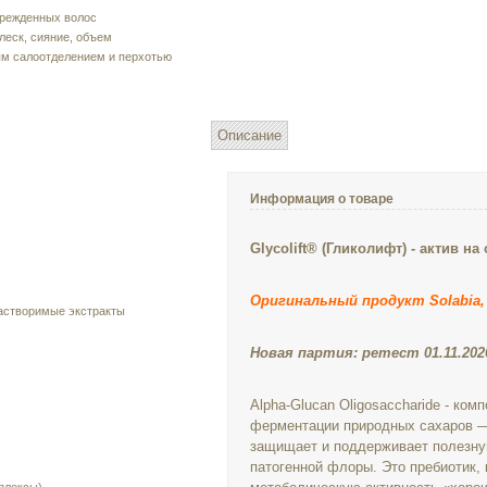
врежденных волос
леск, сияние, объем
ым салоотделением и перхотью
Описание
Информация о товаре
Glycolift® (Гликолифт) - актив 
Оригинальный продукт Solabia, Ф
астворимые экстракты
Новая партия: ретест 01.11.202
Alpha-Glucan Oligosaccharide - к
ферментации природных сахаров —
защищает и поддерживает полезну
патогенной флоры. Это п
ребиотик,