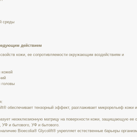
й среды
 следующим действием
 свойств кожи, ее сопротивляемости окружающим воздействиям и
й кожей
ний
и головы
я:
ift® обеспечивает тензорный эффект, разглаживает микрорельеф кожи 
образует неокклюзионную матрицу на поверхности кожи, защищающую ее 
, УФ и бытового, УФ и бытового.
наличию Bioecolia® Glycolift® укрепляет естественные барьеры организ