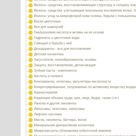
Волосы: средства, восстанавливающие структуру и толщину по
Волосы: средства, улучшающие визуальное восприятие волос: б
Волосы: уход за микрофлорой кожи головы, борьба с повышенн
Воски цветочные
Все для шампуней
Гиалуроновая кислота и активы на ее основе
Гидролаты и цветочные воды
Гликация и борьба с ней
Дезодоранты - все для изготовления
Детская косметика
Загустители, гелеобразователи, основы
Защита, восстановление, детоксикация
Зубная паста - компоненты
Кислоты и пилинги
Консерванты, хелаторы, регуляторы кислотности
Концентрированные, титрованные по активному веществу водор
Корнеотерапия
Коррекция объема груди, щек, лица, бедер, талии (+и-)
Ланолы и другие эмоленты
Липосомы, экзосомы, наносомы
Лифтинг-системы
Масла, эмоленты, баттеры, воски
Минеральная декоративная косметика
Миорелаксанты (блокировка избыточной мимики)