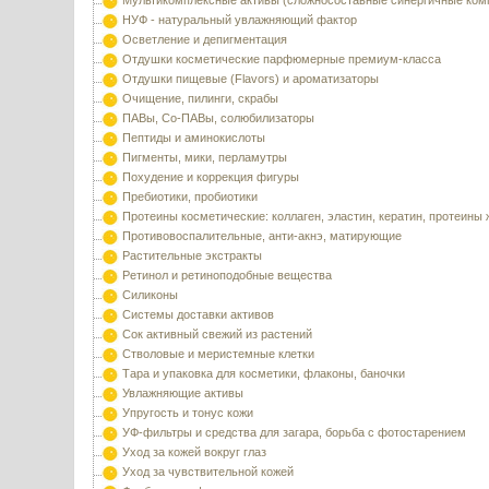
Мультикомплексные активы (сложносоставные синергичные ком
НУФ - натуральный увлажняющий фактор
Осветление и депигментация
Отдушки косметические парфюмерные премиум-класса
Отдушки пищевые (Flavors) и ароматизаторы
Очищение, пилинги, скрабы
ПАВы, Со-ПАВы, солюбилизаторы
Пептиды и аминокислоты
Пигменты, мики, перламутры
Похудение и коррекция фигуры
Пребиотики, пробиотики
Протеины косметические: коллаген, эластин, кератин, протеины
Противовоспалительные, анти-акнэ, матирующие
Растительные экстракты
Ретинол и ретиноподобные вещества
Силиконы
Системы доставки активов
Сок активный свежий из растений
Стволовые и меристемные клетки
Тара и упаковка для косметики, флаконы, баночки
Увлажняющие активы
Упругость и тонус кожи
УФ-фильтры и средства для загара, борьба с фотостарением
Уход за кожей вокруг глаз
Уход за чувствительной кожей