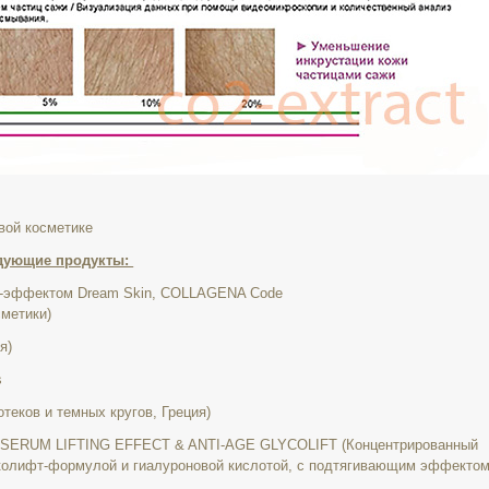
овой косметике
едующие продукты:
г-эффектом Dream Skin, COLLAGENA Code
сметики)
я)
s
 отеков и темных кругов, Греция)
SERUM LIFTING EFFECT & ANTI-AGE GLYCOLIFT (
Концентрированный
колифт-формулой и гиалуроновой кислотой,
с подтягивающим эффектом