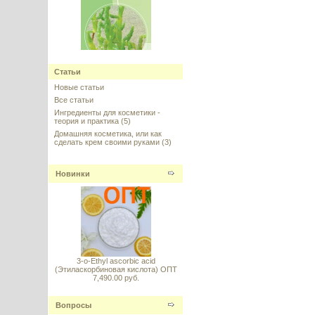
HYDRASALINOL (Гидрасалинол)
Статьи
- новый эффективный
увлажнитель кожи, 2 мл
Новые статьи
Все статьи
---------
Ингредиенты для косметики -
теория и практика
(5)
Домашняя косметика, или как
сделать крем своими руками
(3)
Новинки
MATRIXYL Morphomics Sederma,
Франция - пептид против
вертикальных морщин
(Матриксил Морфомикс), 5 г
---------
3-o-Ethyl ascorbic acid
(Этиласкорбиновая кислота) ОПТ
7,490.00 руб.
Вопросы