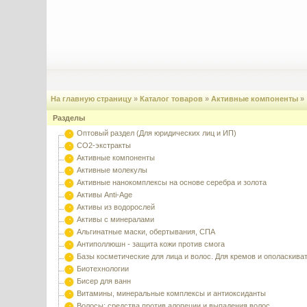
На главную страницу
»
Каталог товаров
»
Активные компоненты
»
Разделы
Оптовый раздел (Для юридических лиц и ИП)
CO2-экстракты
Активные компоненты
Активные молекулы
Активные нанокомплексы на основе серебра и золота
Активы Anti-Age
Активы из водорослей
Активы с минералами
Альгинатные маски, обертывания, СПА
Антиполлюшн - защита кожи против смога
Базы косметические для лица и волос. Для кремов и ополаскива
Биотехнологии
Бисер для ванн
Витамины, минеральные комплексы и антиоксиданты
Волосы: средства против алопеции и выпадения волос