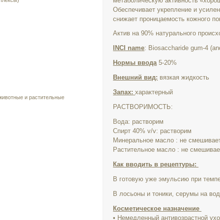
метаболическую активность «хорош
плексы)
О
беспечивает укрепление и усиле
снижает проницаемость кожного по
Актив на 90% натурального проис
INCI name
: Biosaccharide gum-4 (and
Нормы ввода
5-20%
Внешний вид:
вязкая жидкость
Запах:
характерный
 животные и растительные
РАСТВОРИМОСТЬ:
Вода: растворим
Спирт 40% v/v: растворим
Минеральное масло : не смешивае
Растительное масло : не смешивае
Как вводить в рецептуры:
В готовую уже эмульсию при темп
В лосьоны и тоники, серумы на вод
Косметическое назначение
• Немедленный антивозрастной ух