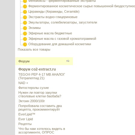
Фенбиоксы - ферментированные экстракты
Ферментированное косметическое сырье повышенной биодоступно
Церамиды (Керамиды, Ceramide)
Экстракты водно-глицериновые
Эмульгаторы, солюбилизаторы, загустители
Энзимы
Эфирные масла бюджетные
Эфирные масла с газовой хроматограммой
Оборудование для домашней косметики
Показать все товары
Форум
Форум co2-extract.ru
TEGO® PEP 4-17 MB АНАЛОГ
(Тетрапептид 21)
NAD +
Фитостеролы сухие
Нужен ли повтор закупки
стволовые клетки баобаба?
Эктоин 2000/100г
Попробовала составить два
рецепта, прокомментируйт
EverLipid™
Ever Lipid
Рецепты
Что бы нам хотелось видеть в
ассортименте, ОПРОС