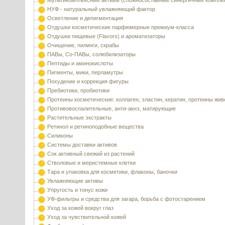
Мультикомплексные активы (сложносоставные синергичные компле
НУФ - натуральный увлажняющий фактор
Осветление и депигментация
Отдушки косметические парфюмерные премиум-класса
Отдушки пищевые (Flavors) и ароматизаторы
Очищение, пилинги, скрабы
ПАВы, Со-ПАВы, солюбилизаторы
Пептиды и аминокислоты
Пигменты, мики, перламутры
Похудение и коррекция фигуры
Пребиотики, пробиотики
Протеины косметические: коллаген, эластин, кератин, протеины жи
Противовоспалительные, анти-акнэ, матирующие
Растительные экстракты
Ретинол и ретиноподобные вещества
Силиконы
Системы доставки активов
Сок активный свежий из растений
Стволовые и меристемные клетки
Тара и упаковка для косметики, флаконы, баночки
Увлажняющие активы
Упругость и тонус кожи
УФ-фильтры и средства для загара, борьба с фотостарением
Уход за кожей вокруг глаз
Уход за чувствительной кожей