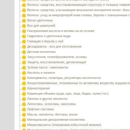
Волосы: средства, восстанавливающие структуру и толщину повре
Волосы: средства, улучшающие визуальное восприятие волос: блес
Волосы: уход за микрофлорой кожи головы, борьба с повышенным 
Воски цветочные
Все для шампуней
Гиалуроновая кислота и активы на ее основе
Гидролаты и цветочные воды
Гликация и борьба с ней
Дезодоранты - все для изготовления
Детская косметика
Загустители, гелеобразователи, основы
Защита, восстановление, детоксикация
Зубная паста - компоненты
Кислоты и пилинги
Консерванты, хелаторы, регуляторы кислотности
Концентрированные, титрованные по активному веществу водораст
Корнеотерапия
Коррекция объема груди, щек, лица, бедер, талии (+и-)
Ланолы и другие эмоленты
Липосомы, экзосомы, наносомы
Лифтинг-системы
Масла, эмоленты, баттеры, воски
Минеральная декоративная косметика
Миорелаксанты (блокировка избыточной мимики)