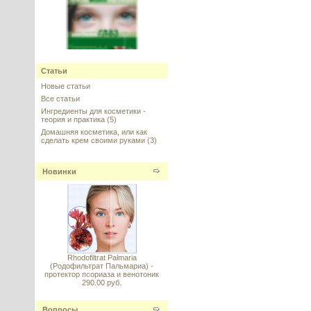
Eyeliss (Айлисс) Sederma,
Франция
Статьи
Новые статьи
---------
Все статьи
Ингредиенты для косметики -
теория и практика
(5)
Домашняя косметика, или как
сделать крем своими руками
(3)
Новинки
Ретинол в липосомах (Retinol
Liposome System)
пастообразный
---------
Rhodofiltrat Palmaria
(Родофильтрат Пальмариа) -
протектор псориаза и венотоник
290.00 руб.
XEP-018 ЭксИПи (Cone Snail
токсин, токсин улитки) -
миорелаксант
Вопросы