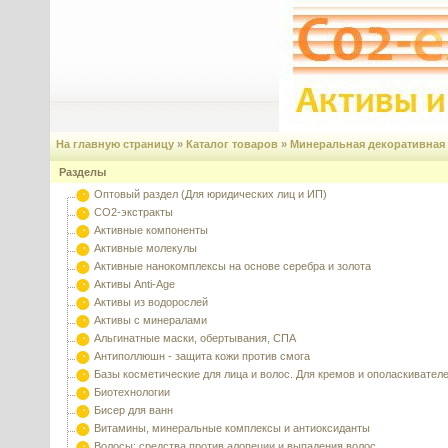
На главную страницу
»
Каталог товаров
»
Минеральная декоративная
Разделы
Оптовый раздел (Для юридических лиц и ИП)
CO2-экстракты
Активные компоненты
Активные молекулы
Активные нанокомплексы на основе серебра и золота
Активы Anti-Age
Активы из водорослей
Активы с минералами
Альгинатные маски, обертывания, СПА
Антиполлюшн - защита кожи против смога
Базы косметические для лица и волос. Для кремов и ополаскивател
Биотехнологии
Бисер для ванн
Витамины, минеральные комплексы и антиоксиданты
Волосы: средства против алопеции и выпадения волос