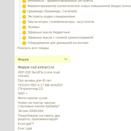
Фенбиоксы - ферментированные экстракты
Ферментированное косметическое сырье повышенной биодоступно
Церамиды (Керамиды, Ceramide)
Экстракты водно-глицериновые
Эмульгаторы, солюбилизаторы, загустители
Энзимы
Эфирные масла бюджетные
Эфирные масла с газовой хроматограммой
Оборудование для домашней косметики
Показать все товары
Форум
Форум co2-extract.ru
XEP-018 ЭксИПи (cone snail
токсин)
Про активы для 40 лет
TEGO® PEP 4-17 MB АНАЛОГ
(Тетрапептид 21)
NAD +
Фитостеролы сухие
Нужен ли повтор закупки
стволовые клетки баобаба?
Эктоин 2000/100г
Попробовала составить два
рецепта, прокомментируйт
EverLipid™
Ever Lipid