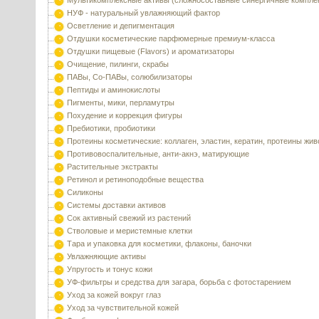
Мультикомплексные активы (сложносоставные синергичные компле
НУФ - натуральный увлажняющий фактор
Осветление и депигментация
Отдушки косметические парфюмерные премиум-класса
Отдушки пищевые (Flavors) и ароматизаторы
Очищение, пилинги, скрабы
ПАВы, Со-ПАВы, солюбилизаторы
Пептиды и аминокислоты
Пигменты, мики, перламутры
Похудение и коррекция фигуры
Пребиотики, пробиотики
Протеины косметические: коллаген, эластин, кератин, протеины жи
Противовоспалительные, анти-акнэ, матирующие
Растительные экстракты
Ретинол и ретиноподобные вещества
Силиконы
Системы доставки активов
Сок активный свежий из растений
Стволовые и меристемные клетки
Тара и упаковка для косметики, флаконы, баночки
Увлажняющие активы
Упругость и тонус кожи
УФ-фильтры и средства для загара, борьба с фотостарением
Уход за кожей вокруг глаз
Уход за чувствительной кожей