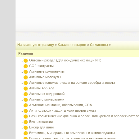
На главную страницу
»
Каталог товаров
»
Силиконы
»
Разделы
Оптовый раздел (Для юридических лиц и ИП)
CO2-экстракты
Активные компоненты
Активные молекулы
Активные нанокомплексы на основе серебра и золота
Активы Anti-Age
Активы из водорослей
Активы с минералами
Альгинатные маски, обертывания, СПА
Антиполлюшн - защита кожи против смога
Базы косметические для лица и волос. Для кремов и ополаскивател
Биотехнологии
Бисер для ванн
Витамины, минеральные комплексы и антиоксиданты
Волосы: средства против алопеции и выпадения волос