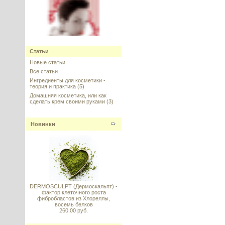
MATRIXYL synthe'6 (МАТРИКСИЛ
СИНТЕ 6), Sederma, Франция
Статьи
Новые статьи
---------
Все статьи
Ингредиенты для косметики -
теория и практика
(5)
Домашняя косметика, или как
сделать крем своими руками
(3)
Voluform (Вольюформ) -
Новинки
коррекция полноты зоны
декольте, губ, щек
---------
DERMOSCULPT (Дермоскальпт) -
фактор клеточного роста
фибробластов из Хлореллы,
восемь белков
Vitamin C стабильный (Витамин
260.00 руб.
C) Magnesium Ascorbyl
Phosphate (MAP)