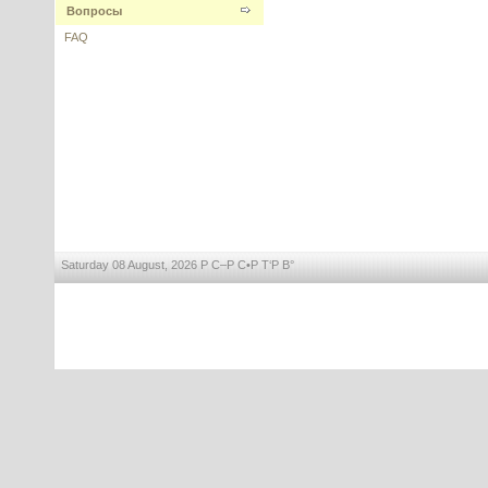
Вопросы
---------
FAQ
SOLAVEIL CT-12W Дисперсия
диоксида титана для не
забеливающих кожу эмульсий
(УФ-фильтр)
---------
Saturday 08 August, 2026 Р С–Р С•Р Т‘Р В°
Комплекс витаминов B5, С (в
виде MAP) и гиалуроновой
кислоты
---------