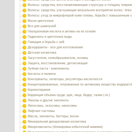
Волосы: средства, восстанавливающие структуру и толщину повре
Волосы: средства, улучшающие визуальное восприятие волос: блес
Волосы: уход за микрофлорой кожи головы, борьба с повышенным 
Воски цветочные
Все для шампуней
Гиалуроновая кислота и активы на ее основе
Гидролаты и цветочные воды
Гликация и борьба с ней
Дезодоранты - все для изготовления
Детская косметика
Загустители, гелеобразователи, основы
Защита, восстановление, детоксикация
Зубная паста - компоненты
Кислоты и пилинги
Консерванты, хелаторы, регуляторы кислотности
Концентрированные, титрованные по активному веществу водораст
Корнеотерапия
Коррекция объема груди, щек, лица, бедер, талии (+и-)
Ланолы и другие эмоленты
Липосомы, экзосомы, наносомы
Лифтинг-системы
Масла, эмоленты, баттеры, воски
Минеральная декоративная косметика
Миорелаксанты (блокировка избыточной мимики)