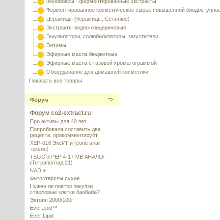
Фенбиоксы - ферментированные экстракты
Ферментированное косметическое сырье повышенной биодоступно
Церамиды (Керамиды, Ceramide)
Экстракты водно-глицериновые
Эмульгаторы, солюбилизаторы, загустители
Энзимы
Эфирные масла бюджетные
Эфирные масла с газовой хроматограммой
Оборудование для домашней косметики
Показать все товары
Форум
Форум co2-extract.ru
Про активы для 40 лет
Попробовала составить два
рецепта, прокомментируйт
XEP-018 ЭксИПи (cone snail
токсин)
TEGO® PEP 4-17 MB АНАЛОГ
(Тетрапептид 21)
NAD +
Фитостеролы сухие
Нужен ли повтор закупки
стволовые клетки баобаба?
Эктоин 2000/100г
EverLipid™
Ever Lipid