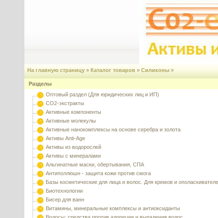
На главную страницу
»
Каталог товаров
»
Силиконы
»
Разделы
Оптовый раздел (Для юридических лиц и ИП)
CO2-экстракты
Активные компоненты
Активные молекулы
Активные нанокомплексы на основе серебра и золота
Активы Anti-Age
Активы из водорослей
Активы с минералами
Альгинатные маски, обертывания, СПА
Антиполлюшн - защита кожи против смога
Базы косметические для лица и волос. Для кремов и ополаскивател
Биотехнологии
Бисер для ванн
Витамины, минеральные комплексы и антиоксиданты
Волосы: средства против алопеции и выпадения волос