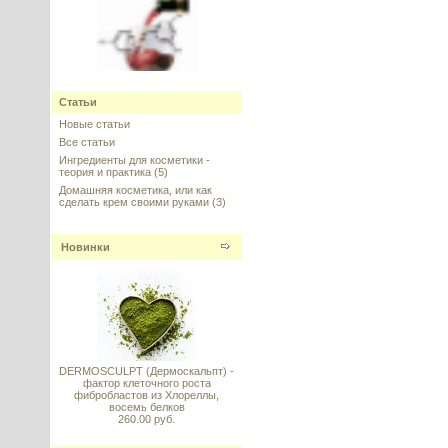
Ресвератрол в липосомах
Статьи
(Liposomal Resveratrol)
Новые статьи
---------
Все статьи
Ингредиенты для косметики -
теория и практика
(5)
Домашняя косметика, или как
сделать крем своими руками
(3)
Новинки
Repair Complex CLR (Bifida
Ferment Lysate)
---------
DERMOSCULPT (Дермоскальпт) -
фактор клеточного роста
фибробластов из Хлореллы,
восемь белков
Баобаба стволовые клетки - для
260.00 руб.
лифтинга