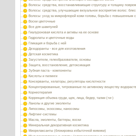
Волосы: средства, восстанавливающие структуру и толщину повре
Волосы: средства, улучшающие визуальное восприятие волос: блес
Волосы: уход за микрофлорой кожи головы, борьба с повышенным 
Воски цветочные
Все для шампуней
Гиалуроновая кислота и активы на ее основе
Гидролаты и цветочные воды
Гликация и борьба с ней
Дезодоранты - все для изготовления
Детская косметика
Загустители, гелеобразователи, основы
Защита, восстановление, детоксикация
Зубная паста - компоненты
Кислоты и пилинги
Консерванты, хелаторы, регуляторы кислотности
Концентрированные, титрованные по активному веществу водораст
Корнеотерапия
Коррекция объема груди, щек, лица, бедер, талии (+и-)
Ланолы и другие эмоленты
Липосомы, экзосомы, наносомы
Лифтинг-системы
Масла, эмоленты, баттеры, воски
Минеральная декоративная косметика
Миорелаксанты (блокировка избыточной мимики)