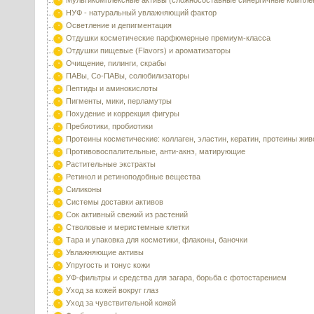
Мультикомплексные активы (сложносоставные синергичные компле
НУФ - натуральный увлажняющий фактор
Осветление и депигментация
Отдушки косметические парфюмерные премиум-класса
Отдушки пищевые (Flavors) и ароматизаторы
Очищение, пилинги, скрабы
ПАВы, Со-ПАВы, солюбилизаторы
Пептиды и аминокислоты
Пигменты, мики, перламутры
Похудение и коррекция фигуры
Пребиотики, пробиотики
Протеины косметические: коллаген, эластин, кератин, протеины жи
Противовоспалительные, анти-акнэ, матирующие
Растительные экстракты
Ретинол и ретиноподобные вещества
Силиконы
Системы доставки активов
Сок активный свежий из растений
Стволовые и меристемные клетки
Тара и упаковка для косметики, флаконы, баночки
Увлажняющие активы
Упругость и тонус кожи
УФ-фильтры и средства для загара, борьба с фотостарением
Уход за кожей вокруг глаз
Уход за чувствительной кожей