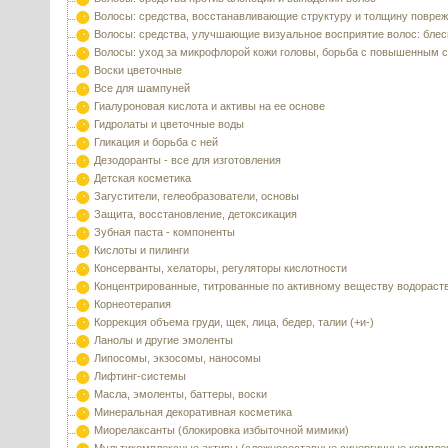
Волосы: средства, восстанавливающие структуру и толщину повре
Волосы: средства, улучшающие визуальное восприятие волос: блес
Волосы: уход за микрофлорой кожи головы, борьба с повышенным 
Воски цветочные
Все для шампуней
Гиалуроновая кислота и активы на ее основе
Гидролаты и цветочные воды
Гликация и борьба с ней
Дезодоранты - все для изготовления
Детская косметика
Загустители, гелеобразователи, основы
Защита, восстановление, детоксикация
Зубная паста - компоненты
Кислоты и пилинги
Консерванты, хелаторы, регуляторы кислотности
Концентрированные, титрованные по активному веществу водораст
Корнеотерапия
Коррекция объема груди, щек, лица, бедер, талии (+и-)
Ланолы и другие эмоленты
Липосомы, экзосомы, наносомы
Лифтинг-системы
Масла, эмоленты, баттеры, воски
Минеральная декоративная косметика
Миорелаксанты (блокировка избыточной мимики)