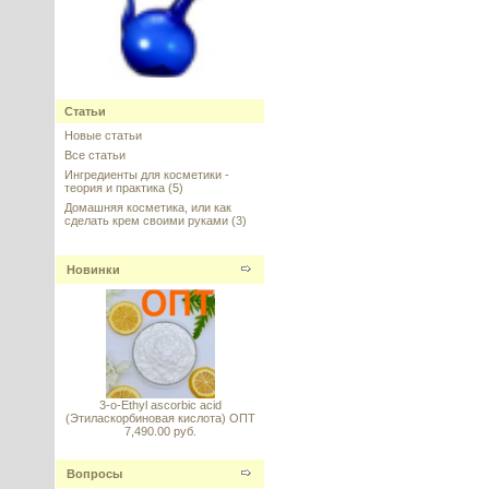
Dimethyl Isosorbide (DMI),
Диметил изосорбид, КНР
Статьи
Новые статьи
---------
Все статьи
Ингредиенты для косметики -
теория и практика
(5)
Домашняя косметика, или как
сделать крем своими руками
(3)
Eyeliss (Айлисс) Sederma,
Новинки
Франция
---------
3-o-Ethyl ascorbic acid
(Этиласкорбиновая кислота) ОПТ
7,490.00 руб.
Matrixyl 3000 (Матриксил 3000)
Sederma, Франция
Вопросы
---------