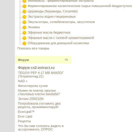
Фенбиоксы - ферментированные экстракты
Ферментированное косметическое сырье повышенной биодоступно
Церамиды (Керамиды, Ceramide)
Экстракты водно-глицериновые
Эмульгаторы, солюбилизаторы, загустители
Энзимы
Эфирные масла бюджетные
Эфирные масла с газовой хроматограммой
Оборудование для домашней косметики
Показать все товары
Форум
Форум co2-extract.ru
TEGO® PEP 4-17 MB АНАЛОГ
(Тетрапептид 21)
NAD +
Фитостеролы сухие
Нужен ли повтор закупки
стволовые клетки баобаба?
Эктоин 2000/100г
Попробовала составить два
рецепта, прокомментируйт
EverLipid™
Ever Lipid
Рецепты
Что бы нам хотелось видеть в
ассортименте, ОПРОС