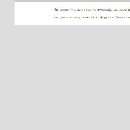
HYDRASALINOL (Гидрасалинол)
- новый эффективный
Интернет-магазин косметических активов 
увлажнитель кожи, 2 мл
Копирование материалов сайта и форума co2-extract.ru
---------
BEAUTIFEYE (Бьютифай) –
ГЛОБАЛЬНЫЙ УХОД ЗА
КОНТУРОМ ГЛАЗ, Sederma,
Франция
---------
Коэнзим Q10 (убихинон) в
нанолипосомах, NS nCoQ10
NanoScoping
---------