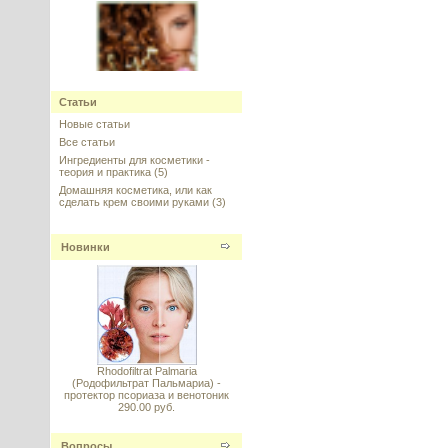
Capixyl™ (Капиксил), Lucas
Статьи
Meyer Cosmetics
Новые статьи
Все статьи
---------
Ингредиенты для косметики -
теория и практика
(5)
Домашняя косметика, или как
сделать крем своими руками
(3)
Новинки
Greyverse - пептид против
седины АНАЛОГ (Грейверс)
---------
Rhodofiltrat Palmaria
(Родофильтрат Пальмариа) -
протектор псориаза и венотоник
290.00 руб.
АСТАКСАНТИН (Astaxanthin) в
липосомах
Вопросы