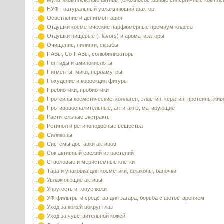
Мультикомплексные активы (сложносоставные синергичные компле
НУФ - натуральный увлажняющий фактор
Осветление и депигментация
Отдушки косметические парфюмерные премиум-класса
Отдушки пищевые (Flavors) и ароматизаторы
Очищение, пилинги, скрабы
ПАВы, Со-ПАВы, солюбилизаторы
Пептиды и аминокислоты
Пигменты, мики, перламутры
Похудение и коррекция фигуры
Пребиотики, пробиотики
Протеины косметические: коллаген, эластин, кератин, протеины жи
Противовоспалительные, анти-акнэ, матирующие
Растительные экстракты
Ретинол и ретиноподобные вещества
Силиконы
Системы доставки активов
Сок активный свежий из растений
Стволовые и меристемные клетки
Тара и упаковка для косметики, флаконы, баночки
Увлажняющие активы
Упругость и тонус кожи
УФ-фильтры и средства для загара, борьба с фотостарением
Уход за кожей вокруг глаз
Уход за чувствительной кожей