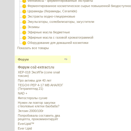
Фенбиоксы - ферментированные экстракты
Ферментированное косметическое сырье повышенной биодоступно
Церамиды (Керамиды, Ceramide)
Экстракты водно-глицериновые
Эмульгаторы, солюбилизаторы, загустители
Энзимы
Эфирные масла бюджетные
Эфирные масла с газовой хроматограммой
Оборудование для домашней косметики
Показать все товары
Форум
Форум co2-extract.ru
XEP-018 ЭксИПи (cone snail
токсин)
Про активы для 40 лет
TEGO® PEP 4-17 MB АНАЛОГ
(Тетрапептид 21)
NAD +
Фитостеролы сухие
Нужен ли повтор закупки
стволовые клетки баобаба?
Эктоин 2000/100г
Попробовала составить два
рецепта, прокомментируйт
EverLipid™
Ever Lipid