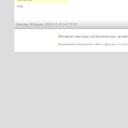
---------
FAQ
Saturday 08 August, 2026 Р С–Р С•Р Т‘Р В°
Интернет-магазин косметических актив
Ectoin (Эктоин), КНР
Копирование материалов сайта и форума co2-extrac
---------
Dimethyl Isosorbide (DMI),
Диметил изосорбид, Индия
---------
Xalifin-15 (Ксалифин-15)