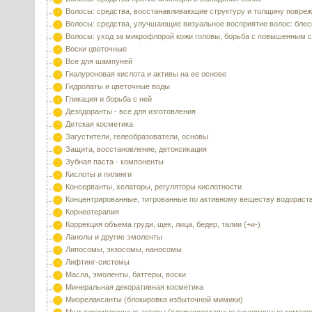
Волосы: средства, восстанавливающие структуру и толщину повре
Волосы: средства, улучшающие визуальное восприятие волос: блес
Волосы: уход за микрофлорой кожи головы, борьба с повышенным 
Воски цветочные
Все для шампуней
Гиалуроновая кислота и активы на ее основе
Гидролаты и цветочные воды
Гликация и борьба с ней
Дезодоранты - все для изготовления
Детская косметика
Загустители, гелеобразователи, основы
Защита, восстановление, детоксикация
Зубная паста - компоненты
Кислоты и пилинги
Консерванты, хелаторы, регуляторы кислотности
Концентрированные, титрованные по активному веществу водораст
Корнеотерапия
Коррекция объема груди, щек, лица, бедер, талии (+и-)
Ланолы и другие эмоленты
Липосомы, экзосомы, наносомы
Лифтинг-системы
Масла, эмоленты, баттеры, воски
Минеральная декоративная косметика
Миорелаксанты (блокировка избыточной мимики)