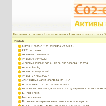
На главную страницу
»
Каталог товаров
»
Активные компоненты
» »
О
Разделы
Оптовый раздел (Для юридических лиц и ИП)
CO2-экстракты
Активные компоненты
Активные молекулы
Активные нанокомплексы на основе серебра и золота
Активы Anti-Age
Активы из водорослей
Активы с минералами
Альгинатные маски, обертывания, СПА
Антиполлюшн - защита кожи против смога
Базы косметические для лица и волос. Для кремов и ополаскивател
Биотехнологии
Бисер для ванн
Витамины, минеральные комплексы и антиоксиданты
Волосы: средства против алопеции и выпадения волос