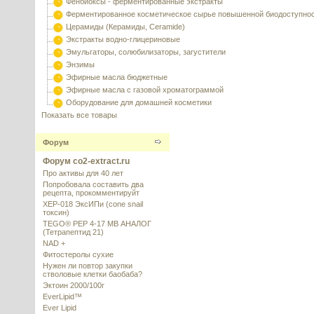
Фенбиоксы - ферментированные экстракты
Ферментированное косметическое сырье повышенной биодоступно
Церамиды (Керамиды, Ceramide)
Экстракты водно-глицериновые
Эмульгаторы, солюбилизаторы, загустители
Энзимы
Эфирные масла бюджетные
Эфирные масла с газовой хроматограммой
Оборудование для домашней косметики
Показать все товары
Форум
Форум co2-extract.ru
Про активы для 40 лет
Попробовала составить два
рецепта, прокомментируйт
XEP-018 ЭксИПи (cone snail
токсин)
TEGO® PEP 4-17 MB АНАЛОГ
(Тетрапептид 21)
NAD +
Фитостеролы сухие
Нужен ли повтор закупки
стволовые клетки баобаба?
Эктоин 2000/100г
EverLipid™
Ever Lipid