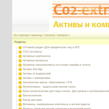
На главную страницу
»
Каталог товаров
»
Разделы
Оптовый раздел (Для юридических лиц и ИП)
CO2-экстракты
Активные компоненты
Активные молекулы
Активные нанокомплексы на основе серебра и золота
Активы Anti-Age
Активы из водорослей
Активы с минералами
Альгинатные маски, обертывания, СПА
Антиполлюшн - защита кожи против смога
Базы косметические для лица и волос. Для кремов и ополаскивател
Биотехнологии
Бисер для ванн
Витамины, минеральные комплексы и антиоксиданты
Волосы: средства против алопеции и выпадения волос