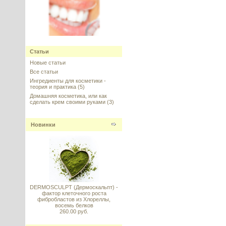
Nipaguard SCE (Нипагард),
Clariant
Статьи
Новые статьи
---------
Все статьи
Ингредиенты для косметики -
теория и практика
(5)
Домашняя косметика, или как
сделать крем своими руками
(3)
Новинки
Vitamin E (Витамин E
стабильный) DL–alpha
Tocopheryl Acetate 98%
---------
DERMOSCULPT (Дермоскальпт) -
фактор клеточного роста
фибробластов из Хлореллы,
восемь белков
260.00 руб.
Danox HC-30 (Данокс) -
кондиционирующий эмульгатор
для ополаскивателей, 100 г