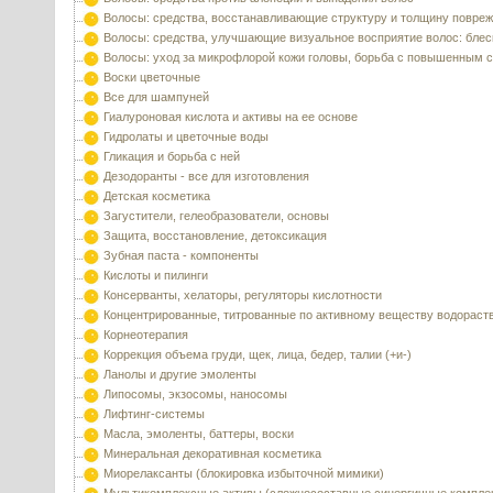
Волосы: средства, восстанавливающие структуру и толщину повре
Волосы: средства, улучшающие визуальное восприятие волос: блес
Волосы: уход за микрофлорой кожи головы, борьба с повышенным 
Воски цветочные
Все для шампуней
Гиалуроновая кислота и активы на ее основе
Гидролаты и цветочные воды
Гликация и борьба с ней
Дезодоранты - все для изготовления
Детская косметика
Загустители, гелеобразователи, основы
Защита, восстановление, детоксикация
Зубная паста - компоненты
Кислоты и пилинги
Консерванты, хелаторы, регуляторы кислотности
Концентрированные, титрованные по активному веществу водораст
Корнеотерапия
Коррекция объема груди, щек, лица, бедер, талии (+и-)
Ланолы и другие эмоленты
Липосомы, экзосомы, наносомы
Лифтинг-системы
Масла, эмоленты, баттеры, воски
Минеральная декоративная косметика
Миорелаксанты (блокировка избыточной мимики)