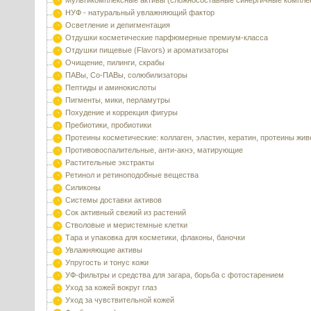
Мультикомплексные активы (сложносоставные синергичные компле
НУФ - натуральный увлажняющий фактор
Осветление и депигментация
Отдушки косметические парфюмерные премиум-класса
Отдушки пищевые (Flavors) и ароматизаторы
Очищение, пилинги, скрабы
ПАВы, Со-ПАВы, солюбилизаторы
Пептиды и аминокислоты
Пигменты, мики, перламутры
Похудение и коррекция фигуры
Пребиотики, пробиотики
Протеины косметические: коллаген, эластин, кератин, протеины жи
Противовоспалительные, анти-акнэ, матирующие
Растительные экстракты
Ретинол и ретиноподобные вещества
Силиконы
Системы доставки активов
Сок активный свежий из растений
Стволовые и меристемные клетки
Тара и упаковка для косметики, флаконы, баночки
Увлажняющие активы
Упругость и тонус кожи
УФ-фильтры и средства для загара, борьба с фотостарением
Уход за кожей вокруг глаз
Уход за чувствительной кожей