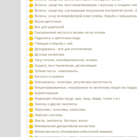
Волосы: средства, восстанавливающие структуру и толщину по
Волосы: средства, улучшающие визуальное восприятие волос: б
Волосы: уход за микрофлорой кожи головы, борьба с повышенн
Воски цветочные
Все для шампуней
Гиалуроновая кислота и активы на ее основе
Гидролаты и цветочные воды
Гликация и борьба с ней
Дезодоранты - все для изготовления
Детская косметика
Загустители, гелеобразователи, основы
Защита, восстановление, детоксикация
Зубная паста - компоненты
Кислоты и пилинги
Консерванты, хелаторы, регуляторы кислотности
Концентрированные, титрованные по активному веществу водор
Корнеотерапия
Коррекция объема груди, щек, лица, бедер, талии (+и-)
Ланолы и другие эмоленты
Липосомы, экзосомы, наносомы
Лифтинг-системы
Масла, эмоленты, баттеры, воски
Минеральная декоративная косметика
Миорелаксанты (блокировка избыточной мимики)