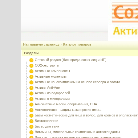
На главную страницу
»
Каталог товаров
Разделы
Оптовый раздел (Для юридических лиц и ИП)
CO2-экстракты
Активные компоненты
Активные молекулы
Активные нанокомплексы на основе серебра и золота
Активы Anti-Age
Активы из водорослей
Активы с минералами
Альгинатные маски, обертывания, СПА
Антиполлюшн - защита кожи против смога
Базы косметические для лица и волос. Для кремов и ополаскива
Биотехнологии
Бисер для ванн
Витамины, минеральные комплексы и антиоксиданты
Волосы: средства против алопеции и выпадения волос