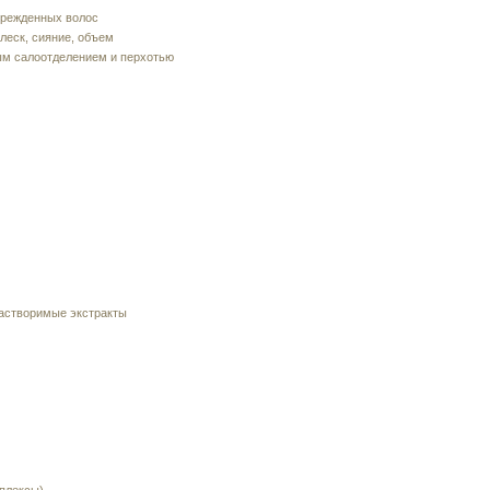
врежденных волос
леск, сияние, объем
ым салоотделением и перхотью
астворимые экстракты