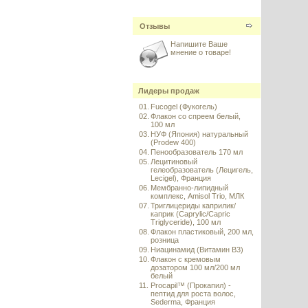
Отзывы
Напишите Ваше
мнение о товаре!
Лидеры продаж
01.
Fucogel (Фукогель)
02.
Флакон со спреем белый,
100 мл
03.
НУФ (Япония) натуральный
(Prodew 400)
04.
Пенообразователь 170 мл
05.
Лецитиновый
гелеобразователь (Лецигель,
Lecigel), Франция
06.
Мембранно-липидный
комплекс, Amisol Trio, МЛК
07.
Триглицериды каприлик/
каприк (Caprylic/Capric
Triglyceride), 100 мл
08.
Флакон пластиковый, 200 мл,
розница
09.
Ниацинамид (Витамин B3)
10.
Флакон с кремовым
дозатором 100 мл/200 мл
белый
11.
Procapil™ (Прокапил) -
пептид для роста волос,
Sederma, Франция