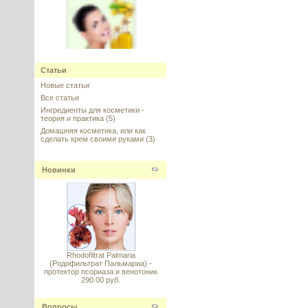
Сквалан (Squalane) оливковый,
Статьи
КНР, 50 мл
Новые статьи
---------
Все статьи
Ингредиенты для косметики -
теория и практика
(5)
Домашняя косметика, или как
сделать крем своими руками
(3)
Новинки
Vitamin E (Витамин E
стабильный) DL–alpha
Tocopheryl Acetate 98%
---------
Rhodofiltrat Palmaria
(Родофильтрат Пальмариа) -
протектор псориаза и венотоник
290.00 руб.
Emulactive W (Эмульактив), 50 г
Вопросы