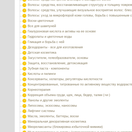
Волосы: средства, восстанавливающие структуру и толщину повре
Волосы: средства, улучшающие визуальное восприятие волос: блес
Волосы: уход за микрофлорой кожи головы, борьба с повышенным 
Воски цветочные
Все для шампуней
Гиалуроновая кислота и активы на ее основе
Гидролаты и цветочные воды
Гликация и борьба с ней
Дезодоранты - все для изготовления
Детская косметика
Загустители, гелеобразователи, основы
Защита, восстановление, детоксикация
Зубная паста - компоненты
Кислоты и пилинги
Консерванты, хелаторы, регуляторы кислотности
Концентрированные, титрованные по активному веществу водораст
Корнеотерапия
Коррекция объема груди, щек, лица, бедер, талии (+и-)
Ланолы и другие эмоленты
Липосомы, экзосомы, наносомы
Лифтинг-системы
Масла, эмоленты, баттеры, воски
Минеральная декоративная косметика
Миорелаксанты (блокировка избыточной мимики)