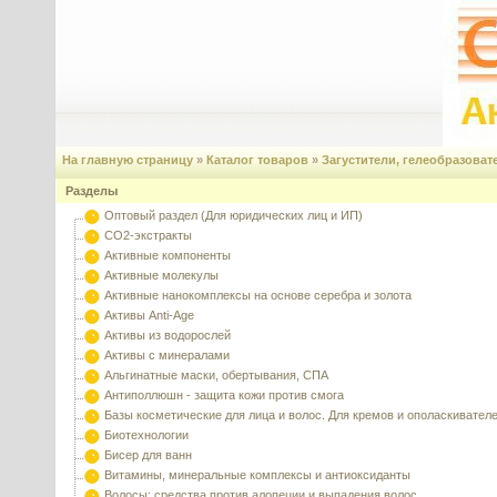
На главную страницу
»
Каталог товаров
»
Загустители, гелеобразоват
Разделы
Оптовый раздел (Для юридических лиц и ИП)
CO2-экстракты
Активные компоненты
Активные молекулы
Активные нанокомплексы на основе серебра и золота
Активы Anti-Age
Активы из водорослей
Активы с минералами
Альгинатные маски, обертывания, СПА
Антиполлюшн - защита кожи против смога
Базы косметические для лица и волос. Для кремов и ополаскивател
Биотехнологии
Бисер для ванн
Витамины, минеральные комплексы и антиоксиданты
Волосы: средства против алопеции и выпадения волос