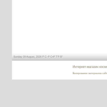
Xalifin-15 (Ксалифин-15)
---------
Retinal (Ретиналь)
---------
Sunday 09 August, 2026 Р С–Р С•Р Т‘Р В°
Интернет-магазин косм
Копирование материалов сайта
HYDRASALINOL (Гидрасалинол)
- новый эффективный
увлажнитель кожи, 2 мл
---------