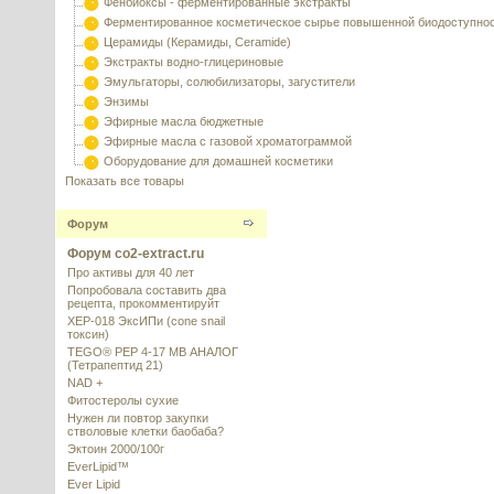
Фенбиоксы - ферментированные экстракты
Ферментированное косметическое сырье повышенной биодоступно
Церамиды (Керамиды, Ceramide)
Экстракты водно-глицериновые
Эмульгаторы, солюбилизаторы, загустители
Энзимы
Эфирные масла бюджетные
Эфирные масла с газовой хроматограммой
Оборудование для домашней косметики
Показать все товары
Форум
Форум co2-extract.ru
Про активы для 40 лет
Попробовала составить два
рецепта, прокомментируйт
XEP-018 ЭксИПи (cone snail
токсин)
TEGO® PEP 4-17 MB АНАЛОГ
(Тетрапептид 21)
NAD +
Фитостеролы сухие
Нужен ли повтор закупки
стволовые клетки баобаба?
Эктоин 2000/100г
EverLipid™
Ever Lipid