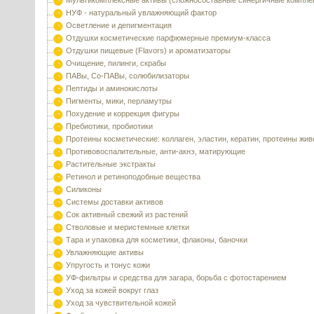
Мультикомплексные активы (сложносоставные синергичные компле
НУФ - натуральный увлажняющий фактор
Осветление и депигментация
Отдушки косметические парфюмерные премиум-класса
Отдушки пищевые (Flavors) и ароматизаторы
Очищение, пилинги, скрабы
ПАВы, Со-ПАВы, солюбилизаторы
Пептиды и аминокислоты
Пигменты, мики, перламутры
Похудение и коррекция фигуры
Пребиотики, пробиотики
Протеины косметические: коллаген, эластин, кератин, протеины жи
Противовоспалительные, анти-акнэ, матирующие
Растительные экстракты
Ретинол и ретиноподобные вещества
Силиконы
Системы доставки активов
Сок активный свежий из растений
Стволовые и меристемные клетки
Тара и упаковка для косметики, флаконы, баночки
Увлажняющие активы
Упругость и тонус кожи
УФ-фильтры и средства для загара, борьба с фотостарением
Уход за кожей вокруг глаз
Уход за чувствительной кожей