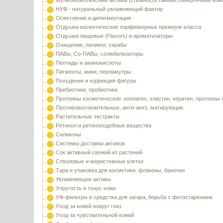
Мультикомплексные активы (сложносоставные синергичные ком
НУФ - натуральный увлажняющий фактор
Осветление и депигментация
Отдушки косметические парфюмерные премиум-класса
Отдушки пищевые (Flavors) и ароматизаторы
Очищение, пилинги, скрабы
ПАВы, Со-ПАВы, солюбилизаторы
Пептиды и аминокислоты
Пигменты, мики, перламутры
Похудение и коррекция фигуры
Пребиотики, пробиотики
Протеины косметические: коллаген, эластин, кератин, протеины
Противовоспалительные, анти-акнэ, матирующие
Растительные экстракты
Ретинол и ретиноподобные вещества
Силиконы
Системы доставки активов
Сок активный свежий из растений
Стволовые и меристемные клетки
Тара и упаковка для косметики, флаконы, баночки
Увлажняющие активы
Упругость и тонус кожи
УФ-фильтры и средства для загара, борьба с фотостарением
Уход за кожей вокруг глаз
Уход за чувствительной кожей