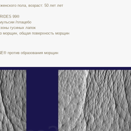
енского пола, возраст: 50 лет лет
IRIDES 99®
ульсии /плацебо
 зоны гусиных лапок
о морщин, общая поверхность морщин
E® против образования морщин