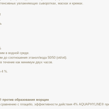
интенсивных увлажняющих сыворотках, масках и кремах.
t
ть
%
им в водной среде.
м до соотношения этанол/вода 50/50 (об/об).
в течение как минимум двух часов.
о 4 %.
® против образования морщин
 сравнению с плацебо, эффективности действия 4% AQUAPHYLINE® про