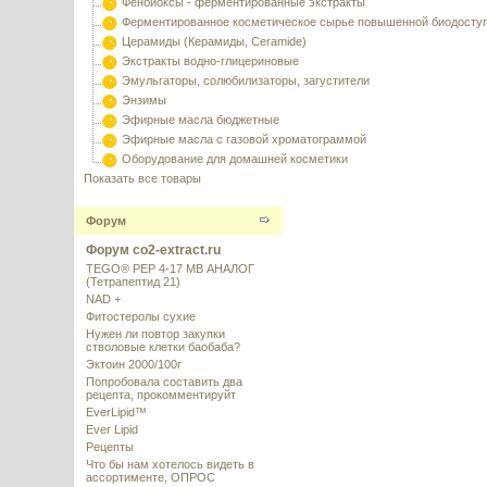
Фенбиоксы - ферментированные экстракты
Ферментированное косметическое сырье повышенной биодосту
Церамиды (Керамиды, Ceramide)
Экстракты водно-глицериновые
Эмульгаторы, солюбилизаторы, загустители
Энзимы
Эфирные масла бюджетные
Эфирные масла с газовой хроматограммой
Оборудование для домашней косметики
Показать все товары
Форум
Форум co2-extract.ru
TEGO® PEP 4-17 MB АНАЛОГ
(Тетрапептид 21)
NAD +
Фитостеролы сухие
Нужен ли повтор закупки
стволовые клетки баобаба?
Эктоин 2000/100г
Попробовала составить два
рецепта, прокомментируйт
EverLipid™
Ever Lipid
Рецепты
Что бы нам хотелось видеть в
ассортименте, ОПРОС