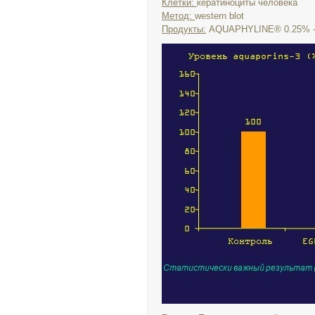
Клетки:
кератиноциты человека
Метод:
western blot
Продукты:
AQUAPHYLINE® 0.25% - 0