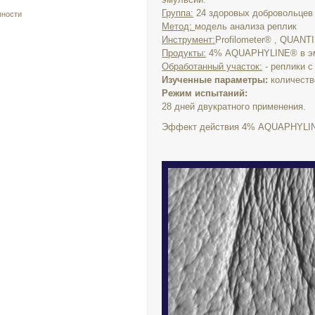
Группа:
24 здоровых добровольцев ж
пности
Метод:
модель анализа реплик
Инструмент:
Profilometer® , QUANT
Продукты:
4% AQUAPHYLINE® в эм
Обработанный участок:
- реплики с
Изученные параметры:
количеств
Режим испытаний:
28 дней двукратного применения.
Эффект действия 4% AQUAPHYLIN