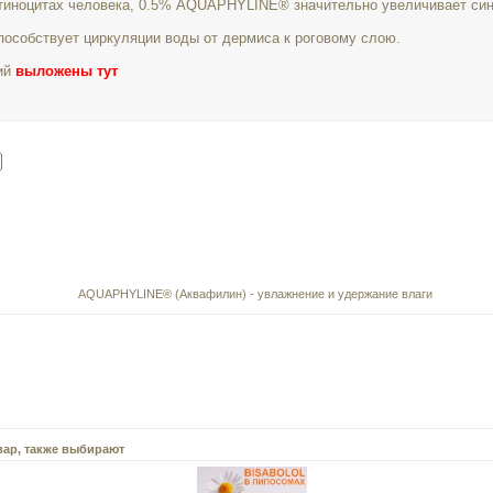
тиноцитах человека, 0.5% AQUAPHYLINE® значительно увеличивает син
особствует циркуляции воды от дермиса к роговому слою.
ний
выложены тут
AQUAPHYLINE® (Аквафилин) - увлажнение и удержание влаги
вар, также выбирают