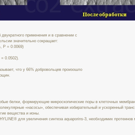
 двукратного применения и в сравнении с
льсии значительно сокращает:
 P = 0.0069)
= 0.0502).
азывает, что у 66% добровольцев произошло
рщин.
собые белки, формирующие микроскопические поры в клеточных мембран
олекулярные «насосы», обеспечивая избирательный и ускоренный трансп
гие вещества и ионы.
LINE® для увеличения синтеза aquaporins-3, необходимих протеинов 