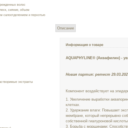
врежденных волос
леск, сияние, объем
ым салоотделением и перхотью
Описание
Информация о товаре
AQUAPHYLINE® (Аквафилин) - ув
Новая партия: ретест 29.03.202
астворимые экстракты
Компонент воздействует на эпиде
1. Увеличение выработки аквапорин
клетках.
2. Удержание влаги: Повышает экс
мембране, который непрерывно соб
собственной гиалуроновой кислоты
3. Борьба с морщинами: Способст