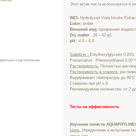
плексы)
Этот актив часто используется в 
INCI:
Hydrolyzed Viola tricolor Extrac
Color:
amber
Внешний вид:
прозрачная жидкос
Dry matter
: 28 – 42 g/l
pH
: 4.0 – 6.0
Stabilizer :
Ethylhexylglycerin 0.20%
Preservative : Phenoxyethanol 0.50 
 животные и растительные
Растворимость:
Полностью раствор
Растворимость в этаноле:
раствори
Выдерживает температуру до 80°C 
Стабилен при pH ≤ 6.
Рекомендуемое количество: от 2 д
Тесты на эффективность
Изучение свойств AQUAPHYLINE
Цель:
определение в испытании по
эмульсии.