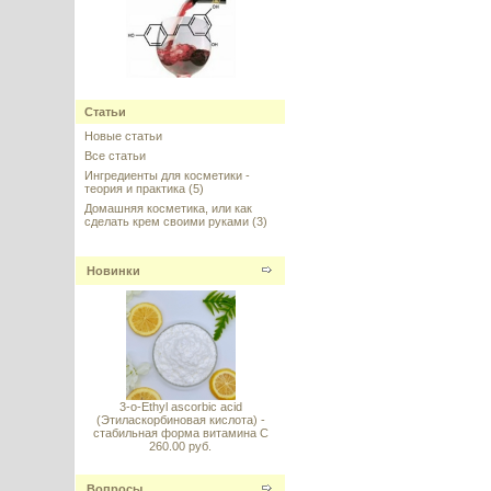
Ресвератрол в липосомах
(Liposomal Resveratrol)
Статьи
Новые статьи
---------
Все статьи
Ингредиенты для косметики -
теория и практика
(5)
Домашняя косметика, или как
сделать крем своими руками
(3)
Жожоба Голден масло
Новинки
нерафинированное, Израиль
---------
3-o-Ethyl ascorbic acid
(Этиласкорбиновая кислота) -
стабильная форма витамина С
Voluform (Вольюформ) -
260.00 руб.
коррекция полноты зоны
декольте, губ, щек
Вопросы