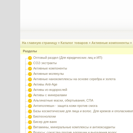
На главную страницу
»
Каталог товаров
»
Активные компоненты
»
Разделы
Оптовый раздел (Для юридических лиц и ИП)
CO2-экстракты
Активные компоненты
Активные молекулы
Активные нанокомплексы на основе серебра и золота
Активы Anti-Age
Активы из водорослей
Активы с минералами
Альгинатные маски, обертывания, СПА
Антиполлюшн - защита кожи против смога
Базы косметические для лица и волос. Для кремов и ополаскива
Биотехнологии
Бисер для ванн
Витамины, минеральные комплексы и антиоксиданты
Волосы: средства против алопеции и выпадения волос