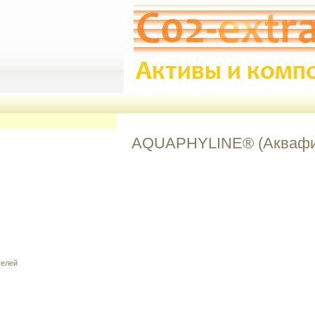
AQUAPHYLINE® (Аквафили
телей