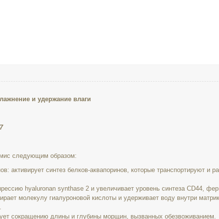
лажнение и удержание влаги
7
рмис следующим образом:
ов: активирует синтез белков-аквапоринов, которые транспортируют и 
прессию hyaluronan synthase 2 и увеличивает уровень синтеза CD44, фе
ирает молекулу гиалуроновой кислоты и удерживает воду внутри матрик
.
вует сокращению длины и глубины морщин, вызванных обезвоживанием.