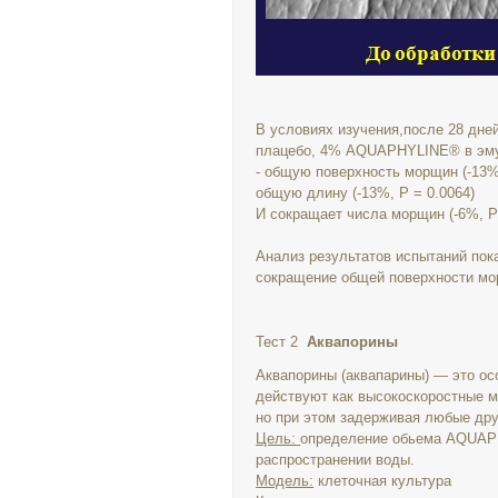
В условиях изучения,после 28 дней
плацебо, 4% AQUAPHYLINE® в эму
- общую поверхность морщин (-13%,
общую длину (-13%, P = 0.0064)
И сокращает числа морщин (-6%, P 
Анализ результатов испытаний пок
сокращение общей поверхности мо
Тест 2
Аквапорины
Аквапорины (аквапарины) — это о
действуют как высокоскоростные м
но при этом задерживая любые дру
Цель:
определение обьема AQUAPHY
распространении воды.
Модель:
клеточная культура