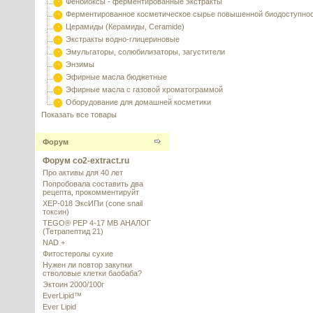
Фенбиоксы - ферментированные экстракты
Ферментированное косметическое сырье повышенной биодоступно
Церамиды (Керамиды, Ceramide)
Экстракты водно-глицериновые
Эмульгаторы, солюбилизаторы, загустители
Энзимы
Эфирные масла бюджетные
Эфирные масла с газовой хроматограммой
Оборудование для домашней косметики
Показать все товары
Форум
Форум co2-extract.ru
Про активы для 40 лет
Попробовала составить два
рецепта, прокомментируйт
XEP-018 ЭксИПи (cone snail
токсин)
TEGO® PEP 4-17 MB АНАЛОГ
(Тетрапептид 21)
NAD +
Фитостеролы сухие
Нужен ли повтор закупки
стволовые клетки баобаба?
Эктоин 2000/100г
EverLipid™
Ever Lipid