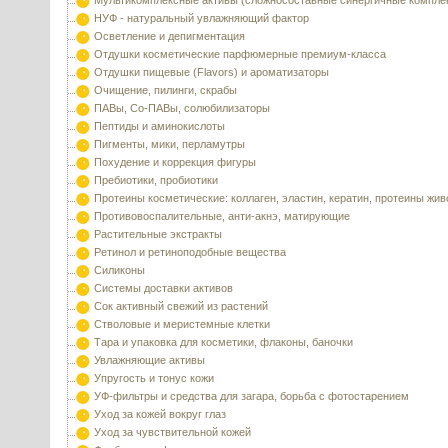
Мультикомплексные активы (сложносоставные синергичные компле
НУФ - натуральный увлажняющий фактор
Осветление и депигментация
Отдушки косметические парфюмерные премиум-класса
Отдушки пищевые (Flavors) и ароматизаторы
Очищение, пилинги, скрабы
ПАВы, Со-ПАВы, солюбилизаторы
Пептиды и аминокислоты
Пигменты, мики, перламутры
Похудение и коррекция фигуры
Пребиотики, пробиотики
Протеины косметические: коллаген, эластин, кератин, протеины жи
Противовоспалительные, анти-акнэ, матирующие
Растительные экстракты
Ретинол и ретиноподобные вещества
Силиконы
Системы доставки активов
Сок активный свежий из растений
Стволовые и меристемные клетки
Тара и упаковка для косметики, флаконы, баночки
Увлажняющие активы
Упругость и тонус кожи
УФ-фильтры и средства для загара, борьба с фотостарением
Уход за кожей вокруг глаз
Уход за чувствительной кожей