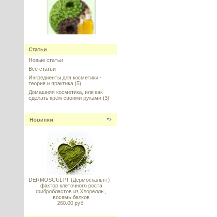
Кофе (Арабика) Зеленого масло
Статьи
нерафинированное,
Великобритания, холодного
Новые статьи
отжима
Все статьи
Ингредиенты для косметики -
---------
теория и практика
(5)
Домашняя косметика, или как
сделать крем своими руками
(3)
Новинки
АСТАКСАНТИН (Astaxanthin) в
липосомах
---------
DERMOSCULPT (Дермоскальпт) -
фактор клеточного роста
фибробластов из Хлореллы,
восемь белков
260.00 руб.
Cellike N (Сэллайк, Селлайк)