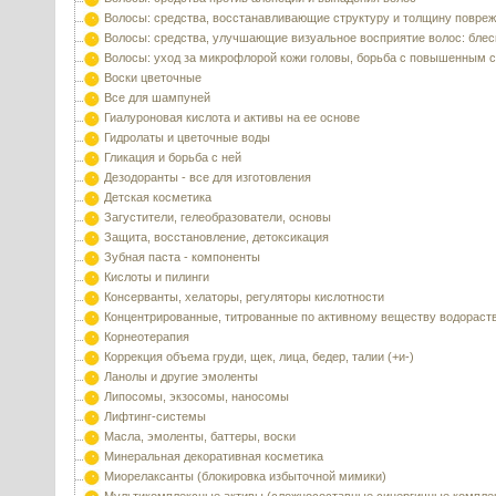
Волосы: средства, восстанавливающие структуру и толщину повре
Волосы: средства, улучшающие визуальное восприятие волос: блес
Волосы: уход за микрофлорой кожи головы, борьба с повышенным 
Воски цветочные
Все для шампуней
Гиалуроновая кислота и активы на ее основе
Гидролаты и цветочные воды
Гликация и борьба с ней
Дезодоранты - все для изготовления
Детская косметика
Загустители, гелеобразователи, основы
Защита, восстановление, детоксикация
Зубная паста - компоненты
Кислоты и пилинги
Консерванты, хелаторы, регуляторы кислотности
Концентрированные, титрованные по активному веществу водораст
Корнеотерапия
Коррекция объема груди, щек, лица, бедер, талии (+и-)
Ланолы и другие эмоленты
Липосомы, экзосомы, наносомы
Лифтинг-системы
Масла, эмоленты, баттеры, воски
Минеральная декоративная косметика
Миорелаксанты (блокировка избыточной мимики)