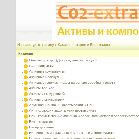
На главную страницу
»
Каталог товаров
»
Все товары
Разделы
Оптовый раздел (Для юридических лиц и ИП)
CO2-экстракты
Активные компоненты
Активные молекулы
Активные нанокомплексы на основе серебра и золота
Активы Anti-Age
Активы из водорослей
Активы с минералами
Альгинатные маски, обертывания, СПА
Антиполлюшн - защита кожи против смога
Базы косметические для лица и волос. Для кремов и ополаскивател
Биотехнологии
Бисер для ванн
Витамины, минеральные комплексы и антиоксиданты
Волосы: средства против алопеции и выпадения волос