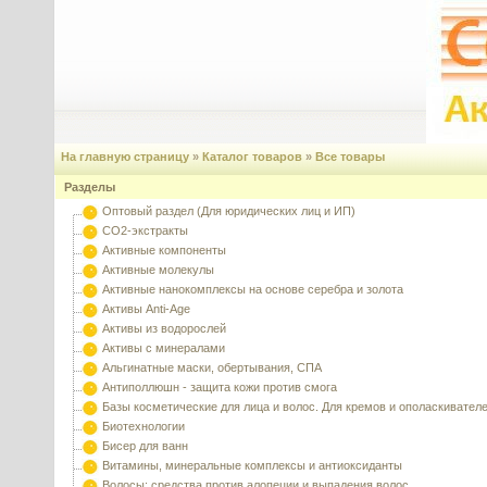
На главную страницу
»
Каталог товаров
»
Все товары
Разделы
Оптовый раздел (Для юридических лиц и ИП)
CO2-экстракты
Активные компоненты
Активные молекулы
Активные нанокомплексы на основе серебра и золота
Активы Anti-Age
Активы из водорослей
Активы с минералами
Альгинатные маски, обертывания, СПА
Антиполлюшн - защита кожи против смога
Базы косметические для лица и волос. Для кремов и ополаскивател
Биотехнологии
Бисер для ванн
Витамины, минеральные комплексы и антиоксиданты
Волосы: средства против алопеции и выпадения волос