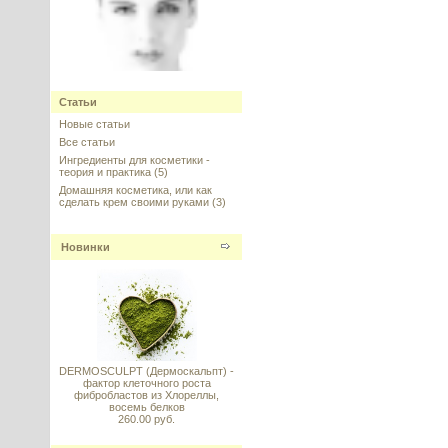
Retinol 50% (Ретинол 50%), 5 г
Статьи
---------
Новые статьи
Все статьи
Ингредиенты для косметики -
теория и практика
(5)
Домашняя косметика, или как
сделать крем своими руками
(3)
TRI-SOLVE (Трисолв)
Новинки
Восстанавливающий комплекс с
CERAMIDE NS (Премикс
церамида NS, холестерола,
трегалозы и лецитина)
---------
DERMOSCULPT (Дермоскальпт) -
фактор клеточного роста
фибробластов из Хлореллы,
восемь белков
260.00 руб.
Иллипа (Illipe) масло (баттер)