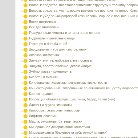
Волосы: средства, восстанавливающие структуру и толщину повре
Волосы: средства, улучшающие визуальное восприятие волос: блес
Волосы: уход за микрофлорой кожи головы, борьба с повышенным 
Воски цветочные
Все для шампуней
Гиалуроновая кислота и активы на ее основе
Гидролаты и цветочные воды
Гликация и борьба с ней
Дезодоранты - все для изготовления
Детская косметика
Загустители, гелеобразователи, основы
Защита, восстановление, детоксикация
Зубная паста - компоненты
Кислоты и пилинги
Консерванты, хелаторы, регуляторы кислотности
Концентрированные, титрованные по активному веществу водораст
Корнеотерапия
Коррекция объема груди, щек, лица, бедер, талии (+и-)
Ланолы и другие эмоленты
Липосомы, экзосомы, наносомы
Лифтинг-системы
Масла, эмоленты, баттеры, воски
Минеральная декоративная косметика
Миорелаксанты (блокировка избыточной мимики)