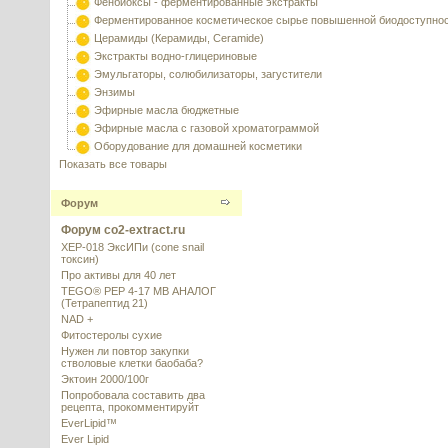
Фенбиоксы - ферментированные экстракты
Ферментированное косметическое сырье повышенной биодоступно
Церамиды (Керамиды, Ceramide)
Экстракты водно-глицериновые
Эмульгаторы, солюбилизаторы, загустители
Энзимы
Эфирные масла бюджетные
Эфирные масла с газовой хроматограммой
Оборудование для домашней косметики
Показать все товары
Форум
Форум co2-extract.ru
XEP-018 ЭксИПи (cone snail
токсин)
Про активы для 40 лет
TEGO® PEP 4-17 MB АНАЛОГ
(Тетрапептид 21)
NAD +
Фитостеролы сухие
Нужен ли повтор закупки
стволовые клетки баобаба?
Эктоин 2000/100г
Попробовала составить два
рецепта, прокомментируйт
EverLipid™
Ever Lipid