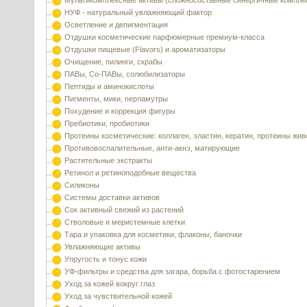
Мультикомплексные активы (сложносоставные синергичные компле
НУФ - натуральный увлажняющий фактор
Осветление и депигментация
Отдушки косметические парфюмерные премиум-класса
Отдушки пищевые (Flavors) и ароматизаторы
Очищение, пилинги, скрабы
ПАВы, Со-ПАВы, солюбилизаторы
Пептиды и аминокислоты
Пигменты, мики, перламутры
Похудение и коррекция фигуры
Пребиотики, пробиотики
Протеины косметические: коллаген, эластин, кератин, протеины жи
Противовоспалительные, анти-акнэ, матирующие
Растительные экстракты
Ретинол и ретиноподобные вещества
Силиконы
Системы доставки активов
Сок активный свежий из растений
Стволовые и меристемные клетки
Тара и упаковка для косметики, флаконы, баночки
Увлажняющие активы
Упругость и тонус кожи
УФ-фильтры и средства для загара, борьба с фотостарением
Уход за кожей вокруг глаз
Уход за чувствительной кожей