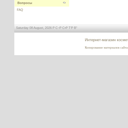
Вопросы
---------
FAQ
Saturday 08 August, 2026 Р С–Р С•Р Т‘Р В°
Honeyquat (Ханиквот) -
Интернет-магазин косме
увлажение для волос,
кватернизированный мед
Копирование материалов сайта и
---------
XLash Peptide чистый, Symrise,
США
---------