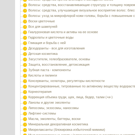
Волосы: средства, восстанавливающие структуру и толщину повре
Волосы: средства, улучшающие визуальное восприятие волос: блес
Волосы: уход за микрофлорой кожи головы, борьба с повышенным 
Воски цветочные
Все для шампуней
Гиалуроновая кислота и активы на ее основе
Гидролаты и цветочные воды
Гликация и борьба с ней
Дезодоранты - все для изготовления
Детская косметика
Загустители, гелеобразователи, основы
Защита, восстановление, детоксикация
Зубная паста - компоненты
Кислоты и пилинги
Консерванты, хелаторы, регуляторы кислотности
Концентрированные, титрованные по активному веществу водораст
Корнеотерапия
Коррекция объема груди, щек, лица, бедер, талии (+и-)
Ланолы и другие эмоленты
Липосомы, экзосомы, наносомы
Лифтинг-системы
Масла, эмоленты, баттеры, воски
Минеральная декоративная косметика
Миорелаксанты (блокировка избыточной мимики)