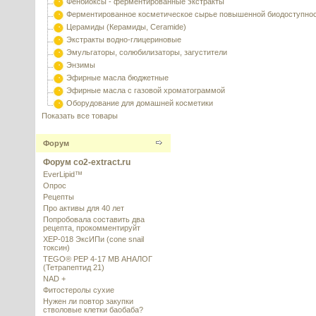
Фенбиоксы - ферментированные экстракты
Ферментированное косметическое сырье повышенной биодоступно
Церамиды (Керамиды, Ceramide)
Экстракты водно-глицериновые
Эмульгаторы, солюбилизаторы, загустители
Энзимы
Эфирные масла бюджетные
Эфирные масла с газовой хроматограммой
Оборудование для домашней косметики
Показать все товары
Форум
Форум co2-extract.ru
EverLipid™
Опрос
Рецепты
Про активы для 40 лет
Попробовала составить два
рецепта, прокомментируйт
XEP-018 ЭксИПи (cone snail
токсин)
TEGO® PEP 4-17 MB АНАЛОГ
(Тетрапептид 21)
NAD +
Фитостеролы сухие
Нужен ли повтор закупки
стволовые клетки баобаба?