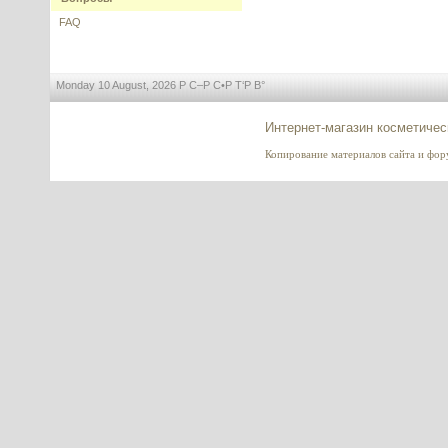
---------
FAQ
Monday 10 August, 2026 Р С–Р С•Р Т‘Р В°
НУФ (Япония) натуральный
Интернет-магазин косметичес
(Prodew 400)
Копирование материалов сайта и форум
---------
Eyeliss (Айлисс) Sederma,
Франция
---------
Olivem 1000 (Оливем 1000),