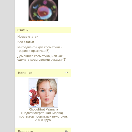
Ectoin (Эктоин), КНР
Статьи
Новые статьи
---------
Все статьи
Ингредиенты для косметики -
теория и практика
(5)
Домашняя косметика, или как
сделать крем своими руками
(3)
Фитосфингозин
Новинки
(Phytosphingosine), Германия,
Evonik
---------
Rhodofiltrat Palmaria
(Родофильтрат Пальмариа) -
протектор псориаза и венотоник
290.00 руб.
Комплекс фитостеролов сухой
(95% активного вещества)
Вопросы