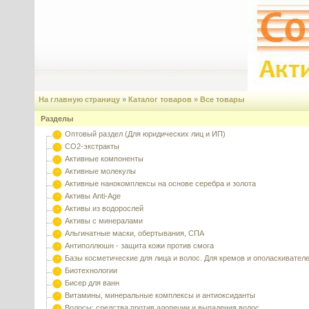
На главную страницу
»
Каталог товаров
»
Все товары
Разделы
Оптовый раздел (Для юридических лиц и ИП)
CO2-экстракты
Активные компоненты
Активные молекулы
Активные нанокомплексы на основе серебра и золота
Активы Anti-Age
Активы из водорослей
Активы с минералами
Альгинатные маски, обертывания, СПА
Антиполлюшн - защита кожи против смога
Базы косметические для лица и волос. Для кремов и ополаскивател
Биотехнологии
Бисер для ванн
Витамины, минеральные комплексы и антиоксиданты
Волосы: средства против алопеции и выпадения волос