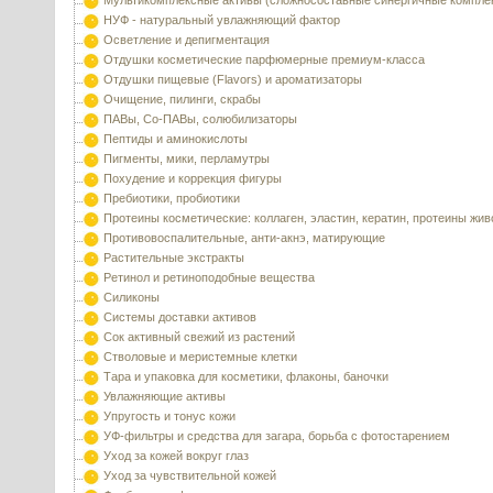
Мультикомплексные активы (сложносоставные синергичные компле
НУФ - натуральный увлажняющий фактор
Осветление и депигментация
Отдушки косметические парфюмерные премиум-класса
Отдушки пищевые (Flavors) и ароматизаторы
Очищение, пилинги, скрабы
ПАВы, Со-ПАВы, солюбилизаторы
Пептиды и аминокислоты
Пигменты, мики, перламутры
Похудение и коррекция фигуры
Пребиотики, пробиотики
Протеины косметические: коллаген, эластин, кератин, протеины жи
Противовоспалительные, анти-акнэ, матирующие
Растительные экстракты
Ретинол и ретиноподобные вещества
Силиконы
Системы доставки активов
Сок активный свежий из растений
Стволовые и меристемные клетки
Тара и упаковка для косметики, флаконы, баночки
Увлажняющие активы
Упругость и тонус кожи
УФ-фильтры и средства для загара, борьба с фотостарением
Уход за кожей вокруг глаз
Уход за чувствительной кожей