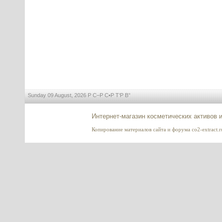
Olivem 1000 (Оливем 1000),
Hallstar, Италия
---------
Иллипа (Illipe) масло (баттер)
Sunday 09 August, 2026 Р С–Р С•Р Т‘Р В°
---------
Интернет-магазин косметических активов 
Копирование материалов сайта и форума co2-extract.ru