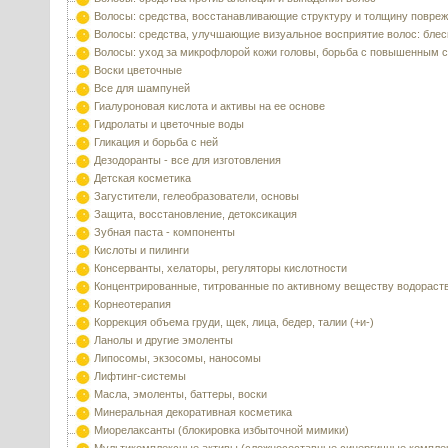
Волосы: средства, восстанавливающие структуру и толщину повре
Волосы: средства, улучшающие визуальное восприятие волос: блес
Волосы: уход за микрофлорой кожи головы, борьба с повышенным 
Воски цветочные
Все для шампуней
Гиалуроновая кислота и активы на ее основе
Гидролаты и цветочные воды
Гликация и борьба с ней
Дезодоранты - все для изготовления
Детская косметика
Загустители, гелеобразователи, основы
Защита, восстановление, детоксикация
Зубная паста - компоненты
Кислоты и пилинги
Консерванты, хелаторы, регуляторы кислотности
Концентрированные, титрованные по активному веществу водораст
Корнеотерапия
Коррекция объема груди, щек, лица, бедер, талии (+и-)
Ланолы и другие эмоленты
Липосомы, экзосомы, наносомы
Лифтинг-системы
Масла, эмоленты, баттеры, воски
Минеральная декоративная косметика
Миорелаксанты (блокировка избыточной мимики)