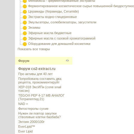
Фенбиоксы - ферментированные экстракты
Ферментированное косметическое сырье повышенной биодоступно
Церамиды (Керамиды, Ceramide)
Экстракты водно-глицериновые
Эмульгаторы, солюбилизаторы, загустители
Энзимы
Эфирные масла бюджетные
Эфирные масла с газовой хроматограммой
Оборудование для домашней косметики
Показать все товары
Форум
Форум co2-extract.ru
Про активы для 40 лет
Попробовала составить два
рецепта, прокомментируйт
XEP-018 ЭксИПи (cone snail
токсин)
TEGO® PEP 4-17 MB АНАЛОГ
(Тетрапептид 21)
NAD +
Фитостеролы сухие
Нужен ли повтор закупки
стволовые клетки баобаба?
Эктоин 2000/100г
EverLipid™
Ever Lipid