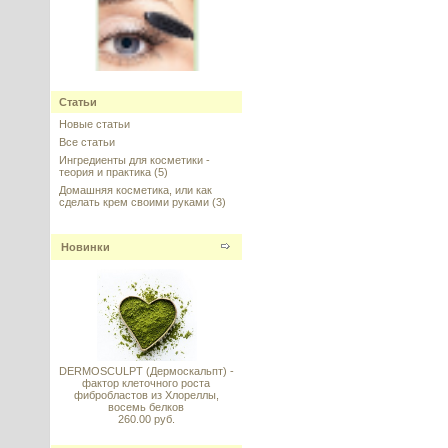
XLash Peptide чистый, Symrise,
США
Статьи
Новые статьи
---------
Все статьи
Ингредиенты для косметики -
теория и практика
(5)
Домашняя косметика, или как
сделать крем своими руками
(3)
Vitamin E (Витамин E
Новинки
стабильный) DL–alpha
Tocopheryl Acetate 98%
---------
DERMOSCULPT (Дермоскальпт) -
фактор клеточного роста
фибробластов из Хлореллы,
восемь белков
Мурумуру (MURUMURU) масло
260.00 руб.
(баттер)