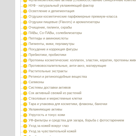
Мультикомплексные активы (сложносоставные синергичные компле
НУФ - натуральный увлажняющий фактор
Осветление и депигментация
Отдушки косметические парфюмерные премиум-класса
Отдушки пищевые (Flavors) и ароматизаторы
Очищение, пилинги, скрабы
ПАВы, Со-ПАВы, солюбилизаторы
Пептиды и аминокислоты
Пигменты, мики, перламутры
Похудение и коррекция фигуры
Пребиотики, пробиотики
Протеины косметические: коллаген, эластин, кератин, протеины жи
Противовоспалительные, анти-акнэ, матирующие
Растительные экстракты
Ретинол и ретиноподобные вещества
Силиконы
Системы доставки активов
Сок активный свежий из растений
Стволовые и меристемные клетки
Тара и упаковка для косметики, флаконы, баночки
Увлажняющие активы
Упругость и тонус кожи
УФ-фильтры и средства для загара, борьба с фотостарением
Уход за кожей вокруг глаз
Уход за чувствительной кожей