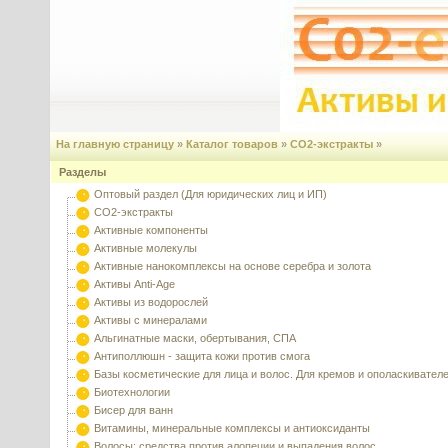
На главную страницу
»
Каталог товаров
»
CO2-экстракты
»
Разделы
Оптовый раздел (Для юридических лиц и ИП)
CO2-экстракты
Активные компоненты
Активные молекулы
Активные нанокомплексы на основе серебра и золота
Активы Anti-Age
Активы из водорослей
Активы с минералами
Альгинатные маски, обертывания, СПА
Антиполлюшн - защита кожи против смога
Базы косметические для лица и волос. Для кремов и ополаскивател
Биотехнологии
Бисер для ванн
Витамины, минеральные комплексы и антиоксиданты
Волосы: средства против алопеции и выпадения волос