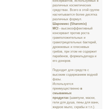
консервантов, используемых в
различных косметических
средствах. Всего в этой группе
насчитывается более десятка
различных формул.
Шаромикс (Sharomix)
MCI -
высокоэффективный
консервант против роста
грамположительных и
грамотрицательных бактерий,
дрожжевых и плесневых
грибов, при этом не содержит
парабенов, формальдегида и
его доноров.
Подходит для средств с
высоким содержанием водной
фазы.
Используется
преимущественно
в
смываемых
продуктах
(шампуни, маски,
гели для душа, пены для ванн,
жидкое мыло, скрабы и т.п.).