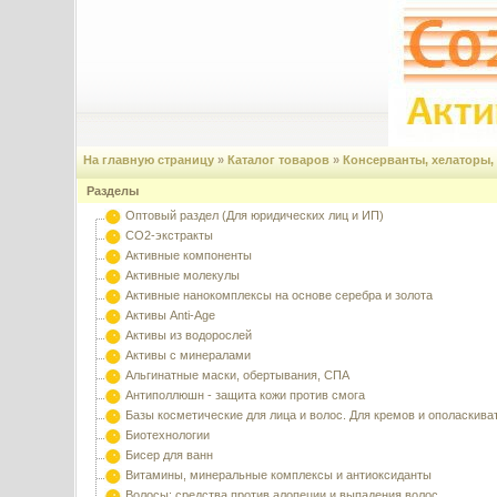
На главную страницу
»
Каталог товаров
»
Консерванты, хелаторы,
Разделы
Оптовый раздел (Для юридических лиц и ИП)
CO2-экстракты
Активные компоненты
Активные молекулы
Активные нанокомплексы на основе серебра и золота
Активы Anti-Age
Активы из водорослей
Активы с минералами
Альгинатные маски, обертывания, СПА
Антиполлюшн - защита кожи против смога
Базы косметические для лица и волос. Для кремов и ополаскива
Биотехнологии
Бисер для ванн
Витамины, минеральные комплексы и антиоксиданты
Волосы: средства против алопеции и выпадения волос