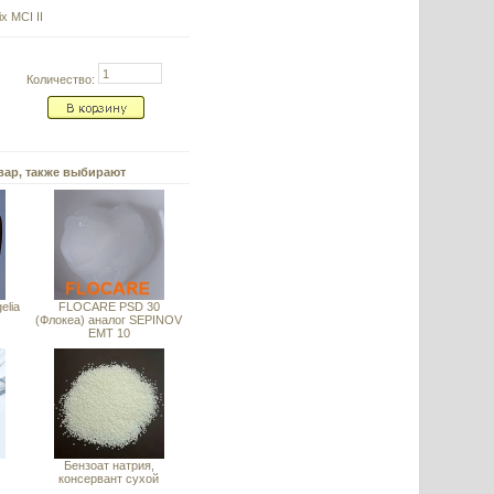
 MCI II
Количество:
вар, также выбирают
elia
FLOCARE PSD 30
(Флокеа) аналог SEPINOV
EMT 10
)
Бензоат натрия,
консервант сухой