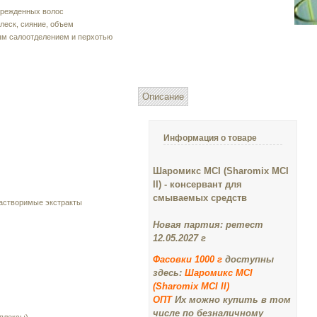
врежденных волос
леск, сияние, объем
ым салоотделением и перхотью
Описание
Информация о товаре
Шаромикс
MCI
(Sharomix
MCI
II
) - консервант для
смываемых средств
астворимые экстракты
Новая партия: ретест
12.05.2027 г
Фасовки 1000 г
доступны
здесь:
Шаромикс MCI
(Sharomix MCI II)
ОПТ
Их можно купить в том
числе по безналичному