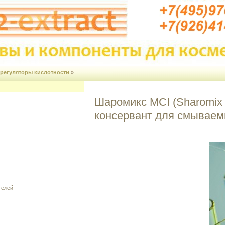
 регуляторы кислотности
»
Шаромикс MCI (Sharomix M
консервант для смываем
телей