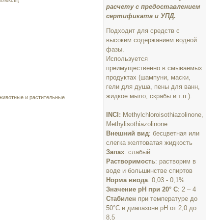
плексы)
расчету с предоставлением
сертификата и УПД.
Подходит для средств с
высоким содержанием водной
фазы.
Используется
преимущественно в смываемых
продуктах (шампуни, маски,
гели для душа, пены для ванн,
жидкое мыло, скрабы и т.п.).
 животные и растительные
INCI:
Methylchloroisothiazolinone,
Methylisothiazolinone
Внешний вид
: бесцветная или
слегка желтоватая жидкость
Запах
: слабый
Растворимость
: растворим в
воде и большинстве спиртов
Норма ввода
: 0,03 - 0,1%
Значение pH при 20° С
: 2 – 4
Стабилен
при температуре до
50°С и диапазоне рН от 2,0 до
8,5