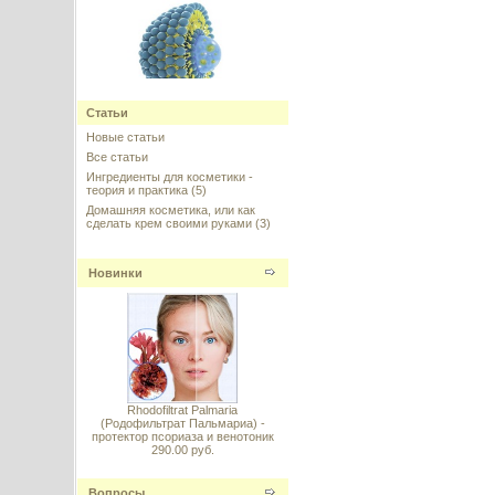
Ретинол (Retinol) в липосомах
Статьи
10%
Новые статьи
Все статьи
---------
Ингредиенты для косметики -
теория и практика
(5)
Домашняя косметика, или как
сделать крем своими руками
(3)
Новинки
Hairsphere AG (Хэасферы) -
сферулиты с церамидами для
восстановления и питания
волос, 10%
---------
Rhodofiltrat Palmaria
(Родофильтрат Пальмариа) -
протектор псориаза и венотоник
290.00 руб.
Neodermyl (Неодермил)
Вопросы