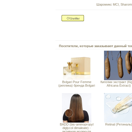
Шаромикс MCI, Sharomix
Посетители, которые заказывают данный то
Bvlgari Pour Femme
Кигелии экстракт (Kig
(реплика) бренда Bvlgari
Africana Extract)
BADD (bis-aminopropyl
Retinal (Ретиналь
diglycol dimaleate) -
активная молекула