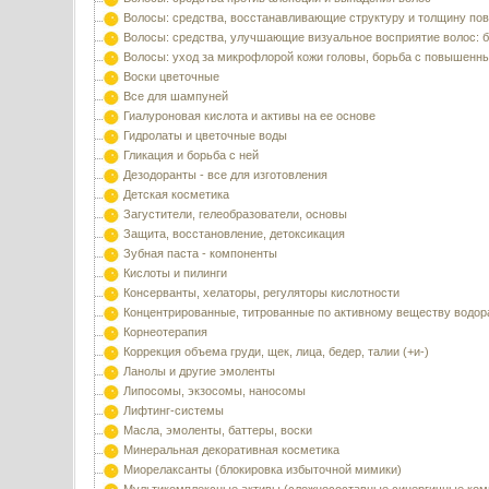
Волосы: средства, восстанавливающие структуру и толщину по
Волосы: средства, улучшающие визуальное восприятие волос: б
Волосы: уход за микрофлорой кожи головы, борьба с повышенн
Воски цветочные
Все для шампуней
Гиалуроновая кислота и активы на ее основе
Гидролаты и цветочные воды
Гликация и борьба с ней
Дезодоранты - все для изготовления
Детская косметика
Загустители, гелеобразователи, основы
Защита, восстановление, детоксикация
Зубная паста - компоненты
Кислоты и пилинги
Консерванты, хелаторы, регуляторы кислотности
Концентрированные, титрованные по активному веществу водор
Корнеотерапия
Коррекция объема груди, щек, лица, бедер, талии (+и-)
Ланолы и другие эмоленты
Липосомы, экзосомы, наносомы
Лифтинг-системы
Масла, эмоленты, баттеры, воски
Минеральная декоративная косметика
Миорелаксанты (блокировка избыточной мимики)