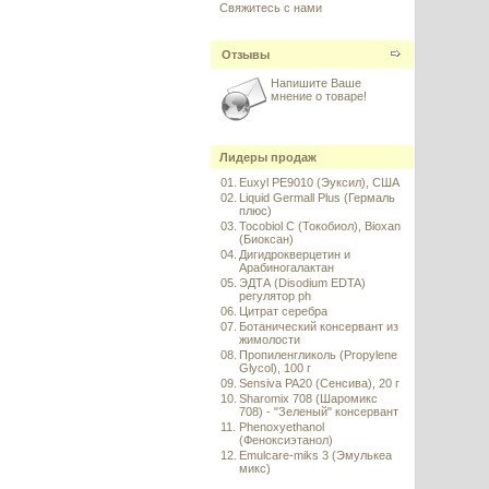
Свяжитесь с нами
Отзывы
Напишите Ваше
мнение о товаре!
Лидеры продаж
01.
Euxyl PE9010 (Эуксил), США
02.
Liquid Germall Plus (Гермаль
плюс)
03.
Tocobiol C (Токобиол), Bioxan
(Биоксан)
04.
Дигидрокверцетин и
Арабиногалактан
05.
ЭДТА (Disodium EDTA)
регулятор ph
06.
Цитрат серебра
07.
Ботанический консервант из
жимолости
08.
Пропиленгликоль (Propylene
Glycol), 100 г
09.
Sensiva PA20 (Сенсива), 20 г
10.
Sharomix 708 (Шаромикс
708) - "Зеленый" консервант
11.
Phenoxyethanol
(Феноксиэтанол)
12.
Emulcare-miks 3 (Эмулькеа
микс)