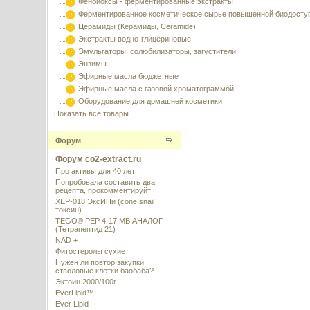
Фенбиоксы - ферментированные экстракты
Ферментированное косметическое сырье повышенной биодосту
Церамиды (Керамиды, Ceramide)
Экстракты водно-глицериновые
Эмульгаторы, солюбилизаторы, загустители
Энзимы
Эфирные масла бюджетные
Эфирные масла с газовой хроматограммой
Оборудование для домашней косметики
Показать все товары
Форум
Форум co2-extract.ru
Про активы для 40 лет
Попробовала составить два
рецепта, прокомментируйт
XEP-018 ЭксИПи (cone snail
токсин)
TEGO® PEP 4-17 MB АНАЛОГ
(Тетрапептид 21)
NAD +
Фитостеролы сухие
Нужен ли повтор закупки
стволовые клетки баобаба?
Эктоин 2000/100г
EverLipid™
Ever Lipid