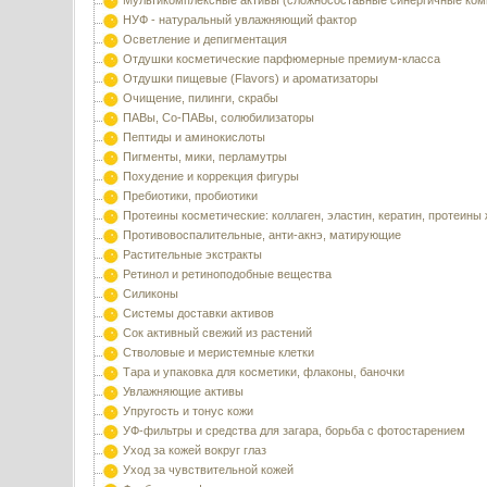
Мультикомплексные активы (сложносоставные синергичные ком
НУФ - натуральный увлажняющий фактор
Осветление и депигментация
Отдушки косметические парфюмерные премиум-класса
Отдушки пищевые (Flavors) и ароматизаторы
Очищение, пилинги, скрабы
ПАВы, Со-ПАВы, солюбилизаторы
Пептиды и аминокислоты
Пигменты, мики, перламутры
Похудение и коррекция фигуры
Пребиотики, пробиотики
Протеины косметические: коллаген, эластин, кератин, протеины
Противовоспалительные, анти-акнэ, матирующие
Растительные экстракты
Ретинол и ретиноподобные вещества
Силиконы
Системы доставки активов
Сок активный свежий из растений
Стволовые и меристемные клетки
Тара и упаковка для косметики, флаконы, баночки
Увлажняющие активы
Упругость и тонус кожи
УФ-фильтры и средства для загара, борьба с фотостарением
Уход за кожей вокруг глаз
Уход за чувствительной кожей