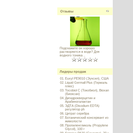
Отзывы
Подскажите он хорошо
растворяется в воде? Для
водного тоника ..
Лидеры продаж
01.
Euxyl PE9010 (Эуксил), США
02.
Liquid Germall Plus (Гермаль
плюс)
03.
Tocobiol C (Токобиол), Bioxan
(Биоксан)
04.
Дигидрокверцетин и
Арабиногалактан
05.
ЭДТА (Disodium EDTA)
регулятор ph
06.
Цитрат серебра
07.
Ботанический консервант из
жимолости
08.
Пропиленгликоль (Propylene
Glycol), 100 г