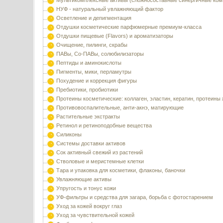
Мультикомплексные активы (сложносоставные синергичные ком
НУФ - натуральный увлажняющий фактор
Осветление и депигментация
Отдушки косметические парфюмерные премиум-класса
Отдушки пищевые (Flavors) и ароматизаторы
Очищение, пилинги, скрабы
ПАВы, Со-ПАВы, солюбилизаторы
Пептиды и аминокислоты
Пигменты, мики, перламутры
Похудение и коррекция фигуры
Пребиотики, пробиотики
Протеины косметические: коллаген, эластин, кератин, протеины
Противовоспалительные, анти-акнэ, матирующие
Растительные экстракты
Ретинол и ретиноподобные вещества
Силиконы
Системы доставки активов
Сок активный свежий из растений
Стволовые и меристемные клетки
Тара и упаковка для косметики, флаконы, баночки
Увлажняющие активы
Упругость и тонус кожи
УФ-фильтры и средства для загара, борьба с фотостарением
Уход за кожей вокруг глаз
Уход за чувствительной кожей