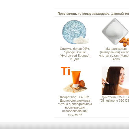
Посетители, которые заказывают данный то
Спикула белая 99%,
Манделиковая
Sponge Spicule
(миндальная) кисл
(Hydrolyzed Sponge),
чистая сухая (Mande
Индия
Acid)
Daitopersion Ti-40DM -
Диметикон 350 CS
Дисперсия диоксида
(Dimethicone 350 C
титана в липофильном
носителе для
незабеливающих
эмульсий