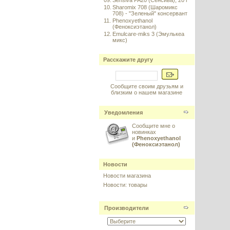
09.
Sensiva PA20 (Сенсива), 20 г
10.
Sharomix 708 (Шаромикс
708) - "Зеленый" консервант
11.
Phenoxyethanol
(Феноксиэтанол)
12.
Emulcare-miks 3 (Эмулькеа
микс)
Расскажите другу
Сообщите своим друзьям и
близким о нашем магазине
Уведомления
Сообщите мне о
новинках
и
Phenoxyethanol
(Феноксиэтанол)
Новости
Новости магазина
Новости: товары
Производители