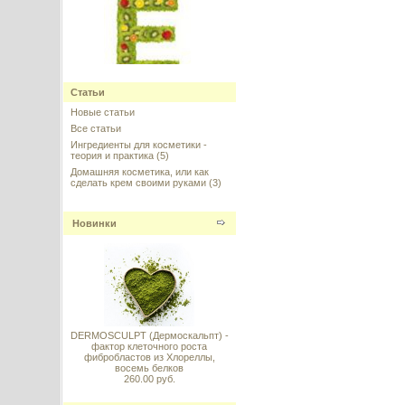
Vitamin E (Витамин E
стабильный) DL–alpha
Статьи
Tocopheryl Acetate 98%
Новые статьи
Все статьи
---------
Ингредиенты для косметики -
теория и практика
(5)
Домашняя косметика, или как
сделать крем своими руками
(3)
Новинки
Жожоба Голден масло
нерафинированное, Израиль
---------
DERMOSCULPT (Дермоскальпт) -
фактор клеточного роста
фибробластов из Хлореллы,
восемь белков
BADD (bis-aminopropyl diglycol
260.00 руб.
dimaleate) - активная молекула
Olaplex для полного