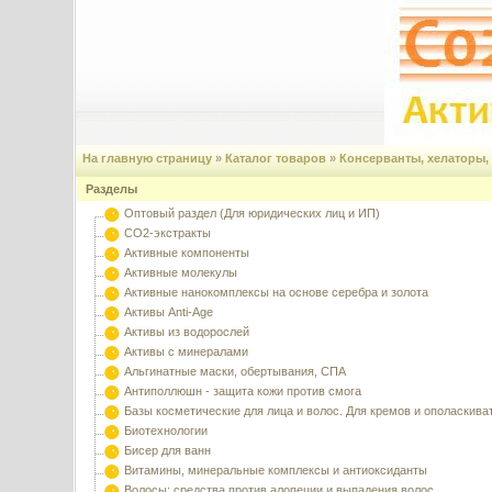
На главную страницу
»
Каталог товаров
»
Консерванты, хелаторы,
Разделы
Оптовый раздел (Для юридических лиц и ИП)
CO2-экстракты
Активные компоненты
Активные молекулы
Активные нанокомплексы на основе серебра и золота
Активы Anti-Age
Активы из водорослей
Активы с минералами
Альгинатные маски, обертывания, СПА
Антиполлюшн - защита кожи против смога
Базы косметические для лица и волос. Для кремов и ополаскива
Биотехнологии
Бисер для ванн
Витамины, минеральные комплексы и антиоксиданты
Волосы: средства против алопеции и выпадения волос