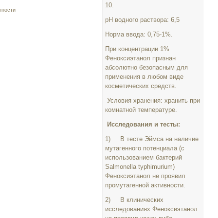
10.
пности
рН водного раствора: 6,5
Норма ввода: 0,75-1%.
При концентрации 1%
Феноксиэтанол признан
абсолютно безопасным для
применения в любом виде
косметических средств.
Условия хранения: хранить при
комнатной температуре.
Исследования и тесты:
1) В тесте Эймса на наличие
мутагенного потенциала (с
использованием бактерий
Salmonella typhimurium)
Феноксиэтанол не проявил
промутагенной активности.
2) В клинических
исследованиях Феноксиэтанол