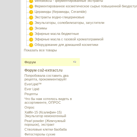
Фенбиоксы - ферментированные экстракты
Ферментированное косметическое сырье повышенной биодосту
Церамиды (Керамиды, Ceramide)
Экстракты водно-глицериновые
Эмульгаторы, солюбилизаторы, загустители
Энзимы
Эфирные масла бюджетные
Эфирные масла с газовой хроматограммой
Оборудование для домашней косметики
Показать все товары
Форум
Форум co2-extract.ru
Попробовала составить два
рецепта, прокомментируйт
EverLipid™
Ever Lipid
Рецепты
Что бы нам хотелось видеть в
ассортименте, ОПРОС
Опрос
Xalifin-15 (Ксалифин-15)
Эмульгатор неионогенный
Pearl powder (Жемчужный
порошок), экстракт
Стволовые клетки баобаба
Фитостеролы сухие