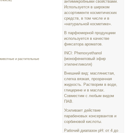
плексы)
антимикробными свойствами.
Используется в широком
ассортименте косметических
средств, в том числе и в
«натуральной косметике».
В парфюмерной продукциии
используется в качестве
фиксатора ароматов.
INCI: Phenoxyethanol
(монофениловый эфир
 животные и растительные
этиленгликоля)
Внешний вид: маслянистая,
слегка вязкая, прозрачная
жидкость. Растворим в воде,
глицерине и в маслах.
Совместим с любым видом
ПАВ.
Усиливает действие
парабеновых консервантов и
сорбиновой кислоты.
Рабочий диапазон рН: от 4 до