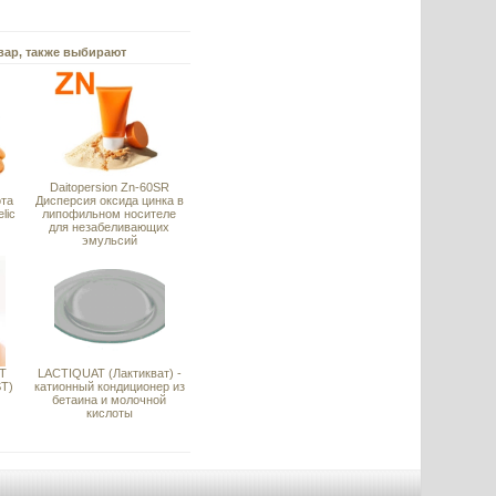
вар, также выбирают
Daitopersion Zn-60SR
ота
Дисперсия оксида цинка в
lic
липофильном носителе
для незабеливающих
эмульсий
T
LACTIQUAT (Лактикват) -
ST)
катионный кондиционер из
бетаина и молочной
кислоты