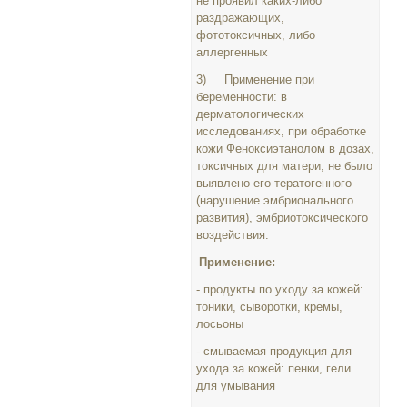
не проявил каких-либо
раздражающих,
фототоксичных, либо
аллергенных
3) Применение при
беременности: в
дерматологических
исследованиях, при обработке
кожи Феноксиэтанолом в дозах,
токсичных для матери, не было
выявлено его тератогенного
(нарушение эмбрионального
развития), эмбриотоксического
воздействия.
Применение:
- продукты по уходу за кожей:
тоники, сыворотки, кремы,
лосьоны
- смываемая продукция для
ухода за кожей: пенки, гели
для умывания