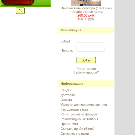
Наночастицы серебра (10-30 нм)
с Арабиногалактаном
260.00 руб.
150.00 руб.
Мой аккаунт
E-Mail:
Пароль:
Регистрация
Забыли пароль?
Информация
Скидки!
Доставка
Оплата
Условия для юридических лиц
Как сделать заказ
Регистрация на форуме
Рекомендуемые товары
Прайс-лист
Скачать прайс (Excel)
Свяжитесь с нами