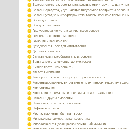
Волосы: средства, восстанавливающие структуру и толщину по
Волосы: средства, улучшающие визуальное восприятие волос: б
Волосы: уход за микрофлорой кожи головы, борьба с повышенн
Воски цветочные
Все для шампуней
Гиалуроновая кислота и активы на ее основе
Гидролаты и цветочные воды
Гликация и борьба с ней
Дезодоранты - все для изготовления
Детская косметика
Загустители, гелеобразователи, основы
Защита, восстановление, детоксикация
Зубная паста - компоненты
Кислоты и пилинги
Консерванты, хелаторы, регуляторы кислотности
Концентрированные, титрованные по активному веществу водор
Корнеотерапия
Коррекция объема груди, щек, лица, бедер, талии (+и-)
Ланолы и другие эмоленты
Липосомы, экзосомы, наносомы
Лифтинг-системы
Масла, эмоленты, баттеры, воски
Минеральная декоративная косметика
Миорелаксанты (блокировка избыточной мимики)