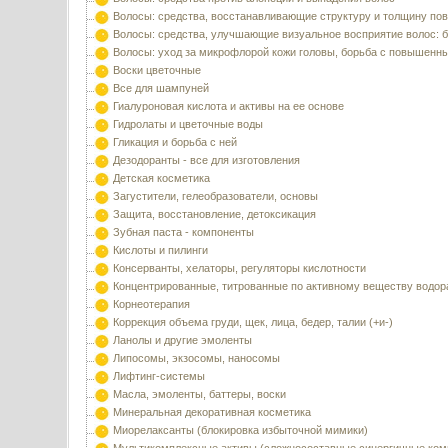
Волосы: средства, восстанавливающие структуру и толщину по
Волосы: средства, улучшающие визуальное восприятие волос: б
Волосы: уход за микрофлорой кожи головы, борьба с повышенн
Воски цветочные
Все для шампуней
Гиалуроновая кислота и активы на ее основе
Гидролаты и цветочные воды
Гликация и борьба с ней
Дезодоранты - все для изготовления
Детская косметика
Загустители, гелеобразователи, основы
Защита, восстановление, детоксикация
Зубная паста - компоненты
Кислоты и пилинги
Консерванты, хелаторы, регуляторы кислотности
Концентрированные, титрованные по активному веществу водор
Корнеотерапия
Коррекция объема груди, щек, лица, бедер, талии (+и-)
Ланолы и другие эмоленты
Липосомы, экзосомы, наносомы
Лифтинг-системы
Масла, эмоленты, баттеры, воски
Минеральная декоративная косметика
Миорелаксанты (блокировка избыточной мимики)