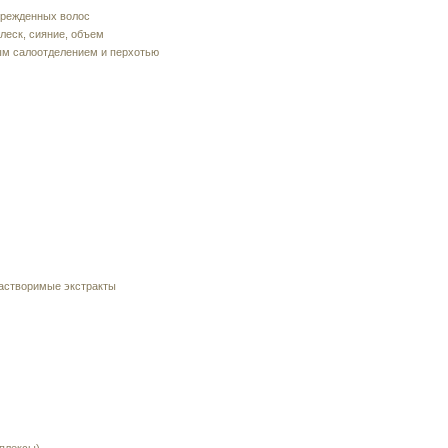
врежденных волос
леск, сияние, объем
ым салоотделением и перхотью
астворимые экстракты