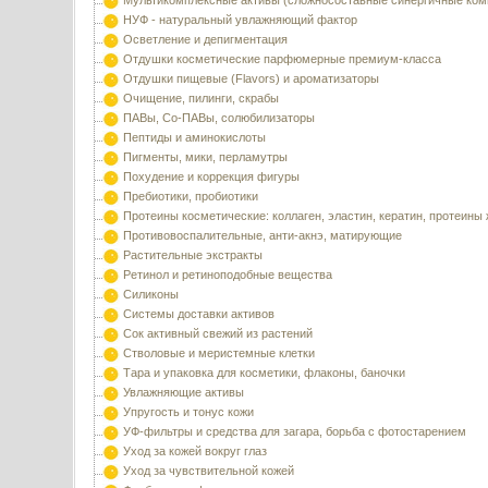
Мультикомплексные активы (сложносоставные синергичные ком
НУФ - натуральный увлажняющий фактор
Осветление и депигментация
Отдушки косметические парфюмерные премиум-класса
Отдушки пищевые (Flavors) и ароматизаторы
Очищение, пилинги, скрабы
ПАВы, Со-ПАВы, солюбилизаторы
Пептиды и аминокислоты
Пигменты, мики, перламутры
Похудение и коррекция фигуры
Пребиотики, пробиотики
Протеины косметические: коллаген, эластин, кератин, протеины
Противовоспалительные, анти-акнэ, матирующие
Растительные экстракты
Ретинол и ретиноподобные вещества
Силиконы
Системы доставки активов
Сок активный свежий из растений
Стволовые и меристемные клетки
Тара и упаковка для косметики, флаконы, баночки
Увлажняющие активы
Упругость и тонус кожи
УФ-фильтры и средства для загара, борьба с фотостарением
Уход за кожей вокруг глаз
Уход за чувствительной кожей