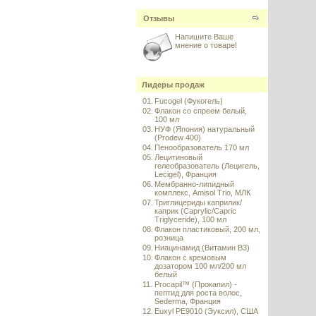
Отзывы
Напишите Ваше
мнение о товаре!
Лидеры продаж
01.
Fucogel (Фукогель)
02.
Флакон со спреем белый,
100 мл
03.
НУФ (Япония) натуральный
(Prodew 400)
04.
Пенообразователь 170 мл
05.
Лецитиновый
гелеобразователь (Лецигель,
Lecigel), Франция
06.
Мембранно-липидный
комплекс, Amisol Trio, МЛК
07.
Триглицериды каприлик/
каприк (Caprylic/Capric
Triglyceride), 100 мл
08.
Флакон пластиковый, 200 мл,
розница
09.
Ниацинамид (Витамин B3)
10.
Флакон с кремовым
дозатором 100 мл/200 мл
белый
11.
Procapil™ (Прокапил) -
пептид для роста волос,
Sederma, Франция
12.
Euxyl PE9010 (Эуксил), США