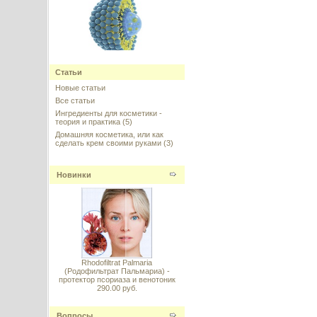
Ретинол (Retinol) в липосомах
10%
Статьи
Новые статьи
---------
Все статьи
Ингредиенты для косметики -
теория и практика
(5)
Домашняя косметика, или как
сделать крем своими руками
(3)
Энзимный фруктовый
Новинки
концентрат для шампуней
---------
Rhodofiltrat Palmaria
(Родофильтрат Пальмариа) -
протектор псориаза и венотоник
Dragon's Blood (Дракона кровь)
290.00 руб.
---------
Вопросы