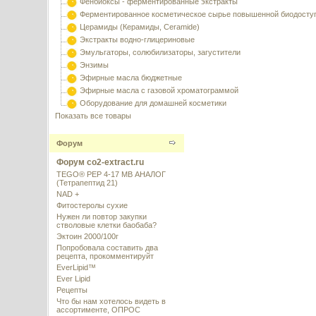
Фенбиоксы - ферментированные экстракты
Ферментированное косметическое сырье повышенной биодосту
Церамиды (Керамиды, Ceramide)
Экстракты водно-глицериновые
Эмульгаторы, солюбилизаторы, загустители
Энзимы
Эфирные масла бюджетные
Эфирные масла с газовой хроматограммой
Оборудование для домашней косметики
Показать все товары
Форум
Форум co2-extract.ru
TEGO® PEP 4-17 MB АНАЛОГ
(Тетрапептид 21)
NAD +
Фитостеролы сухие
Нужен ли повтор закупки
стволовые клетки баобаба?
Эктоин 2000/100г
Попробовала составить два
рецепта, прокомментируйт
EverLipid™
Ever Lipid
Рецепты
Что бы нам хотелось видеть в
ассортименте, ОПРОС