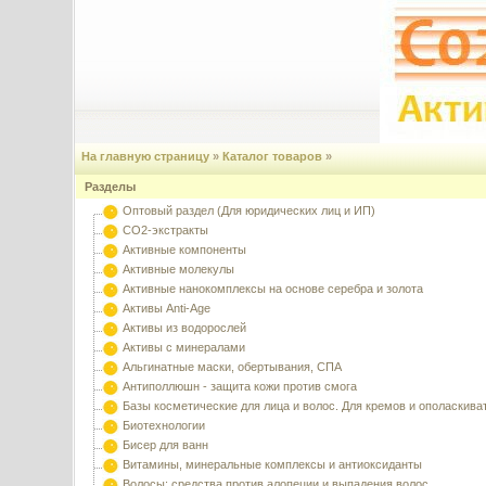
На главную страницу
»
Каталог товаров
»
Разделы
Оптовый раздел (Для юридических лиц и ИП)
CO2-экстракты
Активные компоненты
Активные молекулы
Активные нанокомплексы на основе серебра и золота
Активы Anti-Age
Активы из водорослей
Активы с минералами
Альгинатные маски, обертывания, СПА
Антиполлюшн - защита кожи против смога
Базы косметические для лица и волос. Для кремов и ополаскива
Биотехнологии
Бисер для ванн
Витамины, минеральные комплексы и антиоксиданты
Волосы: средства против алопеции и выпадения волос