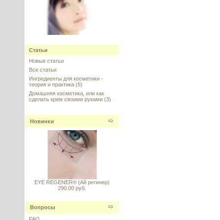
Sepicap MP (Сепикап), 20 г
Статьи
---------
Новые статьи
Все статьи
Ингредиенты для косметики -
теория и практика
(5)
Домашняя косметика, или как
сделать крем своими руками
(3)
Сорбитол жидкий
некристаллизующийся, 100 г
Новинки
---------
EYE REGENER® (Ай регинер)
290.00 руб.
Жожоба Голден масло
нерафинированное, Израиль
Вопросы
---------
FAQ