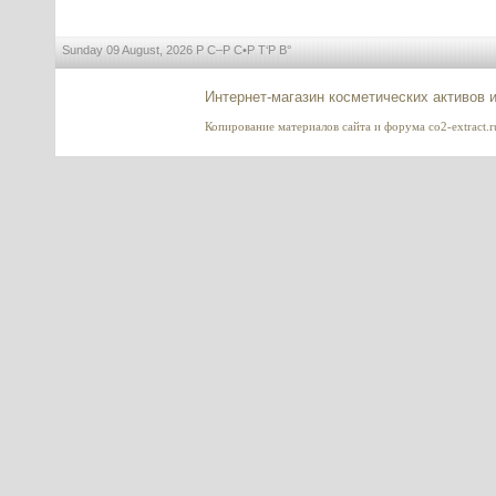
Sunday 09 August, 2026 Р С–Р С•Р Т‘Р В°
Интернет-магазин косметических активов 
Копирование материалов сайта и форума co2-extract.ru