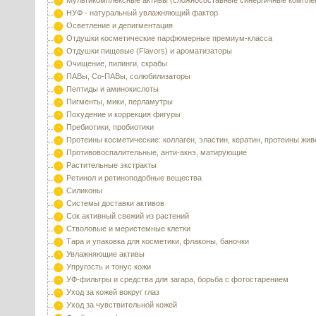
Мультикомплексные активы (сложносоставные синергичные компле
НУФ - натуральный увлажняющий фактор
Осветление и депигментация
Отдушки косметические парфюмерные премиум-класса
Отдушки пищевые (Flavors) и ароматизаторы
Очищение, пилинги, скрабы
ПАВы, Со-ПАВы, солюбилизаторы
Пептиды и аминокислоты
Пигменты, мики, перламутры
Похудение и коррекция фигуры
Пребиотики, пробиотики
Протеины косметические: коллаген, эластин, кератин, протеины жи
Противовоспалительные, анти-акнэ, матирующие
Растительные экстракты
Ретинол и ретиноподобные вещества
Силиконы
Системы доставки активов
Сок активный свежий из растений
Стволовые и меристемные клетки
Тара и упаковка для косметики, флаконы, баночки
Увлажняющие активы
Упругость и тонус кожи
УФ-фильтры и средства для загара, борьба с фотостарением
Уход за кожей вокруг глаз
Уход за чувствительной кожей