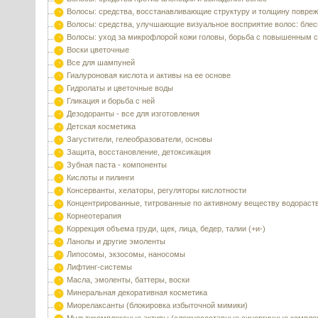
Волосы: средства, восстанавливающие структуру и толщину повре
Волосы: средства, улучшающие визуальное восприятие волос: блес
Волосы: уход за микрофлорой кожи головы, борьба с повышенным 
Воски цветочные
Все для шампуней
Гиалуроновая кислота и активы на ее основе
Гидролаты и цветочные воды
Гликация и борьба с ней
Дезодоранты - все для изготовления
Детская косметика
Загустители, гелеобразователи, основы
Защита, восстановление, детоксикация
Зубная паста - компоненты
Кислоты и пилинги
Консерванты, хелаторы, регуляторы кислотности
Концентрированные, титрованные по активному веществу водораст
Корнеотерапия
Коррекция объема груди, щек, лица, бедер, талии (+и-)
Ланолы и другие эмоленты
Липосомы, экзосомы, наносомы
Лифтинг-системы
Масла, эмоленты, баттеры, воски
Минеральная декоративная косметика
Миорелаксанты (блокировка избыточной мимики)