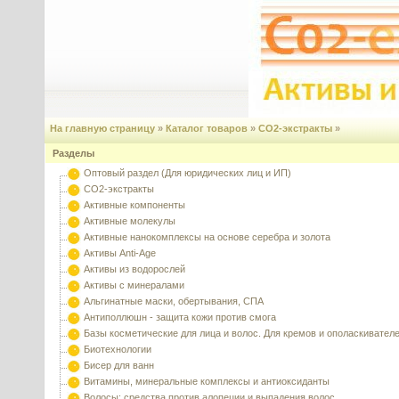
На главную страницу
»
Каталог товаров
»
CO2-экстракты
»
Разделы
Оптовый раздел (Для юридических лиц и ИП)
CO2-экстракты
Активные компоненты
Активные молекулы
Активные нанокомплексы на основе серебра и золота
Активы Anti-Age
Активы из водорослей
Активы с минералами
Альгинатные маски, обертывания, СПА
Антиполлюшн - защита кожи против смога
Базы косметические для лица и волос. Для кремов и ополаскивател
Биотехнологии
Бисер для ванн
Витамины, минеральные комплексы и антиоксиданты
Волосы: средства против алопеции и выпадения волос