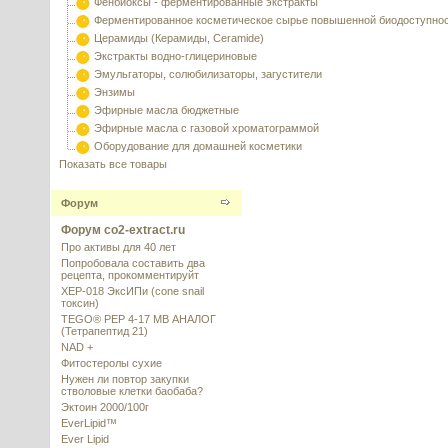
Фенбиоксы - ферментированные экстракты
Ферментированное косметическое сырье повышенной биодоступно
Церамиды (Керамиды, Ceramide)
Экстракты водно-глицериновые
Эмульгаторы, солюбилизаторы, загустители
Энзимы
Эфирные масла бюджетные
Эфирные масла с газовой хроматограммой
Оборудование для домашней косметики
Показать все товары
Форум
Форум co2-extract.ru
Про активы для 40 лет
Попробовала составить два
рецепта, прокомментируйт
XEP-018 ЭксИПи (cone snail
токсин)
TEGO® PEP 4-17 MB АНАЛОГ
(Тетрапептид 21)
NAD +
Фитостеролы сухие
Нужен ли повтор закупки
стволовые клетки баобаба?
Эктоин 2000/100г
EverLipid™
Ever Lipid